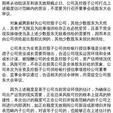
期将从动耽误至和谈无效期截止日。公司及控股子公司打点上
述额度估计范畴内的营业，不需要另行召开董事会或股东大会
审议。
对象威腾新材为公司控股子公司，其他少数股东为天然
人，其资产无限且为此事项供给存正在必然坚苦，且基于营业
现实操做便当及上述少数股东无较着供给的需要性，因而本次
由公司供给超出股权比例的，其他少数股东未按比例供给。
公司本次为全资及控股子公司供给银行授信事项是分析考
虑子公司营业成长需要而做出，合适公司现实运营环境和全体
成长计谋。被报酬公司的全资及控股子公司，资产信用情况优
良，风险可控，不存正在损害公司及全体股东好处的景象。公
司本次为全资及控股子公司供给银行授信事项曾经公司董事
会、监事会审议通过，合适相关的法令律例，尚需提交公司股
东大会审议。
因为上述额度是基于公司当前营业环境的估计，为确保公
司出产运营的现实需要，正在总体风险可控的根本上提高的矫
捷性，本次估计的额度可正在公司归并报表范畴内的子公司之
间进行内部调剂，如正在额度无效期间公司新设或新增归并报
表范畴内子公司的，对该等子公司的，也能够正在上述估计的