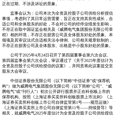
正在过期、不涉及诉讼的景象。
监事会认为：公司本次为全资及控股子公司供给分析授信
事项，考虑到了其日常运营需要，旨正在支持其良性成长，合
适公司和全体股东的好处，不会对公司的经停业绩发生影响，
不存正在取中国证监会相关及《威腾电气集团股份无限公司章
程》相的环境，不存正在损害公司及全体股东好处的景象。本
领项及其审议法式合适相关法令律例、公司相关规章轨制的，
不存正在损害公司及全体股东、出格是中小股东好处的景象。
公司于2025年4月24日召开了第四届董事会第六次会议、
第四届监事会第六次会议，审议通过了《关于2025年度估计为
全资及控股子公司供给授信的议案》，并同意将此议案提交至
股东大会审议。
中信证券股份无限公司（以下简称“中信证券”或“保荐机
构”）做为威腾电气集团股份无限公司（以下简称“公司”、“威
腾电气”或“刊行人”）初次公开辟行股票并正在科创板上市的
保荐机构。按照《上海证券买卖所科创板股票上市法则》《上
海证券买卖所科创板上市公司自律监管第1号——规范运做》
《上海证券买卖所上市公司自律监管第11号——持续督导》等
相关，就威腾电气2025年度估计为全资及控股子公司供给授信