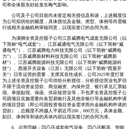
司和全体股东好处发生晦气影响。
公司及子公司目前尚未签定相关授信及和谈，上述额度仅
为公司拟供给的额度，具体授信及金额、类型、体例等尚需银
行或相关金融机构审核同意，以现实签订的合同为准。
为满脚全资及控股子公司江苏威腾电气成套无限公司（以
下简称“电气成套”）、江苏威通电气无限公司（以下简称“威
通电气”）、江苏威腾电力科技无限公司（以下简称“威腾电
力”）、江苏威腾新材料科技无限公司（以下简称“威腾新
材”）、江苏威腾能源科技无限公司（以下简称“威腾能源科
技”）、西屋开关设备（江苏）无限公司（以下简称“西屋开
关”）日常运营的需要，支撑其良性成长，公司2025年度打算
为上述全资及控股子公司供给分析授信，分析授信营业包罗但
不限于流动资金贷款、商业融资、内保外贷、银行承兑汇票贴
现、单据贴现、保函、供应链营业等，不包罗全资及控股子公
司因项目实施需要向各贸易银行及其他非银行等金融机构申请
的项目贷款（即公司因投资项目资金需求而向金融机构申请的
贷款），总额度不跨越人平易近币200，000万元，具体金额、
刻日、体例等和谈的具体内容以现实签订的合同为准。
6、运营范畴：凹凸压成套电气设备、凹凸压断器、智能