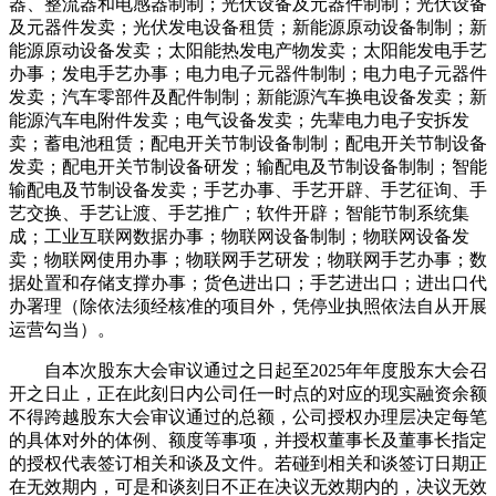
器、整流器和电感器制制；光伏设备及元器件制制；光伏设备
及元器件发卖；光伏发电设备租赁；新能源原动设备制制；新
能源原动设备发卖；太阳能热发电产物发卖；太阳能发电手艺
办事；发电手艺办事；电力电子元器件制制；电力电子元器件
发卖；汽车零部件及配件制制；新能源汽车换电设备发卖；新
能源汽车电附件发卖；电气设备发卖；先辈电力电子安拆发
卖；蓄电池租赁；配电开关节制设备制制；配电开关节制设备
发卖；配电开关节制设备研发；输配电及节制设备制制；智能
输配电及节制设备发卖；手艺办事、手艺开辟、手艺征询、手
艺交换、手艺让渡、手艺推广；软件开辟；智能节制系统集
成；工业互联网数据办事；物联网设备制制；物联网设备发
卖；物联网使用办事；物联网手艺研发；物联网手艺办事；数
据处置和存储支撑办事；货色进出口；手艺进出口；进出口代
办署理（除依法须经核准的项目外，凭停业执照依法自从开展
运营勾当）。
自本次股东大会审议通过之日起至2025年年度股东大会召
开之日止，正在此刻日内公司任一时点的对应的现实融资余额
不得跨越股东大会审议通过的总额，公司授权办理层决定每笔
的具体对外的体例、额度等事项，并授权董事长及董事长指定
的授权代表签订相关和谈及文件。若碰到相关和谈签订日期正
在无效期内，可是和谈刻日不正在决议无效期内的，决议无效