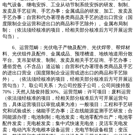
电气设备、继电安拆、工业从动节制系统安拆的研发、制制、
发卖及手艺征询、手艺办事；金属成品的研发、加工、发卖及
手艺办事；自营和代办署理各类商品及手艺的进出口营业（国
度限制企业运营和进出口的商品和手艺除外）。金属布局制
制；（依法须经核准的项目，经相关部分核准后方可开展运营
勾当）。
6、运营范畴：光伏电子产物及配件、光伏焊带、帮焊材
料、光伏组件及配件、金属成品、预埋槽道、地铁地道用分散
平台、支吊架研发、制制、发卖及相关手艺征询、手艺办事；
通俗货色（不含品）道运输；自营和代办署理各类商品及手艺
的进出口营业（国度限制企业运营或进出口的商品和手艺除
外）。（依法须经核准的项目，经相关部分核准后方可开展运
营勾当）7、取公司关系：为公司控股子公司，公司间接持股
70%；天然人陆俊持股30%。运营范畴：许可项目：废料运营
（依法须经核准的项目，经相关部分核准后方可开展运营勾
当，具体运营项目以审批成果为准）一般项目：工程和手艺研
究和试验成长；储能手艺办事；正在线能源监测手艺研发；合
同能源办理；电池制制；电池发卖；电池零配件出产；电池零
配件发卖；充电桩发卖；集中式快速充电坐；灵活车充电发
卖；电动汽车充电根本设备运营；充电节制设备租赁；变压