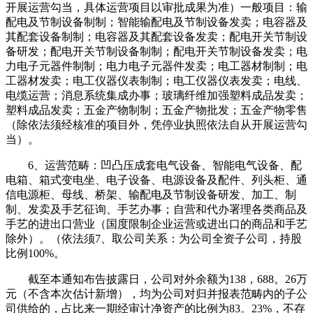
开展运营勾当，具体运营项目以审批成果为准）一般项目：输
配电及节制设备制制；智能输配电及节制设备发卖；电容器及
其配套设备制制；电容器及其配套设备发卖；配电开关节制设
备研发；配电开关节制设备制制；配电开关节制设备发卖；电
力电子元器件制制；电力电子元器件发卖；电工器材制制；电
工器材发卖；电工仪器仪表制制；电工仪器仪表发卖；电线、
电缆运营；消息系统集成办事；玻璃纤维加强塑料成品发卖；
塑料成品发卖；五金产物制制；五金产物批发；五金产物零售
（除依法须经核准的项目外，凭停业执照依法自从开展运营勾
当）。
6、运营范畴：凹凸压成套电气设备、智能电气设备、配
电箱、箱式变电坐、电子设备、电源设备及配件、列头柜、通
信电源柜、母线、桥架、输配电及节制设备研发、加工、制
制、发卖及手艺征询、手艺办事；自营和代办署理各类商品及
手艺的进出口营业（国度限制企业运营或进出口的商品和手艺
除外）。（依法须7、取公司关系：为公司全资子公司，持股
比例100%。
截至本通知布告披露日，公司对外余额为138，688。26万
元（不含本次估计新增），均为公司对归并报表范畴内的子公
司供给的，占比来一期经审计净资产的比例为83。23%，不存