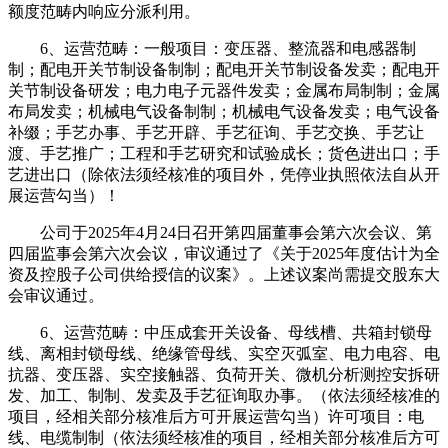
额度范畴内响应分派利用。
6、运营范畴：一般项目：变压器、整流器和电感器制
制；配电开关节制设备制制；配电开关节制设备发卖；配电开
关节制设备研发；电力电子元器件发卖；金属布局制制；金属
布局发卖；机械电气设备制制；机械电气设备发卖；电气设备
补缀；手艺办事、手艺开辟、手艺征询、手艺交换、手艺让
渡、手艺推广；工程和手艺研究和试验成长；货色进出口；手
艺进出口（除依法须经核准的项目外，凭停业执照依法自从开
展运营勾当）！
公司于2025年4月24日召开第四届董事会第六次会议、第
四届监事会第六次会议，审议通过了《关于2025年度估计为全
资及控股子公司供给授信的议案》。上述议案尚需提交股东大
会审议通过。
6、运营范畴：中压成套开关设备、母线槽、共箱封锁母
线、离相封锁母线、绝缘管母线、实空灭弧室、电力电容、电
抗器、变压器、实空接触器、负荷开关、微机分析测控安拆研
发、加工、制制、发卖及手艺征询取办事。（依法须经核准的
项目，经相关部分核准后方可开展运营勾当）许可项目：电
线、电缆制制（依法须经核准的项目，经相关部分核准后方可