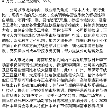
41万元，占总成交额5。55%。
公司以市场为导向、以业绩为焦点，“取本人比、取行业
比”，阐扬市场的龙头感化，充实调动各营业系统的积极性和
自动性，消弭“等、靠、要”的消沉思惟，挖掘市场潜力、激发
员工潜能，激励各营业系统挖掘精益管控能力，持续完美激励
方案，确保企业取员工共赢。面临淡平季，公司提前摆设，正
在收入方面持续制定淡平季市场航路施行打算，优化宽窄运力
调配，落实科学订价机制，加强客源开辟，精细化投放个性化
产物；正在成本方面持续总结以往经验，细化成本管控颗粒
度，充实操纵日成本管控系统劣势，帮力提拔公司运营效益。
国内市场方面，海南航空预判国内平易近航节假日旺季市
场需求仍呈现韧性加强的趋向。春运旺季期间，公司国内航路
及搭客运输量同比有较大幅度增加，此中、广州、等保守干线
及三亚至郑州、太原等中短途旅逛航路需求兴旺。估计本年节
假日旺季期间可能会存正在消峰补枯的趋向，高峰期遭到搭客
错峰出行和高铁加班的冲击，但节中节后的平平市场受错峰出
行拉动，将会存正在较着的市场机遇。国内平易近航正在节假
日市场将延续“旺季更旺、淡季不淡”的趋向。国际市场方面，
国际航路分歧区域市场对节假日需求程度影响分歧，估计2025
年日本世博会等要素将使日本正在节假期期间需求较着增加，