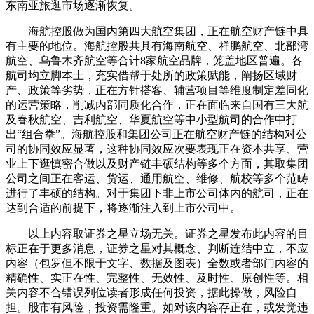
东南亚旅逛市场逐渐恢复。
海航控股做为国内第四大航空集团，正在航空财产链中具
有主要的地位。海航控股共具有海南航空、祥鹏航空、北部湾
航空、乌鲁木齐航空等合计8家航空品牌，笼盖地区普遍。各
航司均立脚本土，充实借帮于处所的政策赋能，阐扬区域财
产、政策等劣势，正在方针搭客、辅营项目等维度制定差同化
的运营策略，削减内部同质化合作，正在面临来自国有三大航
及春秋航空、吉利航空、华夏航空等中小型航司的合作中打
出“组合拳”。海航控股和集团公司正在航空财产链的结构对公
司的协同效应显著，这种协同效应次要表现正在资本共享、营
业上下逛慎密合做以及财产链丰硕结构等多个方面，其取集团
公司之间正在客运、货运、通用航空、维修、航校等多个范畴
进行了丰硕的结构。对于集团下非上市公司体内的航司，正在
达到合适的前提下，将逐渐注入到上市公司中。
以上内容取证券之星立场无关。证券之星发布此内容的目
标正在于更多消息，证券之星对其概念、判断连结中立，不应
内容（包罗但不限于文字、数据及图表）全数或者部门内容的
精确性、实正在性、完整性、无效性、及时性、原创性等。相
关内容不合错误列位读者形成任何投资，据此操做，风险自
担。股市有风险，投资需隆重。如对该内容存正在，或发觉违