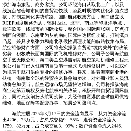
添加海南旅逛、商务客流。公司环绕海口从取北上广，以及二
线沉点省会城市间的自贸港快线，坚忍时辰结构优化和频次提
拔，打制差同化劣势航路。国际航路收集方面，海口建立以
RCEP国度航路为从，辐射西亚、北非、南亚等印度洋地域，
毗连欧美一线城市的国际收集，整合国内国际两张网，沉点打
制面向澳新、东南亚为从的南向国际曲达枢纽功能。打制沉点
凸起、兼具收集张力和南北季候性调理功能的航路收集布局。
航空维修财产方面，公司将充实操纵自贸港“境内关外”的政策
劣势，积极成长面向国际的飞机维修财产。公司子公司海航航
空手艺无限公司、海口美兰空港吉耐斯航空策动机维修工程无
限公司目前已入驻海南自贸港一坐式飞机维修财产，可以或许
为境表里航司供给专业的维修办事。将来，跟着海南商业港的
扶植，海南取全球的经贸往来将愈加屡次，对外商业和人员流
动将愈加便当，航空运输市场无望快速增加。公司将操纵海南
商业港第五航权及第七航权相关政策，积极开辟自贸港国际航
路，同时充实阐扬从航司劣势，为经停自贸港的全球航司供给
维修、地面保障等配套办事，拓展公司盈利点。
海航控股2025年3月17日的资金流向显示，从力资金净流
出4206。23万元，占总成交额9。55%；逛资资金净流入
1759。82万元，占总成交额3。99%；散户资金净流入2446。