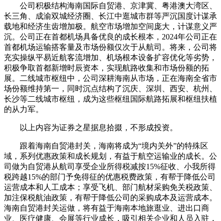
公司积极结构海南国际自贸港、京津冀、粤港澳大湾区、
长三角、成渝双城经济圈、长江中逛城市群等严沉国度计谋承
载地和经济生齿增加极。航空市场增加空间庞大，计谋意义严
沉。公司正在首都机场具备优良的成长根本，2024年公司正在
首都机场运输搭客量及市场份额仅次于从航司。将来，公司将
充实操纵平易近航客流增加、机场根本设备扩容优化等劣势，
积极争取首都新增时辰资本，实现航路收集和市场份额的拓
展。二线城市枢纽中，公司深耕海南从市场，正在海南全省市
场份额维持第一，同时沉点结构了沉庆、深圳、西安、杭州、
长沙等二线城市枢纽，成为这些枢纽国际航路拓展和枢纽扶植
的从力军。
以上内容为证券之星据息拾掇，不形成投资。
跟着海南自贸港封关，海南将成为“境内关外”的特殊区
域，系列优惠政策和成长规划，有益于航空运输业的成长。公
司做为自贸港从航司享受企业所得税减按15%征收、小我所得
税跨越15%的部门予免得征的优惠税费政策，有帮于降低公司
运营成本和人工成本；享受飞机、部门航材采购免关税政策、
加注保税航油政策，有帮于降低公司的采购成本及运营成本。
海南自贸港封关运做，将有益于海南本地旅逛业、进出口商
业、医疗健康、会展等行业成长，吸引相关企业和人员入驻，