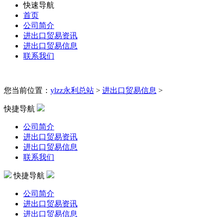
快速导航
首页
公司简介
进出口贸易资讯
进出口贸易信息
联系我们
您当前位置：
ylzz永利总站
>
进出口贸易信息
>
快捷导航
公司简介
进出口贸易资讯
进出口贸易信息
联系我们
快捷导航
公司简介
进出口贸易资讯
进出口贸易信息