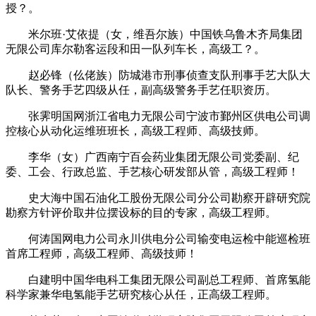
授？。
米尔班·艾依提（女，维吾尔族）中国铁乌鲁木齐局集团
无限公司库尔勒客运段和田一队列车长，高级工？。
赵必锋（仫佬族）防城港市刑事侦查支队刑事手艺大队大
队长、警务手艺四级从任，副高级警务手艺任职资历。
张霁明国网浙江省电力无限公司宁波市鄞州区供电公司调
控核心从动化运维班班长，高级工程师、高级技师。
李华（女）广西南宁百会药业集团无限公司党委副、纪
委、工会、行政总监、手艺核心研发部从管，高级工程师！
史大海中国石油化工股份无限公司分公司勘察开辟研究院
勘察方针评价取井位摆设标的目的专家，高级工程师。
何涛国网电力公司永川供电分公司输变电运检中能巡检班
首席工程师，高级工程师、高级技师！
白建明中国华电科工集团无限公司副总工程师、首席氢能
科学家兼华电氢能手艺研究核心从任，正高级工程师。