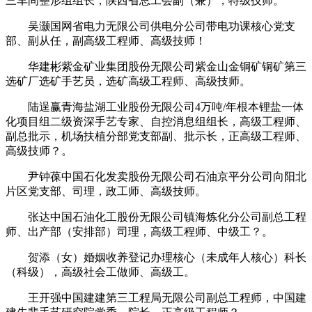
三车间整形组组长，陕西省总工会副（兼），特级技师。
吴灏国网省电力无限公司供电分公司带电功课核心党支
部、副从任，副高级工程师、高级技师！
华建彬紫金矿业集团股份无限公司紫金山金铜矿铜矿第三
选矿厂选矿手艺员，选矿高级工程师、高级技师。
陆逞赢青海盐湖工业股份无限公司4万吨/年根本锂盐一体
化项目组二级资深手艺专家、自控消息组组长，高级工程师、
副总批示，机场扶植分部党支部副、批示长，正高级工程师、
高级技师？。
尹钟葆中国石化发卖股份无限公司石油京平分公司向阳北
片区党支部、司理，政工师、高级技师。
张达中国石油化工股份无限公司镇海炼化分公司副总工程
师、出产部（安排部）司理，高级工程师、中级工？。
贺添（女）婚姻收养登记办理核心（未成年人核心）科长
（科级），高级社会工做师、高级工。
王开强中国建建第三工程局无限公司副总工程师，中国建