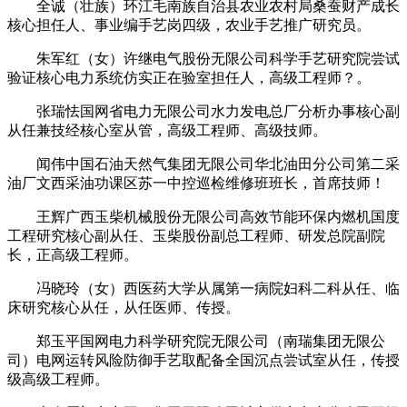
全诚（壮族）环江毛南族自治县农业农村局桑蚕财产成长
核心担任人、事业编手艺岗四级，农业手艺推广研究员。
朱军红（女）许继电气股份无限公司科学手艺研究院尝试
验证核心电力系统仿实正在验室担任人，高级工程师？。
张瑞怯国网省电力无限公司水力发电总厂分析办事核心副
从任兼技经核心室从管，高级工程师、高级技师。
闻伟中国石油天然气集团无限公司华北油田分公司第二采
油厂文西采油功课区苏一中控巡检维修班班长，首席技师！
王辉广西玉柴机械股份无限公司高效节能环保内燃机国度
工程研究核心副从任、玉柴股份副总工程师、研发总院副院
长，正高级工程师。
冯晓玲（女）西医药大学从属第一病院妇科二科从任、临
床研究核心从任，从任医师、传授。
郑玉平国网电力科学研究院无限公司（南瑞集团无限公
司）电网运转风险防御手艺取配备全国沉点尝试室从任，传授
级高级工程师。