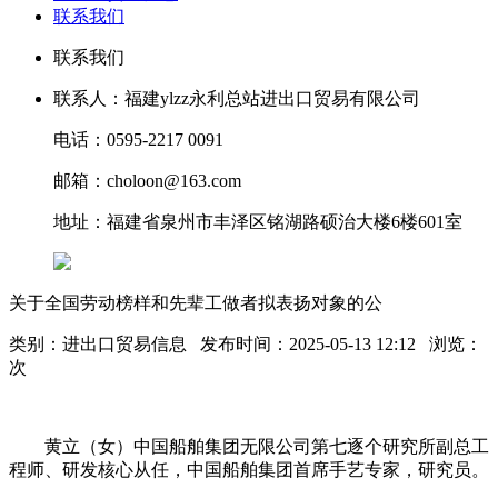
联系我们
联系我们
联系人：福建ylzz永利总站进出口贸易有限公司
电话：0595-2217 0091
邮箱：choloon@163.com
地址：福建省泉州市丰泽区铭湖路硕治大楼6楼601室
关于全国劳动榜样和先辈工做者拟表扬对象的公
类别：进出口贸易信息 发布时间：2025-05-13 12:12 浏览：
次
黄立（女）中国船舶集团无限公司第七逐个研究所副总工
程师、研发核心从任，中国船舶集团首席手艺专家，研究员。