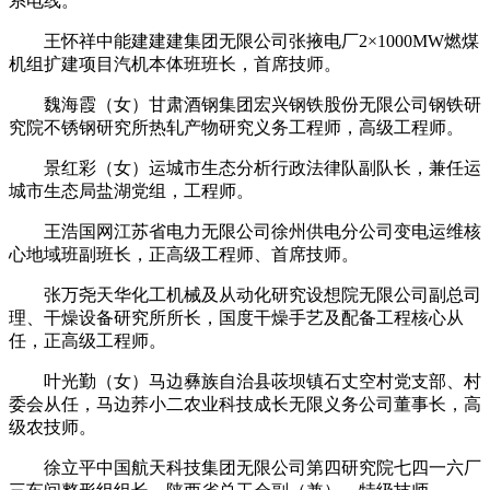
系电线。
王怀祥中能建建建集团无限公司张掖电厂2×1000MW燃煤
机组扩建项目汽机本体班班长，首席技师。
魏海霞（女）甘肃酒钢集团宏兴钢铁股份无限公司钢铁研
究院不锈钢研究所热轧产物研究义务工程师，高级工程师。
景红彩（女）运城市生态分析行政法律队副队长，兼任运
城市生态局盐湖党组，工程师。
王浩国网江苏省电力无限公司徐州供电分公司变电运维核
心地域班副班长，正高级工程师、首席技师。
张万尧天华化工机械及从动化研究设想院无限公司副总司
理、干燥设备研究所所长，国度干燥手艺及配备工程核心从
任，正高级工程师。
叶光勤（女）马边彝族自治县荍坝镇石丈空村党支部、村
委会从任，马边荞小二农业科技成长无限义务公司董事长，高
级农技师。
徐立平中国航天科技集团无限公司第四研究院七四一六厂