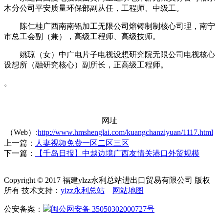
木分公司平安质量环保部副从任，工程师、中级工。
陈仁桂广西南南铝加工无限公司熔铸制制核心司理，南宁
市总工会副（兼），高级工程师、高级技师。
姚琼（女）中广电片子电视设想研究院无限公司电视核心
设想所（融研究核心）副所长，正高级工程师。
。
网址
（Web）:
http://www.hmshenglai.com/kuangchanziyuan/1117.html
上一篇：
人妻视频免费一区二区三区
下一篇：
【千岛日报】中越边境广西友情关港口外贸规模
Copyright © 2017 福建ylzz永利总站进出口贸易有限公司 版权
所有 技术支持：
ylzz永利总站
网站地图
公安备案：
闽公网安备 35050302000727号