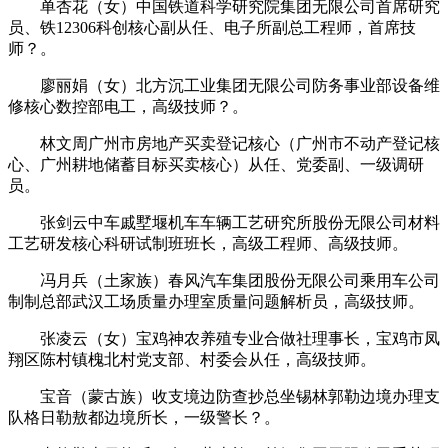
单杏花（女）中国铁道科学研究院集团无限公司首席研究
员、铁12306科创核心副从任、电子所副总工程师，首席技
师？。
廖丽娟（女）北方沉工业集团无限公司防务事业部设备维
修核心数控部电工，高级技师？。
林文周广州市房地产买卖登记核心（广州市不动产登记核
心、广州耕地储蓄目标买卖核心）从任、党委副、一级调研
员。
张剑云中车戚墅堰机车车辆工艺研究所股份无限公司材料
工艺研发核心科研试制班班长，高级工程师、高级技师。
冯月兵（土家族）春风汽车集团股份无限公司乘用车公司
制制总部武汉工场质量办理室质量问题解析员，高级技师。
张凌云（女）宝鸡神农养殖专业合做社理事长，宝鸡市凤
翔区陈村镇槐北村党支部、村委会从任，高级技师。
宝音（蒙古族）收支境边防查抄总坐锡林郭勒边境办理支
队格日勒敖都边境所长，一级警长？。