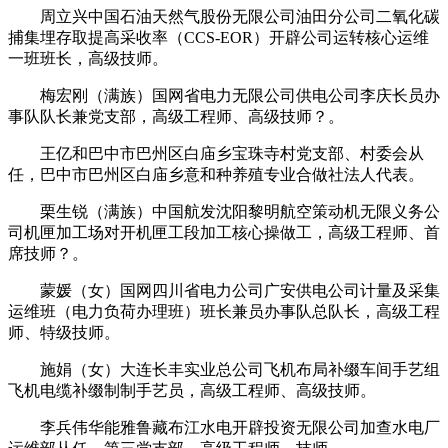
周立兴中国石油天然气股份无限公司油田分公司二氧化碳
捕集埋存取提高采收率（CCS-EOR）开辟公司运转核心运维
一班班长，高级技师。
梅宏刚（满族）国网省电力无限公司供电公司李庆长员办
事队队长兼党支部，高级工程师、高级技师？。
王亿和巴中市巴州区白庙乡宝珠寺村党支部、村委会从
任，巴中市巴州区白庙乡意和种养殖专业合做社法人代表。
栗生锐（满族）中国航发沈阳黎明航空策动机无限义务公
司机匣加工场对开机匣工段加工核心操做工，高级工程师、首
席技师？。
蒙媛（女）国网四川省电力公司广安供电公司计量及采集
运维班（电力负荷办理班）班长兼员办事队总队长，高级工程
师、特级技师。
施娟（女）大连长丰实业总公司飞机布局补缀车间手艺组
飞机电缆补缀制制手艺员，高级工程师、高级技师。
李兵伟华能雅鲁藏布江水电开辟投资无限公司加查水电厂