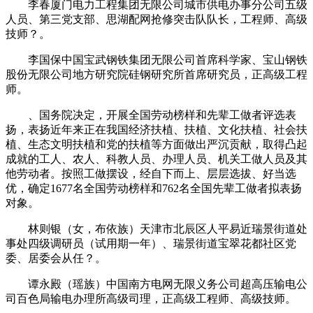
李春厦门电力工程集团无限公司城市供电办事分公司五级
人员、第三党支部、思湖配网抢修突击队队长，工程师、高级
技师？。
李国保中国宝武钢铁集团无限公司首席科学家、宝山钢铁
股份无限公司地方研究院硅钢研究所首席研究员，正高级工程
师。
、国务院决定，开展全国劳动榜样和先辈工做者评选表
扬，表扬近年来正在我国经济扶植、扶植、文化扶植、社会扶
植、生态文明扶植和党的扶植等方面做出严沉贡献，取得凸起
成就的工人、农人、科教人员、办理人员、机关工做人员及其
他劳动者。按照工做摆设，经自下而上、层层选拔、好当选
优，确定1677名全国劳动榜样和762名全国先辈工做者拟表扬
对象。
林则银（女，布依族）天津市北辰区人平易近瑞景街道处
事处四级调研员（试用期一年）、瑞景街道宝翠花都社区党
委、居委会从任？。
谭永殿（瑶族）中国南方电网无限义务公司超高压输电公
司百色局输电办理所高级司理，正高级工程师、高级技师。