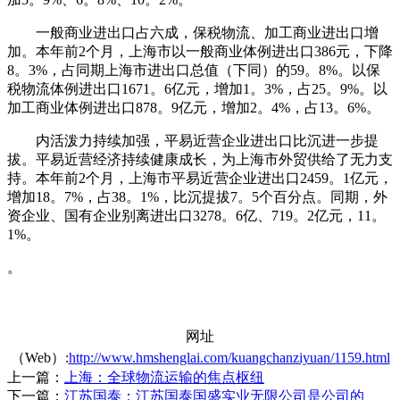
一般商业进出口占六成，保税物流、加工商业进出口增
加。本年前2个月，上海市以一般商业体例进出口386元，下降
8。3%，占同期上海市进出口总值（下同）的59。8%。以保
税物流体例进出口1671。6亿元，增加1。3%，占25。9%。以
加工商业体例进出口878。9亿元，增加2。4%，占13。6%。
内活泼力持续加强，平易近营企业进出口比沉进一步提
拔。平易近营经济持续健康成长，为上海市外贸供给了无力支
持。本年前2个月，上海市平易近营企业进出口2459。1亿元，
增加18。7%，占38。1%，比沉提拔7。5个百分点。同期，外
资企业、国有企业别离进出口3278。6亿、719。2亿元，11。
1%。
。
网址
（Web）:
http://www.hmshenglai.com/kuangchanziyuan/1159.html
上一篇：
上海：全球物流运输的焦点枢纽
下一篇：
江苏国泰：江苏国泰国盛实业无限公司是公司的