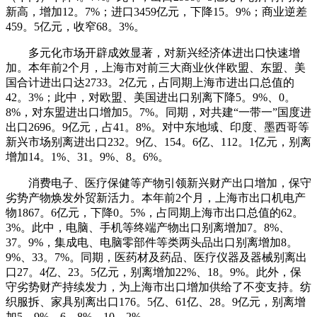
新高，增加12。7%；进口3459亿元，下降15。9%；商业逆差
459。5亿元，收窄68。3%。
多元化市场开辟成效显著，对新兴经济体进出口快速增
加。本年前2个月，上海市对前三大商业伙伴欧盟、东盟、美
国合计进出口达2733。2亿元，占同期上海市进出口总值的
42。3%；此中，对欧盟、美国进出口别离下降5。9%、0。
8%，对东盟进出口增加5。7%。同期，对共建“一带一”国度进
出口2696。9亿元，占41。8%。对中东地域、印度、墨西哥等
新兴市场别离进出口232。9亿、154。6亿、112。1亿元，别离
增加14。1%、31。9%、8。6%。
消费电子、医疗保健等产物引领新兴财产出口增加，保守
劣势产物焕发外贸新活力。本年前2个月，上海市出口机电产
物1867。6亿元，下降0。5%，占同期上海市出口总值的62。
3%。此中，电脑、手机等终端产物出口别离增加7。8%、
37。9%，集成电、电脑零部件等类两头品出口别离增加8。
9%、33。7%。同期，医药材及药品、医疗仪器及器械别离出
口27。4亿、23。5亿元，别离增加22%、18。9%。此外，保
守劣势财产持续发力，为上海市出口增加供给了不变支持。纺
织服拆、家具别离出口176。5亿、61亿、28。9亿元，别离增
加5。9%、6。8%、10。2%。