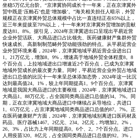
坐稳5万亿元台阶。“京津冀协同成长十一年来，正在京津冀外
贸中既是‘压舱石’也是‘增加极’。”海关相关担任人暗示，外贸
规模正在京津冀外贸总体规模中占比一直连结正在65%以上，
近三年来提拔至70%以上，十一年来对京津冀外贸增加的贡献
度达81。8%。据引见，2024年京津冀进出口呈现出平易近营
企业外贸活跃、大商品进口占比领先、医药健康财产集群外贸
快速成长、高新制制范畴外贸动能强劲的特点。从平易近营企
业外贸环境来看，2024年，京津冀地域平易近营企业进出口
1。21万亿元，增加8。9%，增速高于地域外贸全体程度8。8
个百分点，上拉地域进出口增速近2个百分点，已成为京津冀
地域外贸成长的最次要力量。同时，平易近营企业外贸占地域
进出口总值的比沉十一年来呈总体添加态势，2024年这一比沉
达到最高值24。1%，较上年同期提高1。9个百分点。京津冀
地域是我国大商品进口的主要枢纽，2024年，京津冀地域进口
大商品1。88万亿元，占全国同类商品进口总值的34。7%。同
期，正在京津冀地域大商品进口中继续占从导地位，共进口
1。65万亿元，占京津冀地域同类商品进口总值的87。7%。正
在医药健康财产方面，2024年，京津冀地域别离进口医药材及
药品、医疗器械1467。2亿元、234。2亿元，均增加2。2%，
26。3%，占比力上年同期提高0。6个、2。7个百分点。进口
人用疫苗320。8亿元，占全国同类商品进口总值的92。3%，