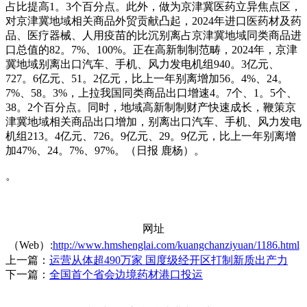
占比提高1。3个百分点。此外，做为京津冀医药立异焦点区，
对京津冀地域相关商品外贸贡献凸起，2024年进口医药材及药
品、医疗器械、人用疫苗的比沉别离占京津冀地域同类商品进
口总值的82。7%、100%。正在高新制制范畴，2024年，京津
冀地域别离出口汽车、手机、风力发电机组940。3亿元、
727。6亿元、51。2亿元，比上一年别离增加56。4%、24。
7%、58。3%，上拉我国同类商品出口增速4。7个、1。5个、
38。2个百分点。同时，地域高新制制财产快速成长，鞭策京
津冀地域相关商品出口增加，别离出口汽车、手机、风力发电
机组213。4亿元、726。9亿元、29。9亿元，比上一年别离增
加47%、24。7%、97%。（日报 鹿杨）。
。
网址
（Web）:
http://www.hmshenglai.com/kuangchanziyuan/1186.html
上一篇：
运营从体超490万家 国度级经开区打制新质出产力
下一篇：
全国首个省会边境药材港口投运