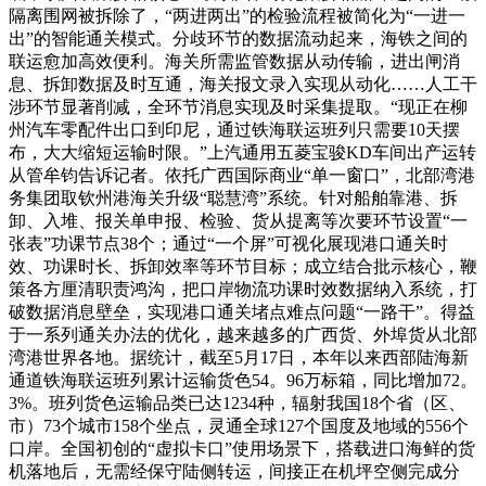
隔离围网被拆除了，“两进两出”的检验流程被简化为“一进一
出”的智能通关模式。分歧环节的数据流动起来，海铁之间的
联运愈加高效便利。海关所需监管数据从动传输，进出闸消
息、拆卸数据及时互通，海关报文录入实现从动化……人工干
涉环节显著削减，全环节消息实现及时采集提取。“现正在柳
州汽车零配件出口到印尼，通过铁海联运班列只需要10天摆
布，大大缩短运输时限。”上汽通用五菱宝骏KD车间出产运转
从管牟钧告诉记者。依托广西国际商业“单一窗口”，北部湾港
务集团取钦州港海关升级“聪慧湾”系统。针对船舶靠港、拆
卸、入堆、报关单申报、检验、货从提离等次要环节设置“一
张表”功课节点38个；通过“一个屏”可视化展现港口通关时
效、功课时长、拆卸效率等环节目标；成立结合批示核心，鞭
策各方厘清职责鸿沟，把口岸物流功课时效数据纳入系统，打
破数据消息壁垒，实现港口通关堵点难点问题“一路干”。得益
于一系列通关办法的优化，越来越多的广西货、外埠货从北部
湾港世界各地。据统计，截至5月17日，本年以来西部陆海新
通道铁海联运班列累计运输货色54。96万标箱，同比增加72。
3%。班列货色运输品类已达1234种，辐射我国18个省（区、
市）73个城市158个坐点，灵通全球127个国度及地域的556个
口岸。全国初创的“虚拟卡口”使用场景下，搭载进口海鲜的货
机落地后，无需经保守陆侧转运，间接正在机坪空侧完成分