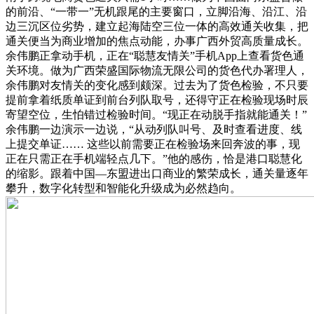
的前沿、“一带一”无机跟尾的主要窗口，立脚沿海、沿江、沿
边三沉区位劣势，建立起海陆空三位一体的高效通关收集，把
通关便当为商业增加的焦点动能，办事广西外贸高质量成长。
余伟鹏正拿动手机，正在“聪慧友情关”手机App上查看货色通
关环境。做为广西荣盛国际物流无限公司的货色代办署理人，
余伟鹏对友情关的变化感到颇深。过去为了货色检验，不只要
提前拿着纸质单证到前台列队取号，还得守正在检验现场时辰
寄望空位，生怕错过检验时间。“现正在动脱手指就能通关！”
余伟鹏一边演示一边说，“从动列队叫号、及时查看进度、线
上提交单证…… 这些以前需要正在检验场来回奔波的事，现
正在只需正在手机端轻点几下。”他的感伤，恰是港口聪慧化
的缩影。跟着中国—东盟进出口商业的繁荣成长，通关量逐年
攀升，数字化转型和智能化升级成为必然趋向。