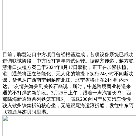
目前，聪慧港口中方项目曾经根基建成，各项设备系统已成功
进调联试阶段，中方段打算年内试运转。据越方传递，越方聪
慧港口扶植方案已于2024年8月17日获批，正正在加紧扶植。
港口通关将正在智能化、无人化的前提下实行24小时不间断功
课，货色从广西南宁到越南北江、北宁省将正在24小时内运
达。”友情关海关副关长石磊说，届时，中越跨境商业将送来
通关不打烊的新阶段。3月25日上午，跟着一声汽笛长鸣，西
部陆海新通道首列铁笼车班列，满载200台国产长安汽车慢慢
驶入钦州铁集拆箱核心坐，无缝跟尾海运滚拆船，发往中东阿
联酋迪拜杰贝阿里港。