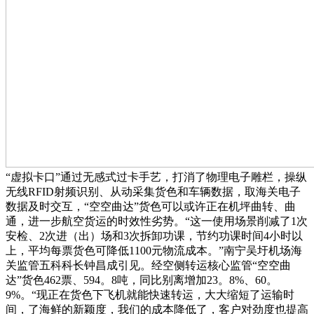
“虚拟卡口”通过无感式过卡手艺，打消了物理电子雕栏，操纵
无线RFID射频识别、从动采集货色和车辆数据，取海关电子
数据及时交互，“空空曲达”货色可以或许正在机坪曲转、曲
通，进一步航空货运的时效性劣势。“这一使用场景削减了1次
安检、2次进（出）场和3次拆卸功课，节约功课时间4小时以
上，平均每票货色可降低1100元物流成本。”南宁吴圩机场海
关监管五科科长钟昌成引见。经空侧转运核心监管“空空曲
达”货色462票、594。8吨，同比别离增加23。8%、60。
9%。“现正在货色下飞机就能快速转运，大大缩短了运输时
间，了海鲜的新颖度，我们的成本降低了，客户对劲度也提高