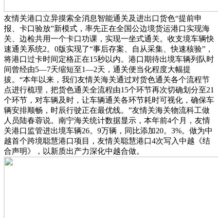
友情关港口立异摸索全消息智能通关及进出口货色“提前申
报、卡口验放”新模式，率先正在全国公边境货运港口实现海
关、边检共用一个卡口功课，实现一坐式通关。收支境车辆快
速通关系统2。0版实现了“事后存案、自从采集、快速核验”，
将港口过卡时间定格正在15秒以内。港口期待出境车辆列队时
间曾经由5—7天缩短至1—2天，通关便当化程度大幅提
拔。“本年以来，我们友情关海关通过对货色通关各个流程节
点进行梳理，把货色通关全流程由15个环节再次切确划分至21
个环节，对车辆及时，让车辆通关各环节耗时可视化，确保车
辆安排顺畅，时辰行驶正在最优线。”友情关海关物流科工做
人员陆春蓉说。南宁海关统计数据显示，本年前4个月，友情
关港口监管进出境车辆26。9万辆，同比添加20。3%。做为中
越首个跨境聪慧港口项目，友情关聪慧港口4次写入中越《结
合声明》，以新质出产力深化中越合做。