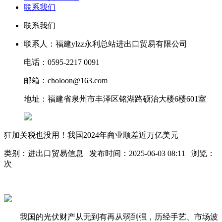
联系我们
联系我们
联系人：福建ylzz永利总站进出口贸易有限公司
电话：0595-2217 0091
邮箱：choloon@163.com
地址：福建省泉州市丰泽区铭湖路硕治大楼6楼601室
狂加关税也没用！我国2024年商业顺差近万亿美元
类别：进出口贸易信息 发布时间：2025-06-03 08:11 浏览：
次
我国的光伏财产从无到有再从弱到强，历经手艺、市场波