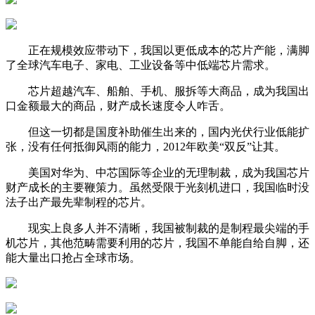
正在规模效应带动下，我国以更低成本的芯片产能，满脚
了全球汽车电子、家电、工业设备等中低端芯片需求。
芯片超越汽车、船舶、手机、服拆等大商品，成为我国出
口金额最大的商品，财产成长速度令人咋舌。
但这一切都是国度补助催生出来的，国内光伏行业低能扩
张，没有任何抵御风雨的能力，2012年欧美“双反”让其。
美国对华为、中芯国际等企业的无理制裁，成为我国芯片
财产成长的主要鞭策力。虽然受限于光刻机进口，我国临时没
法子出产最先辈制程的芯片。
现实上良多人并不清晰，我国被制裁的是制程最尖端的手
机芯片，其他范畴需要利用的芯片，我国不单能自给自脚，还
能大量出口抢占全球市场。