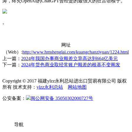
涛，终究OpenAI的ChatGPT曾经是的最强大的狂言语模子。
。
网址
（Web）:
http://www.hmshenglai.com/kuangchanziyuan/1224.html
上一篇：
2024年我国办事商业顺差立异高达到664亿美元
下一篇：
2024年货色商业取经常账户顺差的根基不变阐发
Copyright © 2017 福建ylzz永利总站进出口贸易有限公司 版权
所有 技术支持：
ylzz永利总站
网站地图
公安备案：
闽公网安备 35050302000727号
导航