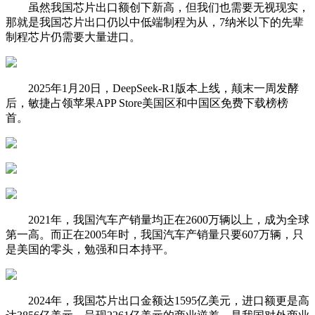
虽然我国芯片出口额创下新高，但我们也需要无视现实，
那就是我国芯片出口仍以中低端制程为从，7纳米以下的先辈
制程芯片仍需要大量进口。
2025年1月20日，DeepSeek-R1版本上线，颠末一周发酵
后，敏捷占领苹果APP Store美国区和中国区免费下载榜榜
首。
2021年，我国汽车产销量均正在2600万辆以上，成为全球
第一高。而正在2005年时，我国汽车产销量只要607万辆，只
是美国的零头，勉强和日本持平。
2024年，我国芯片出口金额达1595亿美元，进口额更是高