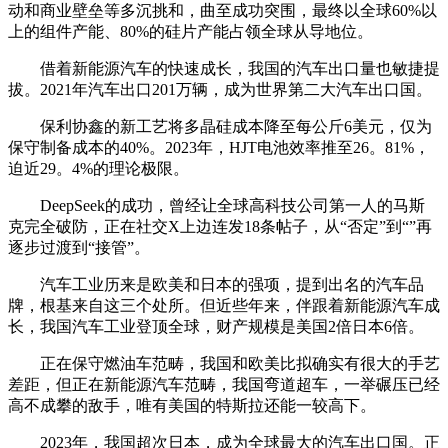
动和商业壁垒等多沉挑和，曲至成功突围，最终以全球60%以
上的组件产能、80%的硅片产能占领全球从导地位。
借着新能源汽车的快速成长，我国的汽车出口量也敏捷提
拔。2021年汽车出口201万辆，成为世界第二大汽车出口国。
保利协鑫的新工艺将多晶硅成本降至每公斤6美元，仅为
保守制备成本的40%。2023年，HJT电池效率推至26。81%，
迫近29。4%的理论极限。
DeepSeek的成功，曾经让全球高科技公司第一人的马斯
克完全破防，正在社交X上边连发18条帖子，从“否定”到“”再
逐步过渡到“接管”。
汽车工业历来是欧美和日本的强项，提到出名的汽车品
牌，根基来自这三个处所。但近些年来，伴跟着新能源汽车成
长，我国汽车工业登顶全球，财产规模是美国2倍日本6倍。
正在保守燃油车范畴，我国和欧美比拟确实有很大的手艺
差距，但正在新能源汽车范畴，我国弯道超车，一举碾压已经
高不成攀的敌手，唯有美国的特斯拉还能一较高下。
2023年，我国超次日本，成为全球最大的汽车出口国。正