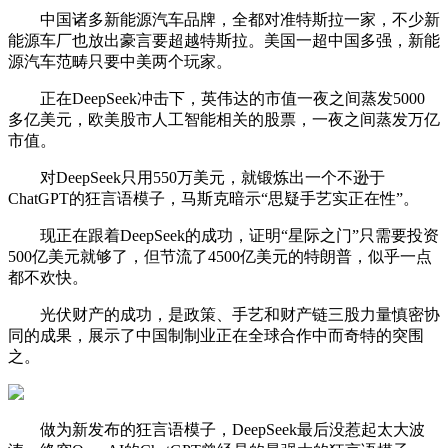
中国诸多新能源汽车品牌，全都对准特斯拉一家，不少新
能源车厂也放出豪言要超越特斯拉。美国一超中国多强，新能
源汽车范畴只要中美两个玩家。
正在DeepSeek冲击下，英伟达的市值一夜之间蒸发5000
多亿美元，欧美股市人工智能相关的股票，一夜之间蒸发万亿
市值。
对DeepSeek只用550万美元，就锻炼出一个不逊于
ChatGPT的狂言语模子，马斯克暗示“思疑手艺实正在性”。
现正在跟着DeepSeek的成功，证明“星际之门”只需要投资
500亿美元就够了，但节流了4500亿美元的特朗普，似乎一点
都不欢快。
光伏财产的成功，是政策、手艺和财产链三股力量慎密协
同的成果，展示了中国制制业正在全球合作中而奇特的突围
之。
做为新发布的狂言语模子，DeepSeek最后没惹起太大波