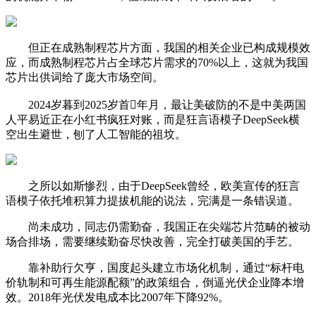
但正在成熟制程芯片方面，我国的相关企业已构成规模效
应，而成熟制程芯片占全球芯片需求的70%以上，这就为我国
芯片出供词给了庞大市场空间。
2024岁暮到2025岁首年月，最让美破防的不是中美两国
人平易近正在小红书疯狂对账，而是狂言语模子DeepSeek横
空出生避世，刨了人工智能的祖坟。
之所以如斯惨烈，由于DeepSeek曾经，欧美宣传的狂言
语模子依托堆积算力提拔机能的说法，完满是一条错误道。
尚未成功，同志仍需勤奋，我国正在尖端芯片范畴的被动
场合排场，需要继续勤奋尽快改善，完全打破美国的手艺。
靠补助行欠亨，国度起头建立市场化机制，通过“标杆电
价轨制和可再生能源配额”的政策组合，倒逼光伏企业降本增
效。2018年光伏发电成本比2007年下降92%。