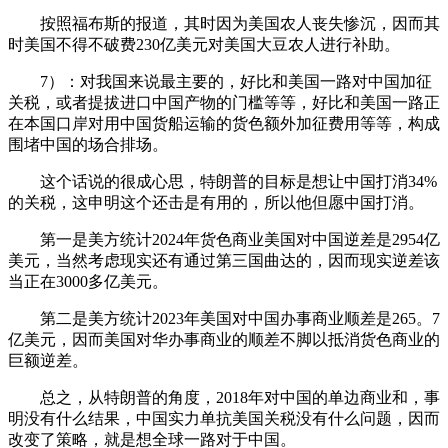
按照福布斯的报道，其时因为美国农人丧失惨沉，因而其
时美国不得不破费230亿美元对美国大豆农人进行补助。
7）：对我国来说最主要的，好比和美国一路对中国加征
关税，或者提拔进口中国产物的门槛等等，好比和美国一路正
在本国口岸对用中国货船运输的货色额外加征费用等等，构成
围堵中国的场合排场。
这个话说的很成心思，特朗普的目标是想让中国打消34%
的关税，这申明这个还击是有用的，所以他但愿中国打消。
第一是美方统计2024年货色商业美国对中国逆差是2954亿
美元，当然考虑现实还有通过第三国曲达的，因而现实逆差该
当正在3000多亿美元。
第二是美方统计2023年美国对中国办事商业顺差是265。7
亿美元，因而美国对华办事商业的顺差不脚以抵消货色商业的
巨额逆差。
总之，从特朗普的角度，2018年对中国的单边商业和，事
明没有什么结果，中国实力单抗美国关税没有什么问题，因而
改变了策略，就是想全球一路对于中国。