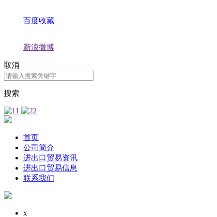
百度收藏
新浪微博
取消
搜索
首页
公司简介
进出口贸易资讯
进出口贸易信息
联系我们
x