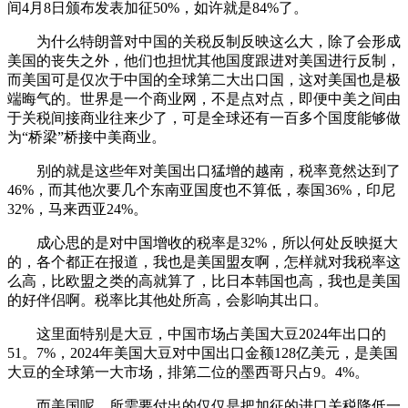
间4月8日颁布发表加征50%，如许就是84%了。
为什么特朗普对中国的关税反制反映这么大，除了会形成
美国的丧失之外，他们也担忧其他国度跟进对美国进行反制，
而美国可是仅次于中国的全球第二大出口国，这对美国也是极
端晦气的。世界是一个商业网，不是点对点，即便中美之间由
于关税间接商业往来少了，可是全球还有一百多个国度能够做
为“桥梁”桥接中美商业。
别的就是这些年对美国出口猛增的越南，税率竟然达到了
46%，而其他次要几个东南亚国度也不算低，泰国36%，印尼
32%，马来西亚24%。
成心思的是对中国增收的税率是32%，所以何处反映挺大
的，各个都正在报道，我也是美国盟友啊，怎样就对我税率这
么高，比欧盟之类的高就算了，比日本韩国也高，我也是美国
的好伴侣啊。税率比其他处所高，会影响其出口。
这里面特别是大豆，中国市场占美国大豆2024年出口的
51。7%，2024年美国大豆对中国出口金额128亿美元，是美国
大豆的全球第一大市场，排第二位的墨西哥只占9。4%。
而美国呢，所需要付出的仅仅是把加征的进口关税降低一