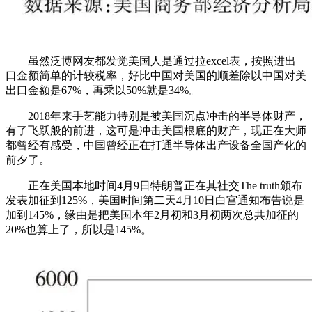
虽然泛博网友都发觉美国人是通过拉excel表，按照进出
口金额简单的计较税率，好比中国对美国的顺差除以中国对美
出口金额是67%，再乘以50%就是34%。
2018年来手艺能力特别是被美国沉点冲击的半导体财产，
有了飞跃般的前进，这可是冲击美国根底的财产，现正在大师
都曾经有感受，中国曾经正在打通半导体出产设备全国产化的
前夕了。
正在美国本地时间4月9日特朗普正在其社交The truth颁布
发表加征到125%，美国时间第二天4月10日白宫通知布告说是
加到145%，缘由是把美国本年2月初和3月初两次总共加征的
20%也算上了，所以是145%。