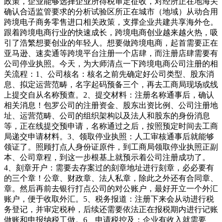
政策，企业能够选择企业所得税审定征收，对经所正在地海关
确认合适监管要求的分析试验区所正在城市（地域）从动合用
跨境电子商务零售进口相关政策，支撑企业共建共享海外仓。
跟着跨境电商行业的快速成长，跨境电商创业越来越火热，吸
引了浩繁想要创业的年轻人。想要做跨境电商，起首需要正在
亚马逊、速卖通等跨境平台注册一个店肆，而注册店肆需要有
公司停业执照。今天，为大师清点一下跨境电商公司注册的相
关流程：1、公司核名：核名之前先确定好公司类型、股东消
息、拟定运营范畴，名字起码预备三个，再去工商局现场或线
上提交自从名称预查。2、提交材料：注册名称通事后，确认
相关消息！包罗公司的注册资金、股东出资比例、公司注册地
址、运营范畴、公司的组织架构以及法人和股东的身份消息
等，正在线提交预申请，名称通过之后，按照预定时间去工商
局递交申请材料。3、领取停业执照：人工审核通事后就能够
领证了。照顾打点人身份证原件，到工商局领取停业执照正副
本、公司章程，到这一步根基上就预示着公司注册成功了。
4、刻章开户：需要去存案过的刻章地址进行刻章，必必要有
的三个章！公章、财政章、法人私章，除此之外还有合同章、
章。然后再前去银行打点公司的对公账户，最好开立一个外汇
账户，便于收取外汇。5、税务报道：注册下来会从动进行税
务登记，并审定税种，后续还需要依法正在报税期内进行记账
做账和申报纳税工做。6、申请税控及：企业有收入就需要