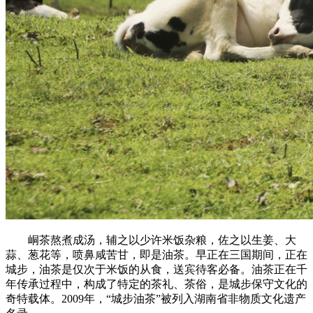
峒茶熬煮成汤，辅之以少许米饭杂粮，佐之以生姜、大
蒜、葱花等，喷鼻咸苦甘，即是油茶。早正在三国期间，正在
城步，油茶是仅次于米饭的从食，送宾待客必备。油茶正在千
年传承过程中，构成了特定的茶礼、茶俗，是城步保守文化的
奇特载体。2009年，“城步油茶”被列入湖南省非物质文化遗产