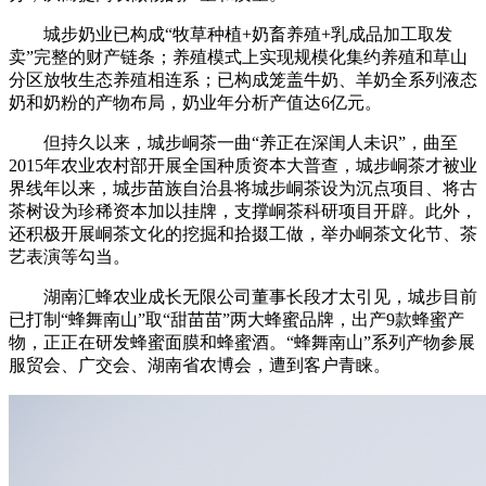
城步奶业已构成“牧草种植+奶畜养殖+乳成品加工取发
卖”完整的财产链条；养殖模式上实现规模化集约养殖和草山
分区放牧生态养殖相连系；已构成笼盖牛奶、羊奶全系列液态
奶和奶粉的产物布局，奶业年分析产值达6亿元。
但持久以来，城步峒茶一曲“养正在深闺人未识”，曲至
2015年农业农村部开展全国种质资本大普查，城步峒茶才被业
界线年以来，城步苗族自治县将城步峒茶设为沉点项目、将古
茶树设为珍稀资本加以挂牌，支撑峒茶科研项目开辟。此外，
还积极开展峒茶文化的挖掘和拾掇工做，举办峒茶文化节、茶
艺表演等勾当。
湖南汇蜂农业成长无限公司董事长段才太引见，城步目前
已打制“蜂舞南山”取“甜苗苗”两大蜂蜜品牌，出产9款蜂蜜产
物，正正在研发蜂蜜面膜和蜂蜜酒。“蜂舞南山”系列产物参展
服贸会、广交会、湖南省农博会，遭到客户青睐。