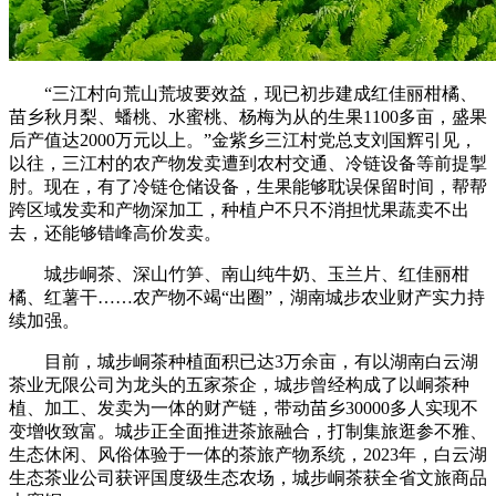
“三江村向荒山荒坡要效益，现已初步建成红佳丽柑橘、
苗乡秋月梨、蟠桃、水蜜桃、杨梅为从的生果1100多亩，盛果
后产值达2000万元以上。”金紫乡三江村党总支刘国辉引见，
以往，三江村的农产物发卖遭到农村交通、冷链设备等前提掣
肘。现在，有了冷链仓储设备，生果能够耽误保留时间，帮帮
跨区域发卖和产物深加工，种植户不只不消担忧果蔬卖不出
去，还能够错峰高价发卖。
城步峒茶、深山竹笋、南山纯牛奶、玉兰片、红佳丽柑
橘、红薯干……农产物不竭“出圈”，湖南城步农业财产实力持
续加强。
目前，城步峒茶种植面积已达3万余亩，有以湖南白云湖
茶业无限公司为龙头的五家茶企，城步曾经构成了以峒茶种
植、加工、发卖为一体的财产链，带动苗乡30000多人实现不
变增收致富。城步正全面推进茶旅融合，打制集旅逛参不雅、
生态休闲、风俗体验于一体的茶旅产物系统，2023年，白云湖
生态茶业公司获评国度级生态农场，城步峒茶获全省文旅商品