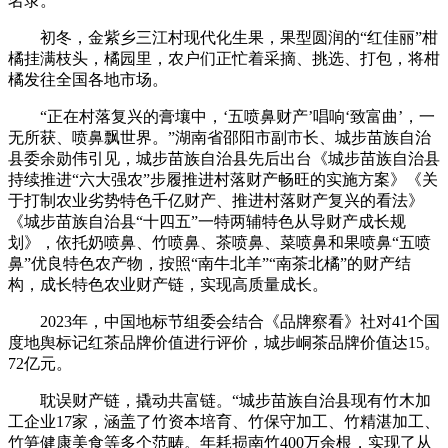
名录。
初冬，金紫乡三江村现代化生果，果型圆润的“红佳丽”柑
橘挂满枝头，橘园里，农户们正忙着采摘、挑选、打包，将柑
橘发往全国各地市场。
“正在村落复兴的膏壤中，‘五喷鼻财产’唱响‘致富曲’，一
无所获、喷鼻飘世界。”湖南省邵阳市副市长、城步苗族自治
县委余勋伟引见，城步苗族自治县先后出台《城步苗族自治县
持续推进“六大强农”步履推进村落财产畅旺的实施方案》《关
于打制农业劣势特色千亿财产、推进村落财产复兴的看法》
《城步苗族自治县“十四五”一特两辅特色从导财产成长规
划》，依托奶喷鼻、竹喷鼻、茶喷鼻、菜喷鼻和果喷鼻“五喷
鼻”优良特色农产物，按照“南牛北羊”“南茶北橘”的财产结
构，成长特色农业财产链，实现高质量成长。
2023年，中国地标节组委会结合《品牌察看》社对41个国
度地舆标记红茶品牌价值进行评价，城步峒茶品牌价值达15。
72亿元。
耽误财产链，撬动共富链。“城步苗族自治县现有竹木加
工企业17家，涵盖了竹资本培育、竹保守加工、竹精湛加工、
竹笋健康美食等多个范畴。年耗损南竹400万余根，实现了从