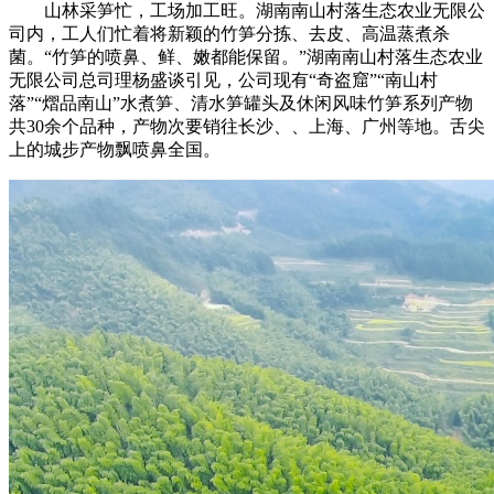
山林采笋忙，工场加工旺。湖南南山村落生态农业无限公
司内，工人们忙着将新颖的竹笋分拣、去皮、高温蒸煮杀
菌。“竹笋的喷鼻、鲜、嫩都能保留。”湖南南山村落生态农业
无限公司总司理杨盛谈引见，公司现有“奇盗窟”“南山村
落”“熠品南山”水煮笋、清水笋罐头及休闲风味竹笋系列产物
共30余个品种，产物次要销往长沙、、上海、广州等地。舌尖
上的城步产物飘喷鼻全国。