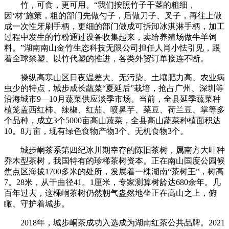
竹，可食，更可用。“我们按照竹子干茎的粗细，
因‘材’施策，粗的部门先做勺子，后做刀子、叉子，再往上做
成一次性牙刷手柄，更细的部门做成可拆卸冰淇淋手柄，加工
过程中发生的竹粉通过设备收集起来，卖给养殖场做牛羊饲
料。”湖南南山金竹生态科技无限公司担任人肖小怯引见，跟
着全球禁塑、以竹代塑的推进，各类外贸订单接连不断。
操纵高寒山区日夜温差大、无污染、土壤肥力高、农业病
虫少的特点，城步成长蔬菜“夏延后”栽培，抢占广州、深圳等
沿海城市9—10月蔬菜供应淡季市场。当前，全县延季蔬菜种
植笼盖西红柿、辣椒、红茄、喷鼻芋、菜豆、荷兰豆、掌等多
个品种，成立3个5000亩高山蔬菜，全县高山蔬菜种植面积达
10。8万亩，现有绿色食物产物3个、无机食物3个。
城步峒茶系第四纪冰川期幸存的陈旧茶树，属南方大叶种
乔木型茶树，我国特有的珍稀茶树资本。正在南山国度公园候
焦点区海拔1700多米的处所，发展着一棵湖南“茶树王”，树高
7。28米，从干曲径41。1厘米，专家测算树龄达680余年。几
百年过去，这棵峒茶树仍然朝气盎然地坐正在高山之上，俯
瞰、守护着城步。
2018年，城步峒茶成功入选成为湖南红茶公共品牌。2021