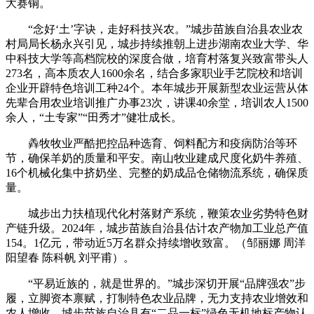
大赛铜。
“念好‘土’字诀，走好科技兴农。”城步苗族自治县农业农
村局局长杨永兴引见，城步持续推朝上进步湖南农业大学、华
中科技大学等高档院校的深度合做，培育村落复兴致富带头人
273名，高本质农人1600余名，结合多家职业手艺院校和培训
企业开辟特色培训工种24个。本年城步开展新型农业运营从体
先辈合用农业培训推广办事23次，讲课40余堂，培训农人1500
余人，“土专家”“田秀才”健壮成长。
羴牧牧业严酷把控品种选育、饲料配方和疫病防治等环
节，确保羊奶的质量和平安。南山牧业建成尺度化奶牛养殖、
16个机械化集中挤奶坐、完整的奶成品仓储物流系统，确保质
量。
城步出力扶植现代化村落财产系统，鞭策农业劣势特色财
产链升级。2024年，城步苗族自治县估计农产物加工业总产值
154。1亿元，带动近5万名群众持续增收致富。（邹丽娜 周洋
阳望春 陈科帆 刘平甫）。
“平易近族的，就是世界的。”城步深切开展“品牌强农”步
履，立脚资本禀赋，打制特色农业品牌，无力支持农业增效和
农人增收。城步苗族自治县有“二品一标”绿色无机地标产物认