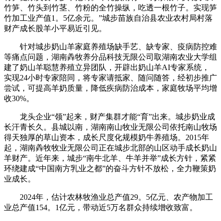
竹笋、竹头到竹茎、竹粉的全竹操纵，吃透一根竹子。实现笋
竹加工业产值1。5亿余元。”城步苗族自治县农业农村局村落
财产成长股羊小平易近引见。
针对城步奶山羊家庭养殖场缺手艺、缺专家、疫病防控难
等痛点问题，湖南羴牧养分品科技无限公司取湖南农业大学组
建了奶山羊聪慧养殖立异团队，开辟出奶山羊AI专家系统，
实现24小时专家陪同，将专家请抵家、随问随答，经初步推广
尝试，可提高羊奶质量，降低疾病防治成本，家庭牧场平均增
收30%。
龙头企业“领”起来，财产集群才能“育”出来。城步奶业成
长汗青长久。县城以南，湖南南山牧业无限公司依托南山牧场
得天独厚的草山资本，成长尺度化规模奶牛养殖场。2015年
起，湖南羴牧牧业无限公司正在城步北部的山区动手成长奶山
羊财产。近年来，城步“南牛北羊、牛羊并举”成长方针，紧紧
环绕建成“中国南方乳业之都”的奋斗方针不放松，全力鞭策奶
业成长。
2024年，估计农林牧渔业总产值29。5亿元、农产物加工
业总产值154。1亿元，带动近5万名群众持续增收致富。