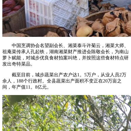
中国烹调协会名望副会长、湘菜泰斗许菊云，湘菜大师、
祖庵菜传承人孔起铁，湖南湘菜财产推进会陈敬会长，为南山
萝卜赋能，对城步优良食材拍案叫绝，并按照这些食材特点研
发出奇特菜品。
截至目前，城步蔬菜出产农户达1。5万户，从业人员2万
余人，188个行政村。全县蔬菜出产面积不变正在20万亩之
间，年产值11。8亿元。