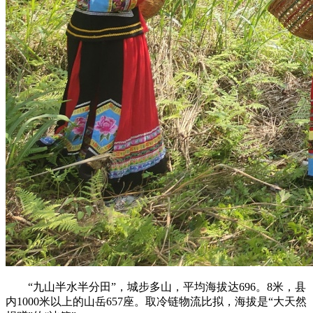
“九山半水半分田”，城步多山，平均海拔达696。8米，县
内1000米以上的山岳657座。取冷链物流比拟，海拔是“大天然