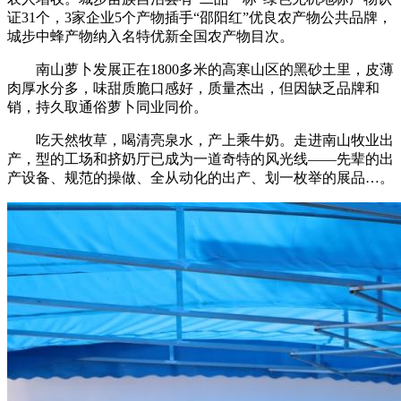
证31个，3家企业5个产物插手“邵阳红”优良农产物公共品牌，
城步中蜂产物纳入名特优新全国农产物目次。
南山萝卜发展正在1800多米的高寒山区的黑砂土里，皮薄
肉厚水分多，味甜质脆口感好，质量杰出，但因缺乏品牌和
销，持久取通俗萝卜同业同价。
吃天然牧草，喝清亮泉水，产上乘牛奶。走进南山牧业出
产，型的工场和挤奶厅已成为一道奇特的风光线——先辈的出
产设备、规范的操做、全从动化的出产、划一枚举的展品…。