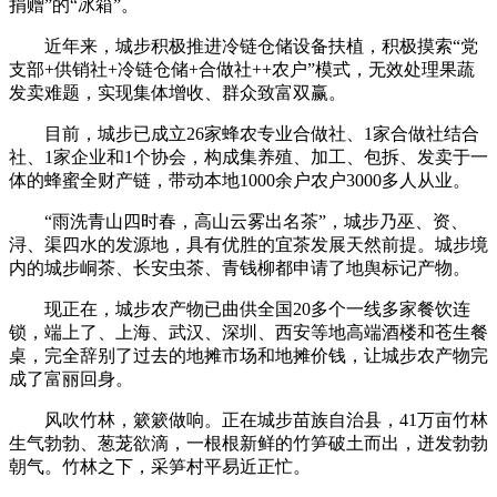
捐赠”的“冰箱”。
近年来，城步积极推进冷链仓储设备扶植，积极摸索“党
支部+供销社+冷链仓储+合做社++农户”模式，无效处理果蔬
发卖难题，实现集体增收、群众致富双赢。
目前，城步已成立26家蜂农专业合做社、1家合做社结合
社、1家企业和1个协会，构成集养殖、加工、包拆、发卖于一
体的蜂蜜全财产链，带动本地1000余户农户3000多人从业。
“雨洗青山四时春，高山云雾出名茶”，城步乃巫、资、
浔、渠四水的发源地，具有优胜的宜茶发展天然前提。城步境
内的城步峒茶、长安虫茶、青钱柳都申请了地舆标记产物。
现正在，城步农产物已曲供全国20多个一线多家餐饮连
锁，端上了、上海、武汉、深圳、西安等地高端酒楼和苍生餐
桌，完全辞别了过去的地摊市场和地摊价钱，让城步农产物完
成了富丽回身。
风吹竹林，簌簌做响。正在城步苗族自治县，41万亩竹林
生气勃勃、葱茏欲滴，一根根新鲜的竹笋破土而出，迸发勃勃
朝气。竹林之下，采笋村平易近正忙。