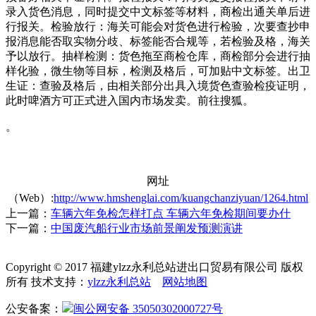
录入货色消息，同时提交中文标签等材料，商检出通关单后进
行报关。检验放行：海关可能会对货色进行检验，次要查抄申
报消息能否取实物分歧、标签能否合规等，若检验及格，海关
予以放行。抽样检测：货色拖至商检仓库，商检部分会进行抽
样化验，微生物等目标，检测及格后，可加贴中文标签。出卫
生证：查验及格后，由相关部分出具入境货色查验检疫证明，
此时啤酒方可正式进入国内市场发卖。前往搜狐。
。
网址
（Web）:
http://www.hmshenglai.com/kuangchanziyuan/1264.html
上一篇：
车辆六年免检怎样打点 车辆六年免检期间要办什
下一篇：
中国废汽船行业市场前景阐发预测演讲
Copyright © 2017 福建ylzz永利总站进出口贸易有限公司 版权
所有 技术支持：
ylzz永利总站
网站地图
公安备案：
闽公网安备 35050302000727号