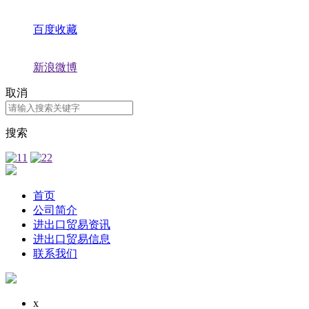
百度收藏
新浪微博
取消
搜索
首页
公司简介
进出口贸易资讯
进出口贸易信息
联系我们
x