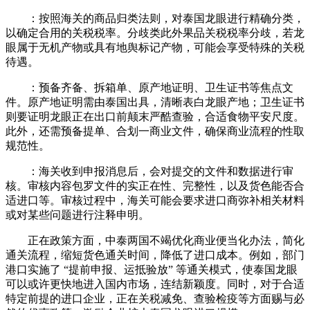
：按照海关的商品归类法则，对泰国龙眼进行精确分类，
以确定合用的关税税率。分歧类此外果品关税税率分歧，若龙
眼属于无机产物或具有地舆标记产物，可能会享受特殊的关税
待遇。
：预备齐备、拆箱单、原产地证明、卫生证书等焦点文
件。原产地证明需由泰国出具，清晰表白龙眼产地；卫生证书
则要证明龙眼正在出口前颠末严酷查验，合适食物平安尺度。
此外，还需预备提单、合划一商业文件，确保商业流程的性取
规范性。
：海关收到申报消息后，会对提交的文件和数据进行审
核。审核内容包罗文件的实正在性、完整性，以及货色能否合
适进口等。审核过程中，海关可能会要求进口商弥补相关材料
或对某些问题进行注释申明。
正在政策方面，中泰两国不竭优化商业便当化办法，简化
通关流程，缩短货色通关时间，降低了进口成本。例如，部门
港口实施了 “提前申报、运抵验放” 等通关模式，使泰国龙眼
可以或许更快地进入国内市场，连结新颖度。同时，对于合适
特定前提的进口企业，正在关税减免、查验检疫等方面赐与必