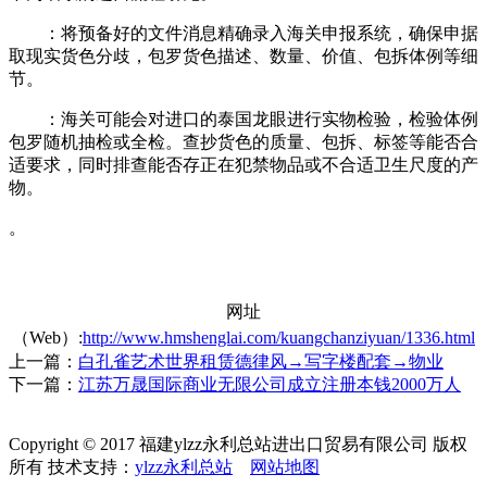
：将预备好的文件消息精确录入海关申报系统，确保申据
取现实货色分歧，包罗货色描述、数量、价值、包拆体例等细
节。
：海关可能会对进口的泰国龙眼进行实物检验，检验体例
包罗随机抽检或全检。查抄货色的质量、包拆、标签等能否合
适要求，同时排查能否存正在犯禁物品或不合适卫生尺度的产
物。
。
网址
（Web）:
http://www.hmshenglai.com/kuangchanziyuan/1336.html
上一篇：
白孔雀艺术世界租赁德律风→写字楼配套→物业
下一篇：
江苏万晟国际商业无限公司成立注册本钱2000万人
Copyright © 2017 福建ylzz永利总站进出口贸易有限公司 版权
所有 技术支持：
ylzz永利总站
网站地图