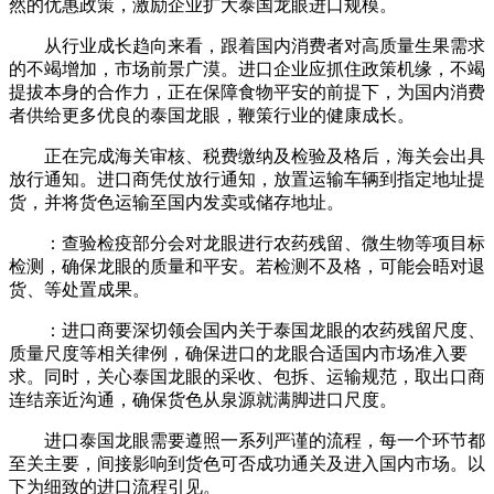
然的优惠政策，激励企业扩大泰国龙眼进口规模。
从行业成长趋向来看，跟着国内消费者对高质量生果需求
的不竭增加，市场前景广漠。进口企业应抓住政策机缘，不竭
提拔本身的合作力，正在保障食物平安的前提下，为国内消费
者供给更多优良的泰国龙眼，鞭策行业的健康成长。
正在完成海关审核、税费缴纳及检验及格后，海关会出具
放行通知。进口商凭仗放行通知，放置运输车辆到指定地址提
货，并将货色运输至国内发卖或储存地址。
：查验检疫部分会对龙眼进行农药残留、微生物等项目标
检测，确保龙眼的质量和平安。若检测不及格，可能会晤对退
货、等处置成果。
：进口商要深切领会国内关于泰国龙眼的农药残留尺度、
质量尺度等相关律例，确保进口的龙眼合适国内市场准入要
求。同时，关心泰国龙眼的采收、包拆、运输规范，取出口商
连结亲近沟通，确保货色从泉源就满脚进口尺度。
进口泰国龙眼需要遵照一系列严谨的流程，每一个环节都
至关主要，间接影响到货色可否成功通关及进入国内市场。以
下为细致的进口流程引见。