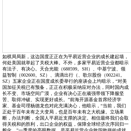
如棋局局新，这边国度正正在为平易近营企业的成长建起墙，
何处美国就举起了关税大棒。不外，多家平易近营企业都暗示
有法子、有决心。天合光能（688599。SH）、中基宁波、领
益智制（002600。SZ）、滴滴出行（、歌尔股份（002241。
SZ）五家企业正在国度成长委举行的座谈会上均暗示，“对美
国加征关税已有预备，正正在积极采纳应对办法，同时国内成
长不变、市场空间广漠，企业有决心正在顽强带领下降服坚
苦、取得冲破、实现更好成长。”前海开源基金首席经济学
家、基金司理杨德龙也对此充满决心，他暗示，“当前，我们
正处于百年未有之大变局，也是百年未有之大机缘。立场果
断，办法判断，全国人平易近支撑的决定。相信最终我们会取
得关税和的胜利，出口企业的权益，保障全球经济次序回归一
般化。”一季度的亮眼数据，是平易近营企业敢闯敢拼的成就