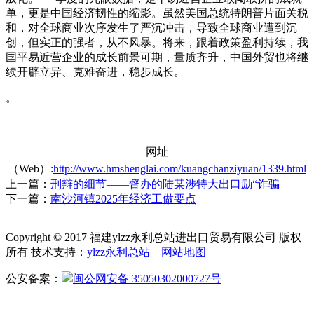
单，更是中国经济韧性的缩影。虽然美国总统特朗普片面关税
和，对全球商业次序发生了严沉冲击，导致全球商业遭到沉
创，但实正的强者，从不风暴。将来，跟着政策盈利持续，我
国平易近营企业的成长前景可期，量质齐升，中国外贸也将继
续开辟立异、克难奋进，稳步成长。
。
网址
（Web）:
http://www.hmshenglai.com/kuangchanziyuan/1339.html
上一篇：
刑辩的细节——督办的陆某涉特大出口励“诈骗
下一篇：
南沙河镇2025年经济工做要点
Copyright © 2017 福建ylzz永利总站进出口贸易有限公司 版权
所有 技术支持：
ylzz永利总站
网站地图
公安备案：
闽公网安备 35050302000727号