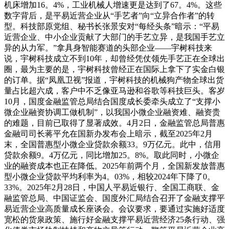
机床增加16。4%，工业机械人增速更是达到了67。4%。这些
数字背后，是平易近营企业从“手艺者”向“立异合作者”的转
型。科技部原党组、秘书长张景安对“每经头条”暗示：“平易
近营企业、中小企业贡献了大部门的手艺立异，是我国手艺立
异的从力军。”拿具身智能赛道的头部企业——宇树科技来
说，宇树科技成立不到10年，却曾经凭仗领先手艺正在全球出
圈，最为主要的是，宇树科技曾经正在国际上拿下了实金白银
的订单。据“凤凰卫视”报道，宇树科技的机械狗产物全球出货
量占比超六成，客户中不乏像亚马逊和谷歌等科技巨头。客岁
10月，国度金融监管总局结合国度成长委牵头成立了“支撑小
微企业融资协调工做机制”，以我国小微企业融资难、融资贵
的难题，目前已取得了显著成效。4月2日，金融监管总局普惠
金融司司长蒋平允在国新办发布会上暗示，截至2025年2月
末，全国普惠型小微企业贷款余额33。9万亿元。此中，信用
贷款余额9。4万亿元，同比增加25。8%。取此同时，小微企
业的融资成本也正在降低。2025年前两个月，全国新发放普惠
型小微企业贷款平均利率为4。03%，相较2024年下降了0。
33%。2025年2月28日，中国人平易近银行、全国工商联、金
融监管总局、中国证监会、国度外汇局结合召开了金融支撑平
易近营企业高质量成长座谈会。会议要求，要通过实施好适度
宽松的货泉政策、施行好金融支撑平易近营经济25条行动、强