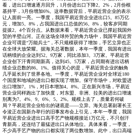
看，进出口增速逐月回升，1月份进出口下降2。2%，2月份根
基持平，3月份增加6%。这串数据背后，平易近营企业的表示
让人面前一亮。一季度，我国平易近营企业进出口5。85万亿
元，增加5。8%，占我国进出口总值的56。8%，较客岁同期
提拔2。4个百分点。从数据来看，平易近营企业已撑起我国外
贸的半壁山河。正在这场全球外贸的角力场中，我国平易近营
企业可谓是“万能兵士”，不只规模获得了增加，手艺立异也正
在全球大放荣耀。据海关总署数据，本年一季度，我国有进出
话柄绩的企业达到52。9万家，同比添加3。3万家。平易近营
企业创下汗青同期新高，达到45。5万家，占同期有进出话柄
绩企业总数的86。1%。值得关心的是，平易近营企业的触角
几乎延长到了世界各地。一季度，平易近营企业对全球近180
个国度和地域的进出口都实现了增加。保守市场中，对欧盟进
出口增加7。1%，对日本增加4。8%。正在新兴市场，平易近
营企业同样跑出了加快度，对东盟、非洲、拉美的进出口增速
别离为7。4%、9。6%、5。2%。规模上去了，质量若何破
局？平易近营企业给出的谜底是——立异。海关总署副署长王
令浚正在国新办举行的旧事发布会上引见，本年一季度，我国
平易近营企业进出口高手艺产物规模接近1万亿元，不只创汗
青新高，还连结了最猛进出口从体地位。具体来看，一季度，
不少高手艺产物的出口都实现了两位数增加。此中，出口高端