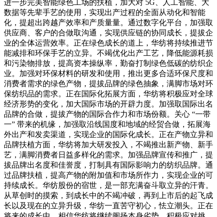
进一步完美智能绿色工场的扶植，加大对 5G、人工智能、大
数据等先辈手艺的使用，实现出产过程的全面从动化和智能
化，提超出跨越产效率和产质量量。通过数字化平台，加强取
供应商、客户的合做取沟通，实现供应链的协同成长，提拔企
业的全体运营效率。正在绿色成长的道上，华纺将持续推进节
能减排和环保手艺的立异。不竭优化出产工艺，降低能源耗损
和污染物排放，提高资本操纵率，勤奋打制绿色低碳的纺织企
业。加强对环保材料的研发和使用，推出更多合适环保尺度和
消费者需求的绿色产物，提拔品牌的绿色抽象，满脚市场对环
保纺织品的需求。正在国际化拓展方面，华纺将积极应对全球
经济形势的变化，加大国际市场的开辟力度。加强取国际出名
品牌的合做，提拔产物的国际合作力和市场份额。关心 “一带
一” 带来的机缘，加强取沿线国度和地域的经贸合做，拓展海
外出产和发卖渠道，实现企业的国际化成长。正在产物立异和
品牌扶植方面，华纺将加大研发投入，不竭推出新产物、新手
艺，满脚消费者日益多样化的需求。加强品牌宣传和推广，提
拔品牌出名度和佳誉度，打制具有国际影响力的纺织品牌。通
过品牌扶植，提高产物的附加值和市场所作力，实现企业的可
持续成长。华纺股份的宿世，是一部充满奋斗取立异的汗青。
从草创时的摸索，到成长中的不竭冲破，再到上市后的起飞成
长以及现在的立异升级，华纺一直苦守初心，怯立潮头。正在
将来的成长中，相信华纺将继续阐扬本身劣势，积极应对挑