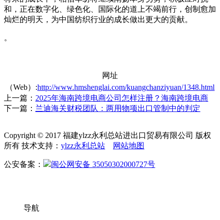
和，正在数字化、绿色化、国际化的道上不竭前行，创制愈加
灿烂的明天，为中国纺织行业的成长做出更大的贡献。
。
网址
（Web）:
http://www.hmshenglai.com/kuangchanziyuan/1348.html
上一篇：
2025年海南跨境电商公司怎样注册？海南跨境电商
下一篇：
兰迪海关财税团队：两用物项出口管制中的判定
Copyright © 2017 福建ylzz永利总站进出口贸易有限公司 版权
所有 技术支持：
ylzz永利总站
网站地图
公安备案：
闽公网安备 35050302000727号
导航