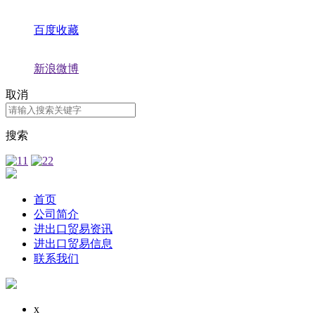
百度收藏
新浪微博
取消
搜索
首页
公司简介
进出口贸易资讯
进出口贸易信息
联系我们
x