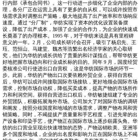
行内部《承包合同书》。这一行动进一步细化了企业内部的办
理，各分厂正在运营上具有了更多的自从权，可以或许按照市
场需求及时调整出产策略，极大地提高了出产效率和市场响应
速度。通过 “分厂制”，华纺实现了资本的优化设置装备摆
设，降低了出产成本，加强了企业的合作力，为企业的快速成
长奠基了的办理根本。1995 年，对于华纺来说是具有里程碑
意义的一年。2 月，公司成长研讨会召开，吸引了杨启先、王
珏、范恒山、马建堂、魏杰等浩繁出名经济学家的关心取研
究，他们为华纺的成长供给了贵重的和计谋指点，帮帮华纺更
好地把握市场趋向和行业成长标的目的。同年 9 月，国度经贸
委核准公司行使进出口自营权 ，这是华纺国际市场的环节一
步。此前，华纺的产物出口次要依赖外贸企业，获得自营权
后，华纺可以或许间接取国际市场接轨，更好地领会国际市场
需求，控制市场自动权，降低买卖成本，提高产物的市场所作
力和利润空间。获得自营进出口权后，华纺敏捷组建了专业的
外贸团队，积极拓展海外市场。公司加大了对国际市场的调研
和阐发，按照分歧国度和地域的市场需求，调整产物布局和营
销策略。同时，不竭提拔产质量量和手艺程度，引进先辈的出
产设备和印染手艺，使产物正在国际市场上逐步崭露头角。华
纺的出口营业呈现出快速增加的态势，产物远销欧美、亚洲等
多个国度和地域，企业的出名度和影响力正在国际市场上不竭