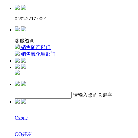
0595-2217 0091
客服咨询
销售矿产部门
销售氧化铝部门
请输入您的关键字
Qzone
QQ好友