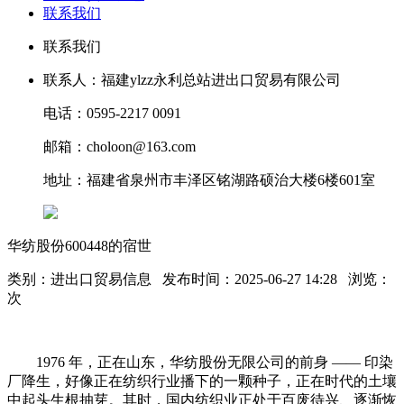
联系我们
联系我们
联系人：福建ylzz永利总站进出口贸易有限公司
电话：0595-2217 0091
邮箱：choloon@163.com
地址：福建省泉州市丰泽区铭湖路硕治大楼6楼601室
华纺股份600448的宿世
类别：进出口贸易信息 发布时间：2025-06-27 14:28 浏览：
次
1976 年，正在山东，华纺股份无限公司的前身 —— 印染
厂降生，好像正在纺织行业播下的一颗种子，正在时代的土壤
中起头生根抽芽。其时，国内纺织业正处于百废待兴、逐渐恢