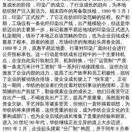
复成长的阶段 ，印染厂的成立，了行业成长的趋向，为本地
纺织财产注入新活力。颠末四年的筹备取扶植，1980 年 5 月 1
日，印染厂正式投产，了它正在纺织印染范畴的征程。投产初
期，工场仅有一条化纤印染出产线，出产规模较小，但这是华
纺迈出的主要第一步，标记着惠平易近地域的印染业正式进入
轧染期间，填补了本地正在该范畴的空白，也为企业后续成长
奠基了根本。跟着的推进，市场经济的海潮起头席卷全国。
1988 年 2 月，原惠平易近地委、行署对印染厂面向社会进行
公开投标承包。这一行动是华纺成长过程中的一个主要转机
点，企业自此实行轨制立异、机制转换，“分厂运营制”“产质
量一条龙万米计件工资制” 等一系列行动接踵推出。这些办法
激发了企业内部的活力，提高了出产效率和员工积极性，扭转
了企业的被动场合排场，使企业成长驶上了 “快车道” 。正在
这一期间，华纺的创业者们凭仗着对纺织事业的热情和，正在
简陋的出产前提下，勤奋摸索企业的成长之。他们日夜苦守正
在出产一线，不竭改良出产工艺，提高产质量量。虽然面对着
资金欠缺、手艺掉队等诸多坚苦，但他们一直怀揣着胡想，为
华纺的将来拼搏着，这些贵重的创业，成为华纺企业文化的主
要构成部门，也为企业后续的成长堆集了贵重的经验和财富。
进入 20 世纪 90 年代，华纺继续正在立异的道上大步迈进。
1991 年 2 月，企业起头摸索 “分厂制” 构思 ，并于同年 8 月奉