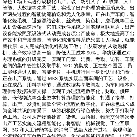
绿色工场正式进行规模化出产。该工场引入了 5G 收集、人工
智能、大数据等先辈手艺，实现了出产办理的全面消息化、出
产两头过程的智能物流输送和无人化质量。正在出产车间，智
能化烧毛机、退煮漂结合机、丝光机、染色机、磨毛机等工艺
从机设备高速运转，它们取软件系统之间实现互联互通，出产
设备能按照预设法式从动完成各项出产使命，极大地提高了出
产效率和产质量量。智能化精准投料系统只需 1 人操做，就能
替代原 50 人完成的染化料配送工做；自从研发的从动贴标
机，出产效率提高一倍，降低人工成本 90% 。华纺还通过对
办理系统的升级完美，实现了门禁、消费、考勤、访客、车辆
道闸的集中管控以及取手机 NFC 的集成，正在整个园区，员
工能够通过人脸、智能卡片、手机进行同一身份认证和消费，
正在出产系统，通过 MES 系统实现全面车间的工艺、设备、
正在成品、用料等环节，通过数据共享取阐发，为车间根本办
理供给数据决策支撑，实现了办理流程数字化，财政、供应
链、仓储物流等企业资本打算办理的智能化，打通了接单、打
算、出产、发货到回款全营业流程的数字化。正在绿色成长成
为全球共识的布景下，华纺积极践行绿色成长，努力于打制绿
色工场。公司从产物前处置、染色、后拾掇、物流交付等次要
出产工艺实施支流程智能化，将智能、机械视觉、工业互联
网、5G 和人工智能等新的消息手艺融入出产过程，实现印染
全流程的工艺参数正在线管控、化学品智能精准配送、出产打