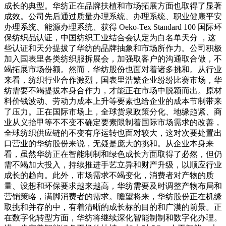
成长的典型。华纺正在品牌扶植和市场拓展方面也取得了显著
成效。公司先后通过质量办理系统、办理系统、职业健康平安
办理系统、能源办理系统、获得 Oeko-Tex Standard 100 国际环
保纺织品认证，中国纺织工业结合会认定为白名单天分 ，这
些认证和天分提拔了华纺的品牌抽象和市场所作力。公司积极
加入国表里各类纺织服拆展会，加强取客户的沟通取合做，不
竭拓展市场份额。然而，华纺股份也面对着诸多挑和。从行业
来看，纺织行业合作激烈，国表里浩繁企业纷纷比赛市场，华
纺需要不竭提拔本身合作力，才能正在市场中脱颖而出。原材
料价钱波动、劳动力成本上升等要素也给企业的成本节制带来
了压力。正在国际市场上，全球货泉政策分化、地缘趋紧、商
业从义抬甲等不不变不确定要素限制着国际市场需求的改善，
全球纺织供应链的不变有序运转也面对较大，这对次要处置出
口营业的华纺股份来说，无疑是庞大的挑和。从企业本身来
看，虽然华纺正在智能制制和绿色成长方面取得了必然，但仍
需不竭加大投入，持续推进手艺立异和财产升级，以顺应行业
成长的趋向。此外，市场需求不竭变化，消费者对产物的质
量、设想和环保要求越来越高，华纺需要及时调整产物布局和
营销策略，满脚消费者的需求。瞻望将来，华纺股份正在机缘
取挑和并存的中，有着清晰的成长标的目的和广漠的前景。正
在数字化转型方面，华纺将继续深化智能制制和数字化办理。