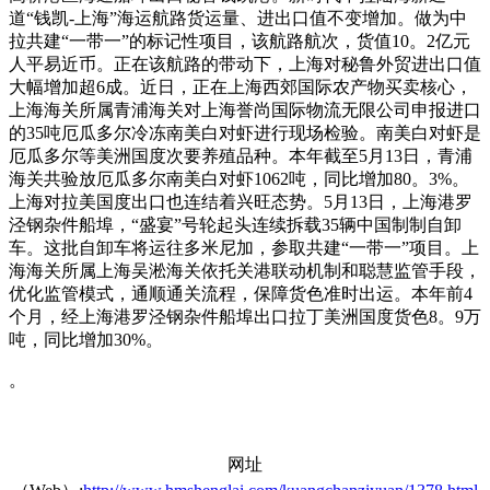
道“钱凯-上海”海运航路货运量、进出口值不变增加。做为中
拉共建“一带一”的标记性项目，该航路航次，货值10。2亿元
人平易近币。正在该航路的带动下，上海对秘鲁外贸进出口值
大幅增加超6成。近日，正在上海西郊国际农产物买卖核心，
上海海关所属青浦海关对上海誉尚国际物流无限公司申报进口
的35吨厄瓜多尔冷冻南美白对虾进行现场检验。南美白对虾是
厄瓜多尔等美洲国度次要养殖品种。本年截至5月13日，青浦
海关共验放厄瓜多尔南美白对虾1062吨，同比增加80。3%。
上海对拉美国度出口也连结着兴旺态势。5月13日，上海港罗
泾钢杂件船埠，“盛宴”号轮起头连续拆载35辆中国制制自卸
车。这批自卸车将运往多米尼加，参取共建“一带一”项目。上
海海关所属上海吴淞海关依托关港联动机制和聪慧监管手段，
优化监管模式，通顺通关流程，保障货色准时出运。本年前4
个月，经上海港罗泾钢杂件船埠出口拉丁美洲国度货色8。9万
吨，同比增加30%。
。
网址