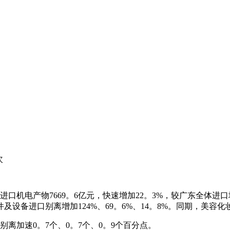
次
电产物7669。6亿元，快速增加22。3%，较广东全体进口增
备进口别离增加124%、69。6%、14。8%。同期，美容化妆
加速0。7个、0。7个、0。9个百分点。