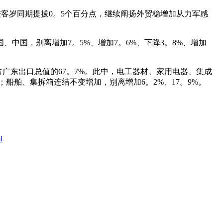
较客岁同期提拔0。5个百分点，继续阐扬外贸稳增加从力军感
国，别离增加7。5%、增加7。6%、下降3。8%、增加
广东出口总值的67。7%。此中，电工器材、家用电器、集成
4%；船舶、集拆箱连结不变增加，别离增加6。2%、17。9%。
l