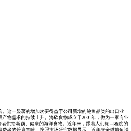
倍。这一显著的增加次要得益于公司新增的鲍鱼品类的出口业
产物需求的持续上升。海欣食物成立于2001年，做为一家专业
费者供给新颖、健康的海洋食物。近年来，跟着人们糊口程度的
消费者的普遍青睐。按照市场研究数据显示，近年来全球鲍鱼消