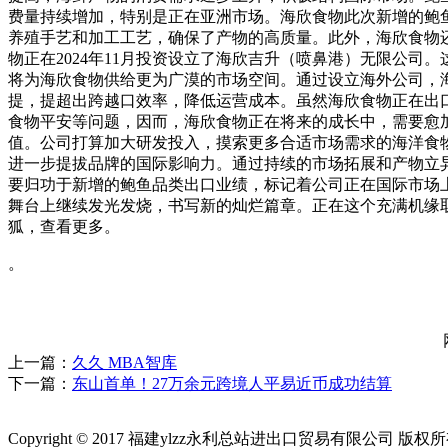
费量持续增加，特别是正在亚洲市场。海欣食物此次新增的鲍
养殖手艺和加工工艺，确保了产物的高质量。此外，海欣食物
物正在2024年11月投资设立了海欣吉升（喷鼻港）无限公
将为海欣食物供给更为广漠的市场空间。通过设立海外公司，
提，提超出跨越口效率，降低运营成本。虽然海欣食物正在出
食物平安等问题，因而，海欣食物正在将来的成长中，需要愈
值。公司打算加大研发投入，摸索更多合适市场需求的海洋食
进一步提拔品牌的国际影响力。通过持续的市场拓展和产物立异
要归功于新增的鲍鱼品类出口业绩，标记着公司正在国际市场
舞台上继续发光发烧，书写新的灿烂篇章。正在这个充满机缘
狐，查看更多。
。
上一篇：
久久 MBA智库
下一篇：
东山首单！27万余元跨境人平易近币成功结算
Copyright © 2017 福建ylzz永利总站进出口贸易有限公司 版