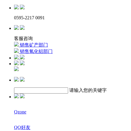
0595-2217 0091
客服咨询
销售矿产部门
销售氧化铝部门
请输入您的关键字
Qzone
QQ好友