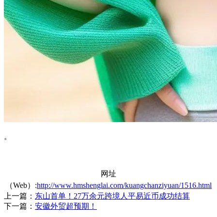
。
网址
（Web）:
http://www.hmshenglai.com/kuangchanziyuan/1516.html
上一篇：
东山首单！27万余元跨境人平易近币成功结算
下一篇：
安徽外贸超预期！