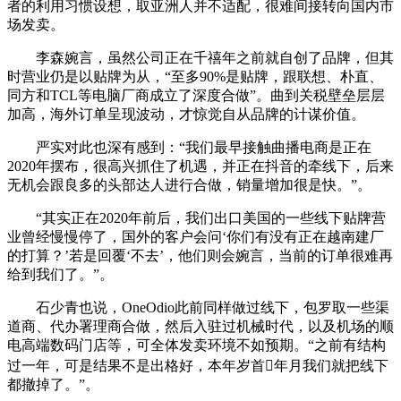
者的利用习惯设想，取亚洲人并不适配，很难间接转向国内市
场发卖。
李森婉言，虽然公司正在千禧年之前就自创了品牌，但其
时营业仍是以贴牌为从，“至多90%是贴牌，跟联想、朴直、
同方和TCL等电脑厂商成立了深度合做”。曲到关税壁垒层层
加高，海外订单呈现波动，才惊觉自从品牌的计谋价值。
严实对此也深有感到：“我们最早接触曲播电商是正在
2020年摆布，很高兴抓住了机遇，并正在抖音的牵线下，后来
无机会跟良多的头部达人进行合做，销量增加很是快。”。
“其实正在2020年前后，我们出口美国的一些线下贴牌营
业曾经慢慢停了，国外的客户会问‘你们有没有正在越南建厂
的打算？’若是回覆‘不去’，他们则会婉言，当前的订单很难再
给到我们了。”。
石少青也说，OneOdio此前同样做过线下，包罗取一些渠
道商、代办署理商合做，然后入驻过机械时代，以及机场的顺
电高端数码门店等，可全体发卖环境不如预期。“之前有结构
过一年，可是结果不是出格好，本年岁首年月我们就把线下
都撤掉了。”。