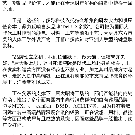
艺、塑制品牌价值，才能正在全球财产沉构的海潮中博得一席
之地。
于是，这些年，多彩科技依托持久堆集的研发实力和供应
链资本，鼎力反哺自从品牌“DeLUX多彩”。公司把为国际大
牌代工时控制的颜色、材料、工艺等前沿手艺，为更具东方审
美的人体工学外设产物，开辟出多款针对亚洲人手型的键盘取
鼠标。
“品牌创立之初，我们也铺线下、做天猫，但结果并欠
好。”唐大昭反思，这可能取鸿际是以代工场起身的相关，正
在发卖和运营方面没有经验也不敷专业。加之其时品牌方才起
步，走的又是中高端线，正在没有脚够资本支持品牌教育的环
境下，消费者难以成立。
正在父亲的支撑下，唐大昭将工场的一部门产能转向内销
市场，推出了多个面向国内中高端消费群体的自有鞋履品牌，
包罗MUX、a。tesmilan、DSSD、AOLIJIN等。因为具有着取
国际出名中高端品牌深度合做的经验，正在设想、用料、品控
等方面已构成严苛且成熟的系统，因而这些品牌一经推出，便
广受好评。