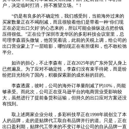
户，决定临时打消，持不雅望立场。”！
“仍是有良多的不确定性，我们感受到，当前海外过来的
买家数量正在不竭削减，而且很较着他们是带着一种‘你们现
正在必定出口欠好’的心态来的，所以可能会操纵这点把价钱
压得很低。”正在位于深圳市龙华区的多彩科技会议室里，总
司理李森眉头微皱，他苦笑着说，此前的关税上调，给公司的
出口营业蒙上了一层暗影，哪怕现正在有所缓和，也不敢松弛
半分。
如许的担心，不止李森有，正在2025年的广东外贸人身上
已然遍及。为了应对不确定性，李森们没有束手待毙，而是纷
纷把目光转向了国内，积极探索新的成长标的目的。
李森透露，彼时，公司的海外订单量削减了约10%，尚能
够承受。而此次，公司正在亚马逊平台的电商营业受影响较
大，虽然进行了提前备货和运输，但持久的出口应对方案还没
有找到。
取上述两家企业分歧，多彩科技早正在1998年就创立了本
人的品牌，走的是贴牌代工取自有品牌并行的道。只是，正在
出口盈利期，贴牌代工带来的不变订单让公司的自从品牌一直