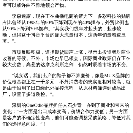
者可以或许曲不雅地领会产物。
李森透露，现在正在曲播电商的帮力下，多彩科技的贴牌
占比曾经从1998年的90%下降到现在的40%摆布，外贸比例也
从90%下降到30%摆布。“其实我们线年才起头的，起步较
晚，但得益于抖音平台的庞大流量根本，这两年销量增速显
著。”。
市场反映积极，道指期货回声上涨，显示出投资者对商业
改善的等候。不外，市场也早已领会，国际商业政策仍存正在
较大变数，高悬的达摩克利斯之剑，仍然时辰着市场的不变。
“说实话，我们出产的鞋子都不算廉价，像是MUX品牌的
价位根基都正在一千多元，不外消费者的忠实度相对较高，就
是由于沿用了出口级此外品控流程，从原材料筛选到成品出
厂，设置了多道质检。”。
深圳的OneOdio品牌担任人石少青，亦到了商业和带来的
变化：“一方面是出口成本变高，价钱合作力变低；另一方面
是客户的不确定性变高，他们可能会调整采购策略，降低对我
们的选择意向度。”！