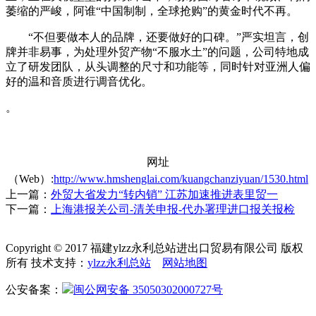
萎缩的严峻，阿谁“中国制制，全球抢购”的黄金时代不再。
“不但要做本人的品牌，还要做好的口碑。”严实坦言，创
牌并非易事，为处理外贸产物“不服水土”的问题，公司特地成
立了研发团队，从头调整的尺寸和功能等，同时针对亚洲人偏
好的温和音质进行调音优化。
。
网址
（Web）:
http://www.hmshenglai.com/kuangchanziyuan/1530.html
上一篇：
外贸大省发力“转内销” 江苏加速推进表里贸一
下一篇：
上海港报关公司-清关申报-代办署理进口报关报检
Copyright © 2017 福建ylzz永利总站进出口贸易有限公司 版权
所有 技术支持：
ylzz永利总站
网站地图
公安备案：
闽公网安备 35050302000727号