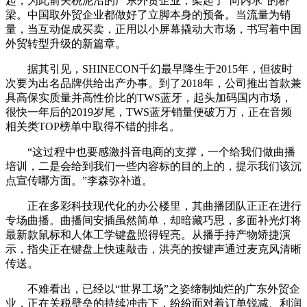
起，为此前关税泥沼的广东外贸企业，架起了“向内求”的桥
梁。中国取外贸企业都做好了立脚本身的预备。当流量为销
量，当互动促成买卖，正用以小屏幕撬动大市场，书写着中国
外贸转型升级的新篇章。
据其引见，SHINECON千幻最早降生于2015年，但彼时
次要为出名品牌供给出产办事。到了2018年，公司推出首款兼
具高保实质量并高性价比的TWS蓝牙，起头加码国内市场，
很快一年后的2019岁尾，TWS蓝牙销量便破万万，正在音频
相关类TOP榜单中取得不错的排名。
“这过程中也要感激抖音电商的支撑，一个给我们做曲播
培训，二是会给到我们一些内容标的目的上的，提示我们该沉
点宣传哪方面。”李森弥补道。
正在多彩科技现代化的办公楼里，其曲播团队正正在进行
专场曲播。曲播间安插虽然简单，却暗藏巧思，多面补光灯将
最新款鼠标和人体工学键盘照得锃亮。从播手持产物矫捷演
示，指尖正在键盘上快速敲击，洪亮的按键声通过麦克风清晰
传送。
不难看出，已经以“世界工场”之姿缔制灿烂的广东外贸企
业，正在关税壁垒的持续冲击下，纷纷面对着订单锐减、利润