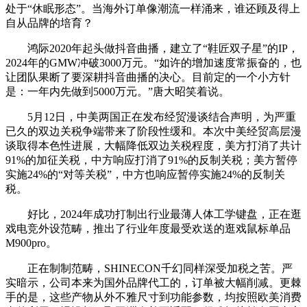
处于“休眠形态”。当海外订单像潮流一样涌来，谁还顾及得上
自从品牌的培育？
鸿际2020年起头做抖音曲播，建立了“鞋匠双子星”的IP，
2024年的GMW冲破3000万元。“如许的增加速度常振奋的，也
让团队果断了要深耕抖音曲播的决心。目前定的一个小方针
是：一年内先做到5000万元。”唐大昭笑着说。
5月12日，中美两国正在发布经贸漫谈结合声明，为严重
已久的双边关税争端带来了阶段性缓和。本次中美经贸高层漫
谈取得本色性进展，大幅降低双边关税程度，美方打消了共计
91%的加征关税，中方响应打消了91%的反制关税；美方暂停
实施24%的“对等关税”，中方也响应暂停实施24%的反制关
税。
好比，2024年成功打制出行业最薄人体工学键盘，正在逛
戏电竞外设范畴，推出了行业年度最受欢送的逛戏鼠标单品
M900pro。
正在制制范畴，SHINECON千幻同样深受加税之苦。严
实暗示，公司本来为国外品牌代工的，订单被大幅削减。更棘
手的是，这些产物从外不雅尺寸到功能参数，均按照欧美消费