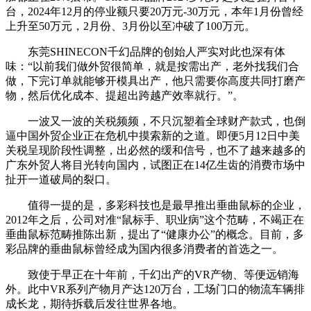
台，2024年12月的停业额只要20万元-30万元，本年1月份曾经
上升至50万元，2月份、3月份以至冲破了100万元。
东莞SHINECON千幻品牌的创始人严实对此也深有体
味：“以前我们做外贸很简单，就是按需出产，老外找我们合
做，下完订单就能够开模具出产，他只需要你高度共同打磨产
物，然后优化成本、提超出跨越产效率就行。”。
一波又一波的关税频频，不只沉塑着全球财产款式，也倒
逼中国外贸企业正在危机中摸索新的之道。即便5月12日中美
关税呈现阶段性调整，出必然的缓和信号，也不了越来越多的
广东外贸人将目光转向国内，试图正在14亿生齿的消费市场中
扯开一道破局的裂口。
值得一提的是，多彩科技也是最早推出垂曲鼠标的企业，
2012年之后，公司对准“鼠标手、职业病”这个范畴，不竭正在
垂曲鼠标范畴推陈出新，提出了“健康办公”的概念。目前，多
彩品牌的垂曲鼠标曾经成为国内很多消费者的首选之一。
致使于早正在十年前，千幻出产的VR产物、等便远销海
外。此中VR系列产物月产达120万台，工场门口的物流车辆排
成长龙，期待拆载后发往世界各地。