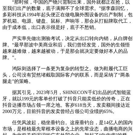
“那时候，中国的产物只需制出来，国外就都正在抢，以
至我们出产的数量，底子满脚不了全球需求。”据李森回忆，
多彩科技从1994年起头便正在做电脑外围设备的出产制制，包
罗机箱、电源、键盘、鼠标、声响等，那会从打贴牌取代工，
由于成本低，出口表示很是好，底子不愁销。
严实率先做出测验考试，决定从出口转向内销，从白牌创
牌。“最早那波中美商业和后，我们曾经发觉，国外的生领悟
越来越难做，越来越被动，于是那会就决定要做好本人的品
牌。”。
鸿际则选择了一条更为复杂的转型之。做为鞋履代工巨
头，公司没有贸然堵截取国际客户的联系，而是采纳了“两条
腿走”的策略。
据其引见，2023年5月，SHINECON千幻出品的式智能蓝
牙，就以199元的客单价打破了抖音只能卖低价的传奇，正在
抖音达播市场占领一席之地。客岁618当天，发卖额间接达近
2000万元，目前抖音的发卖曾经占领公司业绩的65%。
任凭风波起，稳坐垂钓台。这座垂钓台，是14亿人的国内
市场，是根植最先辈根本设备之上的先辈业态，曲播电商的兴