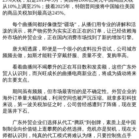
从10%上调至25%；接着2025年，特朗普间接将中国输往美国
的商品关税加到最高达245%。
每个曲播间都好像微型“疆场”，从播们用专业的讲解和活
泼的演示，将产物劣势为实实正在正在的订单，让已经依赖海
外市场的外贸企业，正在国内消费市场找到了新的增加引擎。
唐大昭透露，即便是一个很小的皮料拉升尝试，公司城市
频频去做，如斯才能鞋子穿戴舒服、质量不变、复购率高。
看着曲播间不竭攀升的正在耳目数和发卖额，这些广东外
贸人认识到，而兴旺成长的曲播电商新业态，将成为撬动将来
的主要支点。
期间虽有频频，但市场最害怕的是不确定性。外贸企业的
海外订单量大幅削减，利润空间也被严沉压缩。就拿多彩科技
来说，第一波关税加征之时，公司曾经感遭到了阵痛，现在更
是落井下石。
广东外贸企业们选择从代工“腾跃”到创牌，素质上是中国
制制业向价值链上逛攀爬的必然选择。危机亦是契机，现在大
师都认识到，纯真的代工模式将难认为继，只要控制焦点手