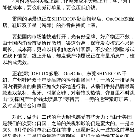
4月份起头的关税上调，让鸿际成本大幅上升，客户为了
降低成本，要么削减订单量，要么压低价钱。
雷同的场景也正在SHINECON影音旗舰店、OneOdio旗舰
店、鞋匠双子星（鸿际）的抖音曲播间上演。
要想国内市场能快速打开，光有好品牌、好产物还不敷，
由于国内消费市场所作激烈、渠道分离，保守发卖模式不只周
期长、成本高，更难以精准触达方针客群。不少企业测验考试
过线下铺货、线上开店，却发觉产物覆没正在海量消息中，难
以构成无效。
正在深圳DELUX多彩、OneOdio、东莞SHINECON千
幻、广州鞋匠双子星等品牌的抖音曲播间里，一场又一排场向
国内消费者的曲播正如火如荼地进行着。从播们手持品牌最新
款逛戏鼠标、蓝牙、时髦女鞋，对着镜头热情。弹幕里不时跳
出“支撑国产”“价钱太喷鼻了”等留言，一旁的运营紧盯屏幕，
及时监测后台订单量。
对此，做为厂二代的唐大昭也感受有些无力：“由于美国
是我们的次要出口国，之前的关税和影响仍是蛮大的。一是本
来5、6月份的订单都正在往前排，但愿赶鄙人一波加税前早出
货早发出；二是订单量确实有削减，部门之前曾经下单的客