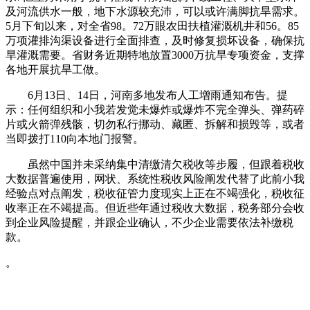
及河流供水一般，地下水源较充沛，可以或许满脚抗旱需求。
5月下旬以来，对全省98。72万眼农田扶植灌溉机井和56。85
万项灌排沟渠设备进行全面排查，及时修复损坏设备，确保抗
旱灌溉需要。省财务近期特地放置3000万抗旱专项资金，支撑
各地开展抗旱工做。
6月13日、14日，河南多地发布人工增雨通知布告。提
示：任何组织和小我若发觉未爆炸或爆炸不完全弹头、弹药碎
片或火箭弹残骸，切勿私行挪动、藏匿、拆解和损毁等，或者
当即拨打110向本地门报警。
虽然中国并未采纳集中清缴清欠税收等步履，但跟着税收
大数据普遍使用，网状、系统性税收风险阐发代替了此前小我
经验点对点阐发，税收征管力度现实上正在不竭强化，税收征
收率正在不竭提高。但近些年通过税收大数据，税务部分会收
到企业风险提醒，并跟企业确认，不少企业需要依法补缴税
款。
。