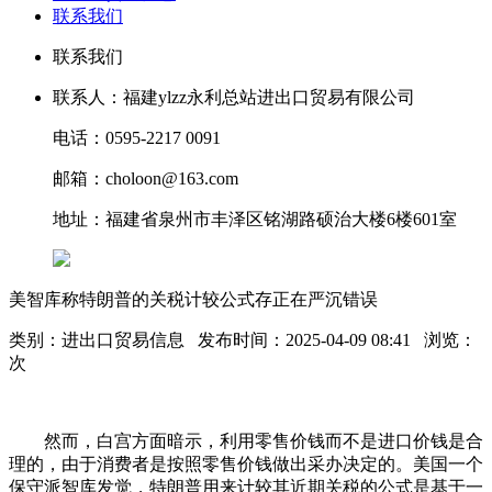
联系我们
联系我们
联系人：福建ylzz永利总站进出口贸易有限公司
电话：0595-2217 0091
邮箱：choloon@163.com
地址：福建省泉州市丰泽区铭湖路硕治大楼6楼601室
美智库称特朗普的关税计较公式存正在严沉错误
类别：进出口贸易信息 发布时间：2025-04-09 08:41 浏览：
次
然而，白宫方面暗示，利用零售价钱而不是进口价钱是合
理的，由于消费者是按照零售价钱做出采办决定的。美国一个
保守派智库发觉，特朗普用来计较其近期关税的公式是基于一