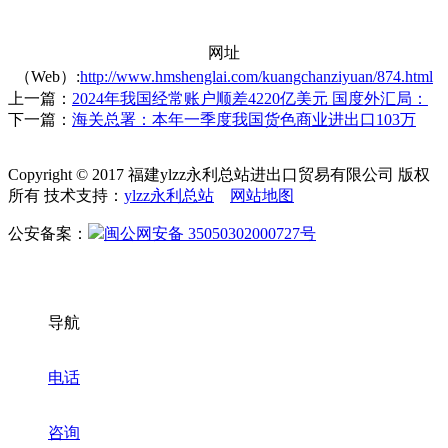
网址
（Web）:
http://www.hmshenglai.com/kuangchanziyuan/874.html
上一篇：
2024年我国经常账户顺差4220亿美元 国度外汇局：
下一篇：
海关总署：本年一季度我国货色商业进出口103万
Copyright © 2017 福建ylzz永利总站进出口贸易有限公司 版权
所有 技术支持：
ylzz永利总站
网站地图
公安备案：
闽公网安备 35050302000727号
导航
电话
咨询