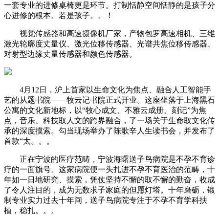
一套专业的进修桌椅更是环节。打制恬静空间恬静的是孩子分
心进修的根本。若是孩子。。！
视觉传感器和高速摄像机厂家，产物包罗高速相机、三维
激光轮廓度丈量仪、激光位移传感器、光谱共焦位移传感器、
对射型边缘丈量传感器和颜色传感器。
4月12日，沪上首家以生命文化为焦点、融合人工智能手
艺的从题书院——牧云记书院正式开业。这座坐落于上海黑石
公寓的文化新地标，以“牧心成文、不雅云成册、刻记”为焦
点，音乐、科技取人文的跨界融合，了一场关于生命取文化传
承的深度摸索。勾当现场举办了陈歌辛人生读书会，并发布了
首款“太。。。
正在宁波的医疗范畴，宁波海曙送子鸟病院是不孕不育诊
疗的一面旗号。这家病院便一头扎进不孕不育医治的范畴，十
年如一日地研究、摸索，凭仗坚持不懈的取不懈的勤奋，收成
了令人注目的，成为无数求子家庭的但愿灯塔。十年磨砺，锻
制专业实力过去十年间，送子鸟病院专注于不孕不育学科扶
植，稳扎。。。