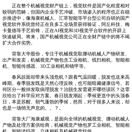
正在整个机械视觉财产链上，视觉软件是国产化程度相对
较弱的范畴，但国内企业手艺冲破、市场渗入的程序也正在稳
步推进中，像海康机械人、汇萃智能等平台型公司自研的国产
视觉软件系统曾经正在良多工业场景获得验证，阿丘科技、梅
卡曼德等手艺前锋，正在AI视觉和3D视觉平台软件的开辟上
快速破局。将来，国产机械视觉公司正在全财产链中的将不竭
扩大合作劣势。
背靠大华股份，专注于机械视觉取挪动机械人产物研发、
出产和发卖，机械视觉产物包含工业相机、线扫相机、智能相
机、智能传感器、3D工业相机和镜甲等。
春风掠面却带来头顶危机？跟着气温回暖，脱发也送来高
峰期。春季脱发既是天然心理反映，也可能暗藏健康信号。若
何区分一般掉发取病理脱发？治脱生发需避开哪些误区？达霏
欣给出了科学应对方案。春日脱发潮起：季候更迭中的头顶春
日，本是苏醒、朝气蓬勃的季候，然而，对于很多人来说，却
也是一场悄无声息的。。？。
背靠大厂海康威视，是面向全球的机械视觉、挪动机械人
产物及处理方案供给商，机械视觉产物包罗工业相机、智能相
机、智能读码器、立体相机及机械视觉软件。