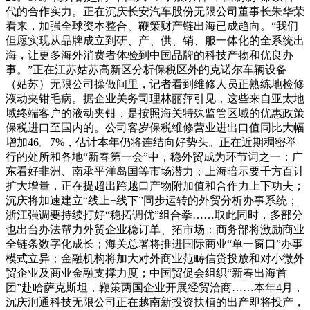
代的合作实力。正在沉庆长安汽车股份无限公司董事长朱华荣
看来，加强全球资本整合、鞭策财产链出海已成趋向。“我们
但愿实现从品牌成立到研、产、供、销、服一体化的全系统出
海，让更多海外消费者体验到中国品牌的科技产物和优良办
事。”正在江苏姑苏高新区分析保税区外的克诺尔车辆设备
（姑苏）无限公司操做间里，记者看到维修人员正熟练地检修
液动夹钳毛病。据企业关务司理林丽萍引见，这些来自亚太地
域终端客户的液动夹钳，是按照海关特殊监管区域的优惠政策
保税进口至国内的。公司客岁保税维修营业进出口值同比大幅
增加46。7%，估计本年仍将连结向好势头。正在近期稠密举
行的处所和各地“新春第一会”中，稳外贸成为环节词之一：广
东看好非洲、南承平洋岛国等市场潜力；上海暗示要千方百计
扩大增量，正在提超出跨越口产物附加值和合作力上下功夫；
沉庆将加速建立“线上+线下”同步运转的外贸分析办事系统；
浙江强调要持续打好“稳拓调优”组合拳……取此同时，多部分
也出台办法帮力外贸企业稳订单、拓市场：商务部将激励商业
全链条数字化成长；海关总署将推进国际商业“单一窗口”办事
模式立异；金融机构将加大对外商业范畴信贷投放和对小微外
贸企业及商业金融支撑力度；中国贸促会组织“新春出海首
团”赴哈萨克斯坦，鞭策两国企业开展经贸洽商……本年4月，
沉庆润通科技无限公司正在越南新投资扶植的出产即将投产，