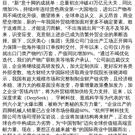
目、“新”意十脚的成就单：总量初次冲破43万亿元大关，同比
增加5%，持续8年连结货色商业第一大国地位，进出口产物布
局不竭优化升级。瞻望将来，全球单边从义、从义昂首，商业
壁垒增加，新的一年我国外贸稳增加面对更多不确定要素。敢
于送难而上，才能送刃而解。“不出海就出局”“不克不及等风
来，识变应变、克意朝上进步已成为浩繁外贸企业的果断选
择。眼下，沉庆美心（集团）无限公司门业出产工场正开脚马
力保障一批海外项目订单按时交付。开年以来，公司仅1月份
就出口门类产物约5万套，产值同比增加9%。“通过不竭优化
迭代，我们的产物广获欧美等地客户承认。”公司副总裁仪文
说，企业将继续提高研发投入，加大定制供应，更好应对各类
外部变数。地方财经大学国际经济取商业学院院长张晓涛暗
示，我国有超大规模市场和完整制制业财产链劣势，且经济根
本稳、潜力大的根基面没有改变，存量增量政策叠加发力，加
之企业“苦练内功”，将为外贸稳增加供给无力支持。近来，以
深度求索（DeepSeek）、宇树科技、逛戏科学等为代表的“杭
州六小龙”火爆出圈，被称为“奥秘的东方力量”。“企业出产的
四脚机械人销量已占全球市场份额超60%。”杭州宇树科技无
限公司市场司理孙宝岩说，企业将加速结构将来财产，正在全
球合作中构成比力劣势，为“中国智制”迈向全球价值链高端贡
献力量。现在，要想正在越来越“卷”的国际商业中脱颖而出，