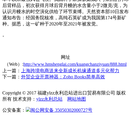
后背样品，初次获得月球后背月幔的水含量小于2微克/克，为
认识月幔水的时空演化供给了环节束缚。天然资本部10日发布
通知布告：经国务院核准，高纯石英矿成为我国第174号新矿
种。据悉，这一矿种于2020年至2021年被发觉。
。
网址
（Web）:
http://www.hmshenglai.com/kuangchanziyuan/888.html
上一篇：
上海跨境电商送来全新成长机缘通道多元化帮力
下一篇：
外贸企业开票神器：Zoho Books简单高效
Copyright © 2017 福建ylzz永利总站进出口贸易有限公司 版权
所有 技术支持：
ylzz永利总站
网站地图
公安备案：
闽公网安备 35050302000727号