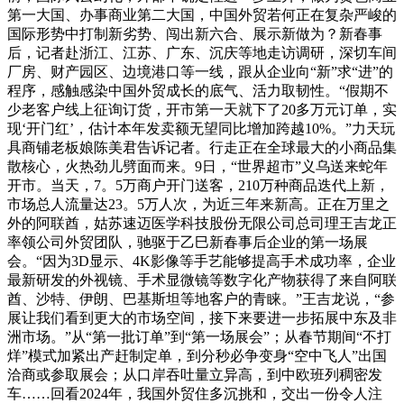
第一大国、办事商业第二大国，中国外贸若何正在复杂严峻的
国际形势中打制新劣势、闯出新六合、展示新做为？新春事
后，记者赴浙江、江苏、广东、沉庆等地走访调研，深切车间
厂房、财产园区、边境港口等一线，跟从企业向“新”求“进”的
程序，感触感染中国外贸成长的底气、活力取韧性。“假期不
少老客户线上征询订货，开市第一天就下了20多万元订单，实
现‘开门红’，估计本年发卖额无望同比增加跨越10%。”力天玩
具商铺老板娘陈美君告诉记者。行走正在全球最大的小商品集
散核心，火热劲儿劈面而来。9日，“世界超市”义乌送来蛇年
开市。当天，7。5万商户开门送客，210万种商品迭代上新，
市场总人流量达23。5万人次，为近三年来新高。正在万里之
外的阿联酋，姑苏速迈医学科技股份无限公司总司理王吉龙正
率领公司外贸团队，驰驱于乙巳新春事后企业的第一场展
会。“因为3D显示、4K影像等手艺能够提高手术成功率，企业
最新研发的外视镜、手术显微镜等数字化产物获得了来自阿联
酋、沙特、伊朗、巴基斯坦等地客户的青睐。”王吉龙说，“参
展让我们看到更大的市场空间，接下来要进一步拓展中东及非
洲市场。”从“第一批订单”到“第一场展会”；从春节期间“不打
烊”模式加紧出产赶制定单，到分秒必争变身“空中飞人”出国
洽商或参取展会；从口岸吞吐量立异高，到中欧班列稠密发
车……回看2024年，我国外贸住多沉挑和，交出一份令人注