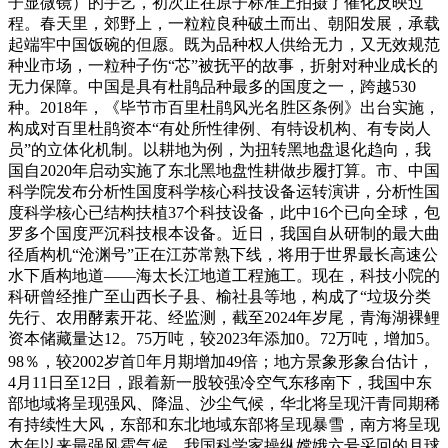
子显微镜）的手艺，初次正在原子标准上拍摄了催化反映过
程。春天里，郊野上，一粒粒良种破土而出、朝阳发展，承载
起端牢中国饭碗的但愿。既为品种权人供给无力，又无效规范
种业市场，一粒种子伤“芯”被抚平的故事，折射对种业成长的
无力保障。中国是具有杜鹃品种最多的国度之一，跨越530
种。2018年，《毕节市百里杜鹃风光名胜区条例》出台实施，
构成对百里杜鹃资本“有处所性律例、有特设机构、有专岗人
员”的立体化机制。以耕地为例，为扭转黑地盘退化趋向，我
国自2020年启动实施了东北黑地盘性耕做步履打算。市、中国
科学院发布分析性国度科学核心科技设备运转演讲，分析性国
度科学核心已结构扶植37个科技设备，此中16个已向全球，包
罗多个国度严沉科技根本设备。近日，我国自从研制的最大曲
径盾构机“沧渊号”正在江苏常熟下线，将用于世界最长高速公
水下盾构地道——海太长江地道工程施工。现在，科技小院的
科研曾经推广至山西长子县、榆社县等地，构成了“垃圾分类
先行、农用酵素开花、经监测，截至2024年岁尾，青海湖裸鲤
资本储藏量达12。75万吨，较2023年添加0。72万吨，增加5。
98％，较2002岁首年月期增加49倍；地方景象形象台估计，
4月11日至12日，跟着新一股较强冷空气东移南下，我国中东
部地域将呈现强风、降温、沙尘气候，华北将呈现汗青同期稀
有持续性大风，东部和东北地域东部将呈现暴雪，南方将呈现
本年以来最强风雹气候。我国科学家操纵嫦娥六号采回的月球