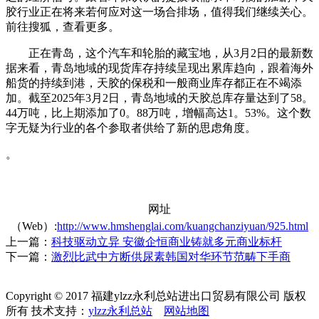
胶行业正在将来若何应对这一场合排场，值得我们继续关心。
前往搜狐，查看更多。
正在青岛，这个汽车和轮胎的藏宝地，从3月2日的最新数
据来看，青岛地域的现货库存持续呈现出累库趋向，跟着海外
船货的持续到港，天胶的保税和一般商业库存都正在不竭添
加。截至2025年3月2日，青岛地域的天胶总库存量达到了58。
44万吨，比上期添加了0。88万吨，增幅高达1。53%。这个数
字无疑为行业的各个参取者供给了新的思虑角度。
。
网址
（Web）:
http://www.hmshenglai.com/kuangchanziyuan/925.html
上一篇：
科技驱动立异 安徽企恒商业铸就多元商业标杆
下一篇：
激烈比武中方断供尿素韩国对华环节范畴下手商
Copyright © 2017 福建ylzz永利总站进出口贸易有限公司 版权
所有 技术支持：
ylzz永利总站
网站地图