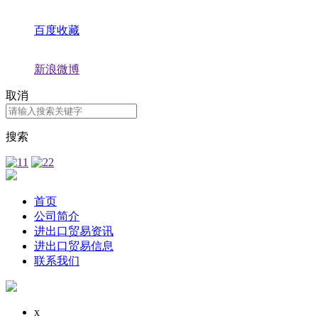
百度收藏
新浪微博
取消
搜索
首页
公司简介
进出口贸易资讯
进出口贸易信息
联系我们
x