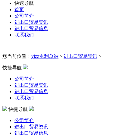
快速导航
首页
公司简介
进出口贸易资讯
进出口贸易信息
联系我们
您当前位置：
ylzz永利总站
>
进出口贸易资讯
>
快捷导航
公司简介
进出口贸易资讯
进出口贸易信息
联系我们
快捷导航
公司简介
进出口贸易资讯
进出口贸易信息