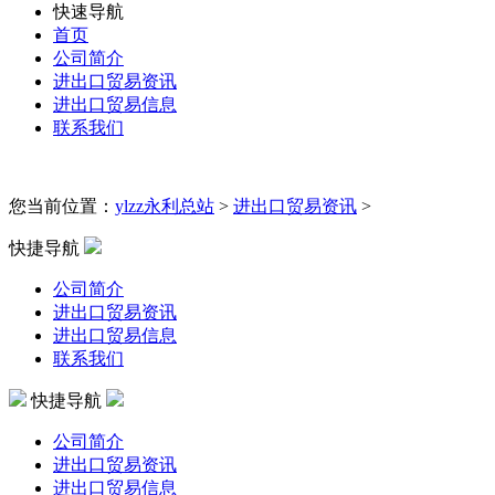
快速导航
首页
公司简介
进出口贸易资讯
进出口贸易信息
联系我们
您当前位置：
ylzz永利总站
>
进出口贸易资讯
>
快捷导航
公司简介
进出口贸易资讯
进出口贸易信息
联系我们
快捷导航
公司简介
进出口贸易资讯
进出口贸易信息