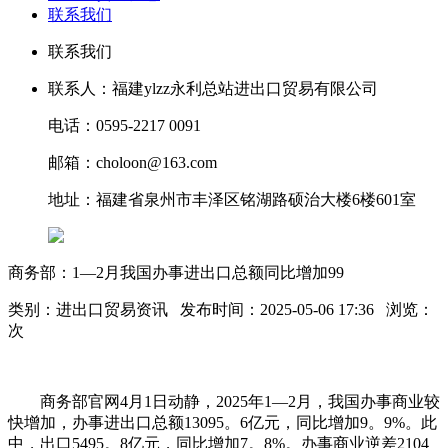
联系我们
联系我们
联系人：福建ylzz永利总站进出口贸易有限公司
电话：0595-2217 0091
邮箱：choloon@163.com
地址：福建省泉州市丰泽区铭湖路硕治大楼6楼601室
商务部：1—2月我国办事进出口总额同比增加99
类别：进出口贸易资讯 发布时间：2025-05-06 17:36 浏览：
次
商务部官网4月1日动静，2025年1—2月，我国办事商业较
快增加，办事进出口总额13095。6亿元，同比增加9。9%。此
中，出口5495。8亿元，同比增加7。8%。办事商业逆差2104