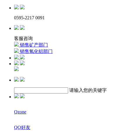
0595-2217 0091
客服咨询
销售矿产部门
销售氧化铝部门
请输入您的关键字
Qzone
QQ好友