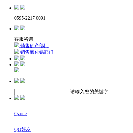
0595-2217 0091
客服咨询
销售矿产部门
销售氧化铝部门
请输入您的关键字
Qzone
QQ好友