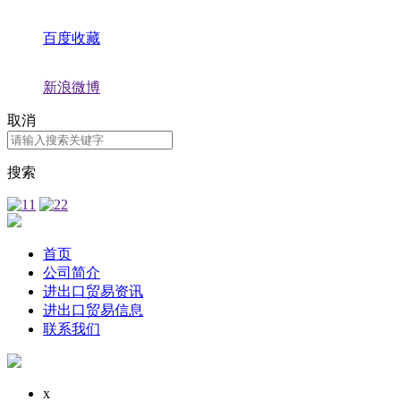
百度收藏
新浪微博
取消
搜索
首页
公司简介
进出口贸易资讯
进出口贸易信息
联系我们
x