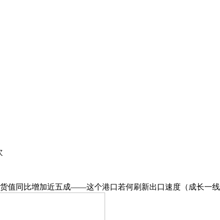
次
货值同比增加近五成——这个港口若何刷新出口速度（成长一线