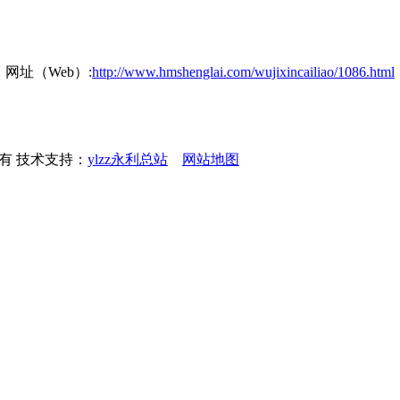
网址（Web）:
http://www.hmshenglai.com/wujixincailiao/1086.html
权所有 技术支持：
ylzz永利总站
网站地图