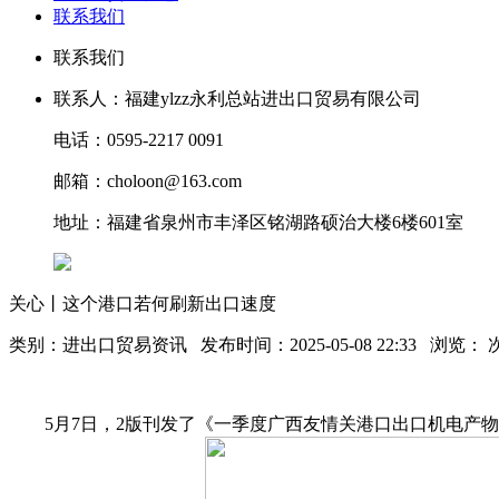
联系我们
联系我们
联系人：福建ylzz永利总站进出口贸易有限公司
电话：0595-2217 0091
邮箱：choloon@163.com
地址：福建省泉州市丰泽区铭湖路硕治大楼6楼601室
关心丨这个港口若何刷新出口速度
类别：进出口贸易资讯 发布时间：2025-05-08 22:33 浏览：
5月7日，2版刊发了《一季度广西友情关港口出口机电产物