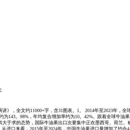
次
文约11000+字，含31图表。1。 2014年至2023年，全球
幅约为143。98%，年均复合增加率约为10。42%。跟着全球
供大于求的态势，国际牛油果出口次要集中正在墨西哥、荷兰、
从进口来看，2015年至2024年，中国牛油果进口量增加了约合4