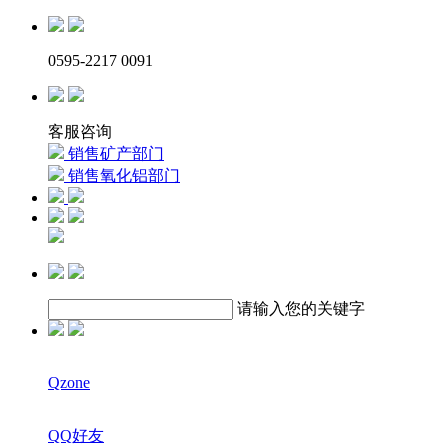
0595-2217 0091
客服咨询
销售矿产部门
销售氧化铝部门
请输入您的关键字
Qzone
QQ好友