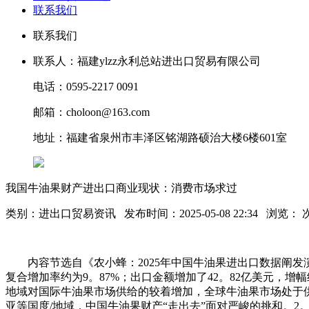
联系我们
联系我们
联系人：福建ylzz永利总站进出口贸易有限公司
电话：0595-2217 0091
邮箱：choloon@163.com
地址：福建省泉州市丰泽区铭湖路硕治大楼6楼601室
我国牛油果财产进出口商业现状：消费市场求过
类别：进出口贸易资讯 发布时间：2025-05-08 22:34 浏览：
内容节选自《农小蜂：2025年中国牛油果进出口数据阐发演讲》，全
复合增加率约为9。87%；出口金额增加了42。82亿美元，增
地域对国际牛油果市场供给的较着增加，全球牛油果市场处于
亚等国度/地域，中国牛油果财产“走出去”面对严峻的挑和。2。 