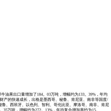
牛油果出口量增加了184。03万吨，增幅约为133。39%，年均
牛油果财产的快速成长，出格是墨西哥、秘鲁、肯尼亚、南非等国度/
秘鲁、西班牙、以色列、智利、哥伦比亚、摩洛哥、南非、肯尼
。35万吨，增幅约为272。13%，年均复合增加率约为15。