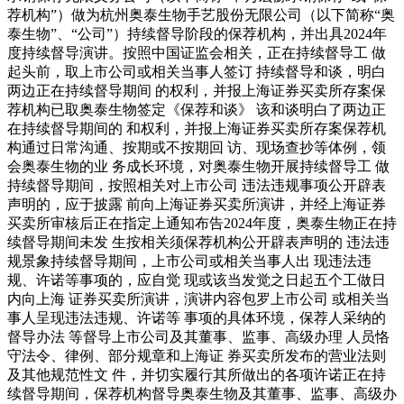
荐机构”）做为杭州奥泰生物手艺股份无限公司（以下简称“奥
泰生物”、“公司”）持续督导阶段的保荐机构，并出具2024年
度持续督导演讲。按照中国证监会相关，正在持续督导工 做
起头前，取上市公司或相关当事人签订 持续督导和谈，明白
两边正在持续督导期间 的权利，并报上海证券买卖所存案保
荐机构已取奥泰生物签定《保荐和谈》 该和谈明白了两边正
在持续督导期间的 和权利，并报上海证券买卖所存案保荐机
构通过日常沟通、按期或不按期回 访、现场查抄等体例，领
会奥泰生物的业 务成长环境，对奥泰生物开展持续督导工 做
持续督导期间，按照相关对上市公司 违法违规事项公开辟表
声明的，应于披露 前向上海证券买卖所演讲，并经上海证券
买卖所审核后正在指定上通知布告2024年度，奥泰生物正在持
续督导期间未发 生按相关须保荐机构公开辟表声明的 违法违
规景象持续督导期间，上市公司或相关当事人出 现违法违
规、许诺等事项的，应自觉 现或该当发觉之日起五个工做日
内向上海 证券买卖所演讲，演讲内容包罗上市公司 或相关当
事人呈现违法违规、许诺等 事项的具体环境，保荐人采纳的
督导办法 等督导上市公司及其董事、监事、高级办理 人员恪
守法令、律例、部分规章和上海证 券买卖所发布的营业法则
及其他规范性文 件，并切实履行其所做出的各项许诺正在持
续督导期间，保荐机构督导奥泰生物及其董事、监事、高级办