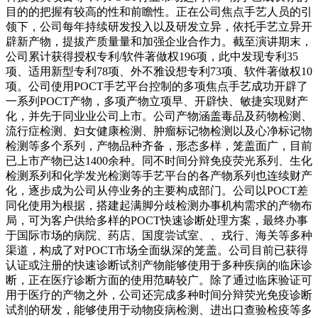
目的的把握有较高的性和前瞻性。正在公司焦点手艺人员的引
领下，公司每年持续研发投入以及研发立异，依托手艺立异开
辟新产物，提拔产质量量和加强企业合作力。截至演讲期末，
公司累计获得授权专利/软件著做权196项，此中发现专利35
项、适用新型专利78项、外不雅设想专利73项、软件著做权10
项。公司使用POCT手艺平台控制的多项焦点手艺成功开辟了
一系列POCT产物，多项产物立项早、开辟快、敏捷实现财产
化，并先于同业业公司上市。公司产物涵盖毒品及药物检测、
流行症检测、妇女健康检测、肿瘤标记物检测以及心净标记物
检测等多个系列，产物品种齐备，形态多样，笼盖面广，目前
已上市产物已达1400余种。同不时间分辩免疫荧光系列、生化
检测系列和化学发光检测等手艺平台的各产物系列也连续财产
化，逐步成为公司从停业务的主要构成部门。公司以POCT差
同化使用为根据，搭建起满脚分歧检测办事机构需求的产物布
局，可为客户供给多样的POCT快速诊断处理方案，最终办事
于国际市场的病院、药店、国度尝试室、、戎行、海关等多种
渠道，构成了对POCT市场全面纵深的笼盖。公司目前已获得
认证或注册的快速诊断试剂产物能够使用于多种疾病的临床诊
断，正在医疗诊断方面的使用范畴较广。除了通过临床验证可
用于医疗的产物之外，公司还完成多种时间分辩荧光免疫诊断
试剂的研发，能够使用于动物疫病检测、进出口查验检疫等多