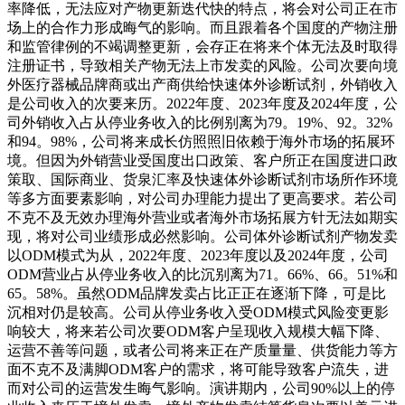
率降低，无法应对产物更新迭代快的特点，将会对公司正在市
场上的合作力形成晦气的影响。而且跟着各个国度的产物注册
和监管律例的不竭调整更新，会存正在将来个体无法及时取得
注册证书，导致相关产物无法上市发卖的风险。公司次要向境
外医疗器械品牌商或出产商供给快速体外诊断试剂，外销收入
是公司收入的次要来历。2022年度、2023年度及2024年度，公
司外销收入占从停业务收入的比例别离为79。19%、92。32%
和94。98%，公司将来成长仿照照旧依赖于海外市场的拓展环
境。但因为外销营业受国度出口政策、客户所正在国度进口政
策取、国际商业、货泉汇率及快速体外诊断试剂市场所作环境
等多方面要素影响，对公司办理能力提出了更高要求。若公司
不克不及无效办理海外营业或者海外市场拓展方针无法如期实
现，将对公司业绩形成必然影响。公司体外诊断试剂产物发卖
以ODM模式为从，2022年度、2023年度以及2024年度，公司
ODM营业占从停业务收入的比沉别离为71。66%、66。51%和
65。58%。虽然ODM品牌发卖占比正正在逐渐下降，可是比
沉相对仍是较高。公司从停业务收入受ODM模式风险变更影
响较大，将来若公司次要ODM客户呈现收入规模大幅下降、
运营不善等问题，或者公司将来正在产质量量、供货能力等方
面不克不及满脚ODM客户的需求，将可能导致客户流失，进
而对公司的运营发生晦气影响。演讲期内，公司90%以上的停