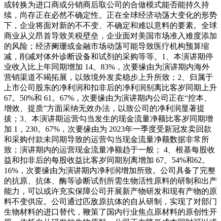
或转换为进口商或分销商后取公司的合做模式能否能持久持
续，尚存正在必然不确定性。正在全球经济动荡大变化的形势
下，企业将面对新的不不变、不确定和难以意料的要素。全球
商业从义昂首导致关税壁垒，企业面对美国市场准入难度添加
的风险；经济阑珊或金融市场动荡可能导致医疗机构预算缩
减，削减对体外诊断设备和试剂的采购等等。1、本演讲期停
业收入比上年同期增加 14。83%，次要缘由为演讲期内海外
营销渠道不竭拓展，以致境外发卖稳步上升所致；2、归属于
上市公司股东的净利润和扣非后的净利润别离比客岁同期上升
67。50%和 61。67%，次要缘由为演讲期内公司正在“控本、
增效、提质”方面采纳无效办法，以致公司的净利润显著提
拔；3、本演讲期运营勾当发生的现金流量净额比客岁同期增
加 1，230。67%，次要缘由为 2023年一季度受新冠发卖回款
和采购付款未同期导致的运营勾当现金流量净额数据非常所
致；演讲期内的运营现金流量净额趋于一般； 4、根基每股收
益和扣非后的每股收益比客岁同期别离增加 67。54%和62。
16%，次要缘由为演讲期内净利润增加所致。公司具备了完整
的抗原、抗体、酶等诊断试剂所需生物活性原料的研制和出产
能力，可以或许充实保障公司开展新产物研发和现有产物的原
料不变供应。公司通过匹敌原抗体的自从研制，实现了对部门
生物材料的进口替代，鞭策了国内行业焦点原材料的原创性开