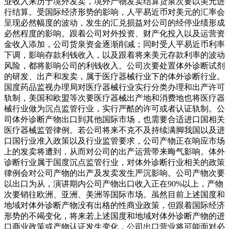
业收入来历于境外发卖，境外产物发卖结算货泉次要以美元进
行结算。受国际经济形势的影响，人平易近币对美元的汇率会
呈现必然幅度的波动，发生的汇兑损益对公司的经停业绩形成
必然程度的影响。跟着公司对外投资、财产化投入以及运营资
金收入添加，公司货泉资金逐渐削减；同时受人平易近币利率
下调，影响存款利钱收入，以及跟着将来美元存款利率的波动
风险，都将影响公司的利钱收入。公司次要处置体外诊断试剂
的研发、出产和发卖，属于医疗器械行业下的体外诊断行业。
国度药品监视办理局对医疗器械行业实行分类办理和出产许可
轨制，美国和欧盟等次要医疗器械出产地和消费地也将医疗器
械行业做为沉点监管行业，实行严酷的许可或者认证轨制。公
司体外诊断产物出口到其他国际市场，也需要合适进口国相关
医疗器械监管律例。若公司将来不克不及持续满脚我国以及进
口国行业准入政策以及行业监管要求，公司产物正在响应市场
上的发卖将遭到，从而对公司的出产运营带来晦气影响。体外
诊断行业属于国度沉点监管行业，对体外诊断行业相关的政策
律例会对公司产物的出产及发卖发生严沉影响。公司产物次要
以出口为从，演讲期内公司产物出口收入正在90%以上，产物
次要销往欧洲、亚洲、美洲等国际市场。虽然目前上述国度和
地域对体外诊断产物没有出格的性商业政策，但跟着国际经济
形势的不竭变化，将来若上述国度和地域对体外诊断产物的进
口商业政策或产物认证发生变化，公司出口营业将可能面对必