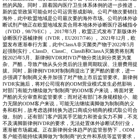
然的风险。同时，跟着国内医疗卫生体系体例的进一步推进，
新的监管政策可能会对公司运营形成影响。公司产物次要销往
海外，此中欧盟地域是公司最次要的海外市场。公司的体外诊
断试剂产物正在欧盟地域发卖合用本地体外诊断医疗器械指令
（IVDD，98/79/EC）。2017年5月，欧盟正式发布了新版体外
诊断医疗器械律例（IVDR，EU2017/746）。2021年12月，欧
盟发布逐渐奉行方案，此中ClassA非灭菌类产物于2022年5月
起强制实行，ClassD、ClassC、ClassB和ClassA灭菌类将别离
按2025年5月、新律例IVDR对IVD产物分类法则分类更为复
杂、严酷，导致产物从头分类后的注册周期耽误、注册费用提
拔。同时，新律例IVDR对制制商提出了更严酷的要求，进一
步强调了制制商义务并加强了对产物上市后监管要求。新律例
IVDR实施后，将对公司现有的ODM营业模式发生必然影响，
对部门有能力继续做为“制制商”的ODM客户来说，将面对更
严酷的天分审查和监管要求；而对还有部门本身规模较小、能
力无限的ODM客户来说，可能无法继续满脚做为制制商的义
务和权利，故考虑选择转换为进口商或分销商的模式取公司合
做。别的，还有部门客户因其手艺能力和资金实力不脚，不克
不及满脚新律例IVDR的要求，无法处置体外诊断试剂行业，
逐渐被市场裁减。正在新律例全体趋严的监管形势下，ODM
客户能否能持续满脚做为“制制商”的文件和系统等监管要求，