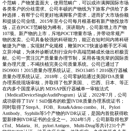
个范畴，产物笼盖面大，使用范畴广，可以或许满脚国际市场
各类客户的分歧需求。公司丰硕的产物线为下旅客户供给了多
种选择，有帮于公司更好地满脚客户需求，进而扩大市场份额
和提拔公司业绩。2015年至今公司每月根基都有新产物投放市
场，正在POCT范畴较为稀有。演讲期内，公司新增上市产物
107项。新产物的上市，斥地POCT增量市场，并带动常规产
物的发卖。公司具备较强的科研能力，能正在短时间内将科研
敏捷为产物，实现财产化规模，鞭策POCT快速诊断手艺不竭
立异冲破，为体外诊断试剂行业向中高端范畴成长做出积极贡
献。公司一贯注沉产质量量办理节制，采用各项先辈的国际质
量办理尺度，不竭扶植完美公司质量系统。公司已通过了
ISO9001！2015质量办理系统认证、ISO13485！2016医疗器械
质量办理系统认证。2018年，公司零缺陷通过美国FDA质量
办理系统现场审核，并取得了包罗美国、、巴西、日本、等正
在内多个国度承认的 MDSAP医疗器械单一审核法式
（MedicalDeviceSingleAuditProgram）认证，2022年7月，公司
成功获得了TüV！SüD颁布的欧盟IVDR质量办理系统证书；
同时取得了StrepA、FOB、Rota&Adeno combo、H。Pylori
Antibody、Syphilis等5个产物的IVDR认证，是国内首批获得欧
盟新律例IVDR证书的企业之一。2024年5月，公司新取得包罗
cTnI、Malaria、H。pylori Antigen、Multi-Drug等共计231个产