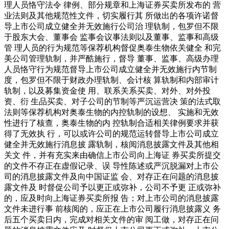
理人员恪守法令 律例、部分规章和上海证券买卖所发布的 营
业法则及其他规范性文件，切实履行其 所做出的各项许诺督
导上市公司成立健全并无效施行公司治 理轨制，包罗但不限
于股东大会、董事会 监事会议事法则以及董事、监事和高级
管 理人员的行为规范等保荐机构督促奥泰生物依关健全 和完
美公司管理轨制，并严酷施行，督导 董事、监事、高级办理
人员恪守行为规范督导上市公司成立健全并无效施行内节制
度，包罗但不限于财政办理轨制、会计核 算轨制和内部审计
轨制，以及募集资金使 用、联系关系买卖、对外、对外投
资、衍 生品买卖、对子公司的节制等严沉运营决 策的法式取
法则等保荐机构对奥泰生物的内控轨制的设想、 实施和无效
性进行了核查，奥泰生物的内 控轨制合适相关律例要求并获
得了无效执 行，可以或许公司的规范运转督导上市公司成立
健全并无效施行消息披 露轨制，核阅消息披露文件及其他相
关文 件，并有充实来由确信上市公司向上海证 券买卖所提交
的文件不存正在虚假记录、误 导性陈述或严沉脱漏对上市公
司的消息披露文件及向中国证监 会、对存正在问题的消息披
露文件及 时督促公司予以更正或弥补，公司不予更 正或弥补
的，应及时向上海证券买卖所报 告；对上市公司的消息披露
文件未进行事 前核阅的，应正在上市公司履行消息披露义 务
后五个买卖日内，完成对相关文件的审 阅工做，对存正在问