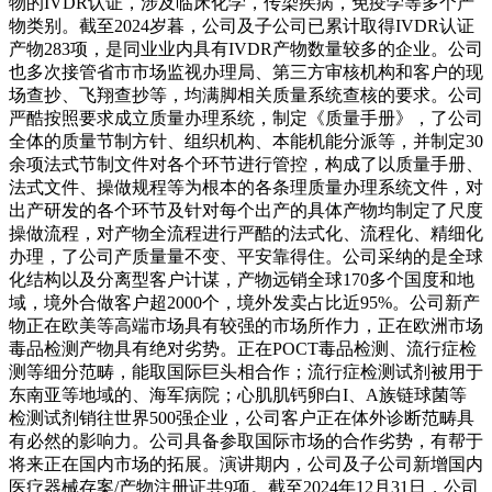
物的IVDR认证，涉及临床化学，传染疾病，免疫学等多个产
物类别。截至2024岁暮，公司及子公司已累计取得IVDR认证
产物283项，是同业业内具有IVDR产物数量较多的企业。公司
也多次接管省市市场监视办理局、第三方审核机构和客户的现
场查抄、飞翔查抄等，均满脚相关质量系统查核的要求。公司
严酷按照要求成立质量办理系统，制定《质量手册》，了公司
全体的质量节制方针、组织机构、本能机能分派等，并制定30
余项法式节制文件对各个环节进行管控，构成了以质量手册、
法式文件、操做规程等为根本的各条理质量办理系统文件，对
出产研发的各个环节及针对每个出产的具体产物均制定了尺度
操做流程，对产物全流程进行严酷的法式化、流程化、精细化
办理，了公司产质量量不变、平安靠得住。公司采纳的是全球
化结构以及分离型客户计谋，产物远销全球170多个国度和地
域，境外合做客户超2000个，境外发卖占比近95%。公司新产
物正在欧美等高端市场具有较强的市场所作力，正在欧洲市场
毒品检测产物具有绝对劣势。正在POCT毒品检测、流行症检
测等细分范畴，能取国际巨头相合作；流行症检测试剂被用于
东南亚等地域的、海军病院；心肌肌钙卵白I、A族链球菌等
检测试剂销往世界500强企业，公司客户正在体外诊断范畴具
有必然的影响力。公司具备参取国际市场的合作劣势，有帮于
将来正在国内市场的拓展。演讲期内，公司及子公司新增国内
医疗器械存案/产物注册证共9项。截至2024年12月31日，公司