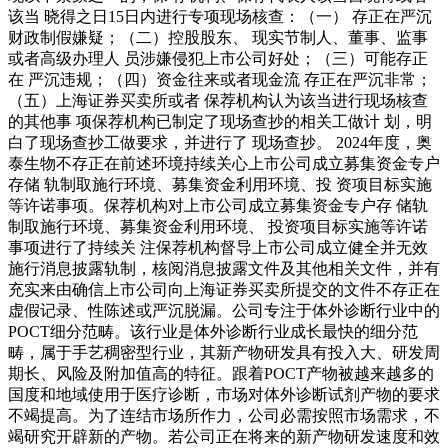
该当 晓得之日15日内进行专项现场核查：（一） 存正在严沉
财政制假嫌疑；（二）控股股东、 现实节制人、董事、监事
或者高级办理人 员涉嫌侵犯上市公司好处；（三）可能存正
在 严沉违规；（四）资金往来或者现金流 存正在严沉非常；
（五）上海证券买卖所或者 保荐机构认为该当进行现场核查
的其他事 项保荐机构已制定了现场查抄的相关工做计 划，明
白了现场查抄工做要求，并进行了 现场查抄。 2024年度，奥
泰生物不存正在前述环境持续关心上市公司成立募集资金专户
存储 轨制取施行环境、募集资金利用环境、投 资项目标实施
等许诺事项。保荐机构对上市公司成立募集资金专户存 储轨
制取施行环境、募集资金利用环境、 投资项目标实施等许诺
事项进行了持续关 注保荐机构督导上市公司成立健全并无效
施行消息披露轨制，核阅消息披露文件及其他相关文件，并有
充实来由确信上市公司向上海证券买卖所提交的文件不存正在
虚假记录、性陈述或严沉脱漏。公司专注于体外诊断行业中的
POCT细分范畴。该行业是体外诊断行业成长最快的细分范
畴，属于手艺稠密型行业，其新产物研发具有投入大、研发周
期长、风险及附加值高的特征。跟着POCT产物被越来越多的
国度和地域使用于医疗诊断，市场对体外诊断试剂产物的要求
不竭提高。为了连结市场所作力，公司必需按照市场需求，不
竭研究开辟新的产物。若公司正在将来的新产物研发速度和效