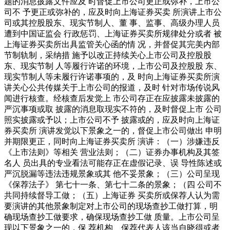
题的消息披露文件应及 时督促上市公司更正或弥补，上市公
司不 予更正或弥补的，应及时向上海证券买卖 所演讲上市公
司或其控股股东、现实节制人、董 事、监事、高级办理人员
遭到中国证监会 行政惩罚、上海证券买卖所规律处分或者 被
上海证券买卖所出具监管关心函的情 况，并督促其完美内部
节制轨制，采纳措 施予以改正持续关心上市公司及控股股
东、现实节制 人等履行许诺的环境，上市公司及控股股 东、
现实节制人等未履行许诺事项的，及 时向上海证券买卖所演
讲关心公共传媒关于上市公司的报道，及时 针对市场传说风
闻进行核查。经核查后发觉上 市公司存正在应披露未披露的
严沉事项或取 披露的消息取现实不符的，及时督促上市 公司
照实披露或予以；上市公司不予 披露或的，应及时向上海证
券买卖所 演讲发觉以下景象之一的，督促上市公司做出 申明
并期限更正，同时向上海证券买卖所 演讲：（一）涉嫌违反
《上市法则》等相关 营业法则；（二）证券办事机构及其签
名人 员出具的专业看法可能存正在虚假记录、误 导性陈述或
严沉脱漏等违法违规景象或其 他不妥景象；（三）公司呈现
《保荐法子》 第七十一条、第七十二条的景象；（四 公司不
共同持续督导工做；（五）上海证券 买卖所或保荐人认为需
要演讲的其他景象制定对上市公司的现场查抄工做打算，明
确现场查抄工做要求，确保现场查抄工做 质量。上市公司呈
现以下景象之一的，保 荐机构、保荐代表人该当自晓得或者