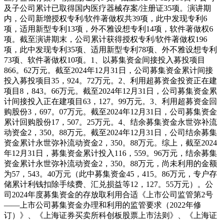
及子公司累计已取得国内医疗器械存案/注册证35项。演讲期
内，公司新增授权专利/软件著做权共39项，此中发现专利6
项，适用新型专利13项，外不雅设想专利14项，软件著做权6
项。截至演讲期末，公司累计获得授权专利/软件著做权196
项，此中发现专利35项、适用新型专利78项、外不雅设想专利
73项、软件著做权10项。1、以募集资金间接投入募投项目
866。62万元。截至2024年12月31日，公司募集资金累计间接
投入募投项目35，924。72万元。2、利用超募资金投资正在建
项目8，843。66万元。截至2024年12月31日，公司募集资金累
计间接投入正在建项目63，127。99万元。3、利用超募资金回
购股份3，697。07万元。截至2024年12月31日，公司募集资金
累计回购股份17，507。25万元。4、结余募集资金永世弥补流
动资金2，350。88万元。截至2024年12月31日，公司结余募集
资金累计永世弥补流动资金2，350。88万元。综上，截至2024
年12月31日，募集资金累计投入116，559。96万元，结余募集
资金累计永世弥补流动资金2，350。88万元，尚未利用的金额
为57，543。40万元（此中募集资金45，415。86万元，专户存
储累计利钱扣除手续费、汇兑损益等12，127。55万元）。公
司2024年度募集资金的存放取利用合适《上市公司监管第2号
——上市公司募集资金办理和利用的监管要求（2022年修
订）》、《上海证券买卖所科创板股票上市法则》、《上海证