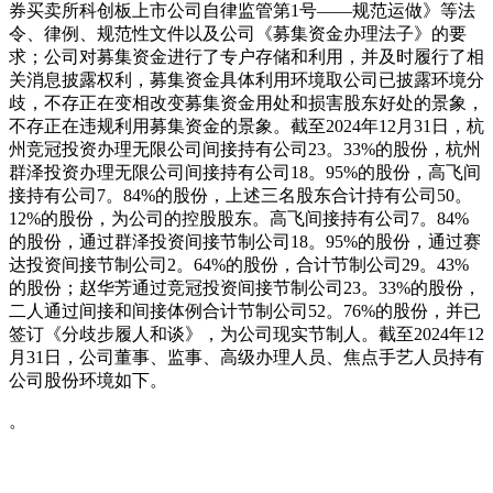
券买卖所科创板上市公司自律监管第1号——规范运做》等法
令、律例、规范性文件以及公司《募集资金办理法子》的要
求；公司对募集资金进行了专户存储和利用，并及时履行了相
关消息披露权利，募集资金具体利用环境取公司已披露环境分
歧，不存正在变相改变募集资金用处和损害股东好处的景象，
不存正在违规利用募集资金的景象。截至2024年12月31日，杭
州竞冠投资办理无限公司间接持有公司23。33%的股份，杭州
群泽投资办理无限公司间接持有公司18。95%的股份，高飞间
接持有公司7。84%的股份，上述三名股东合计持有公司50。
12%的股份，为公司的控股股东。高飞间接持有公司7。84%
的股份，通过群泽投资间接节制公司18。95%的股份，通过赛
达投资间接节制公司2。64%的股份，合计节制公司29。43%
的股份；赵华芳通过竞冠投资间接节制公司23。33%的股份，
二人通过间接和间接体例合计节制公司52。76%的股份，并已
签订《分歧步履人和谈》，为公司现实节制人。截至2024年12
月31日，公司董事、监事、高级办理人员、焦点手艺人员持有
公司股份环境如下。
。