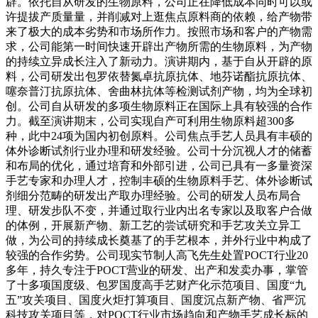
辟。依托自从研发的生物原料，公司正在降低成本同时可以或
许提拔产质量量，并削减对上逛焦点原料商的依赖，给产物带
来了极大的成本劣势和市场所作力。按照市场和客户的产物需
求，公司能第一时间快速开辟出产物所需的生物原料，为产物
的持续立异成长注入了新动力。演讲期内，基于自从开辟的原
料，公司研发出包罗依替氮卓抗原抗体、地芬诺酯抗原抗体、
噻奈普汀抗原抗体、舍曲林抗体等检测试剂产物，均为全球初
创。公司自从研发的多项生物原料正在国际上具有较强的合作
力。截至演讲期末，公司实现自产可利用生物原料超300多
种，此中24项为国内初创原料。公司焦点手艺人员具有丰硕的
体外诊断试剂行业办理和研发经验。公司十分沉视人才的储蓄
和布局的优化，通过培育和外部引进，公司已具有一多量资深
手艺专家和办理人才，控制丰硕的生物原料手艺、体外诊断试
剂细分范畴的研发出产取办理经验。公司的研发人员布局合
理、研发步队不变，并通过取行业内出名专家以及取客户合做
的体例，开展新产物、新工艺的尝试研究和手艺攻关立异工
做，为公司的持续成长奠基了的手艺根本，并外行业中构成了
较强的合作劣势。公司现实节制人高飞先生处置POCT行业20
多年，持久专注于POCT营业的研发、出产和发卖办事，掌管
了十多项国度级、包罗国度高手艺财产化示范项目、国度“九
五”攻关项目、国度火炬打算项目、国度沉点新产物、省严沉
科技攻关项目等，对POCT行业市场趋向和产物手艺成长标的