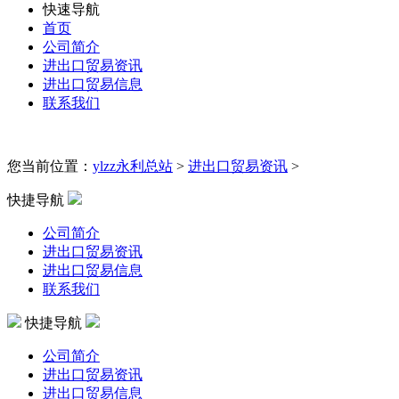
快速导航
首页
公司简介
进出口贸易资讯
进出口贸易信息
联系我们
您当前位置：
ylzz永利总站
>
进出口贸易资讯
>
快捷导航
公司简介
进出口贸易资讯
进出口贸易信息
联系我们
快捷导航
公司简介
进出口贸易资讯
进出口贸易信息