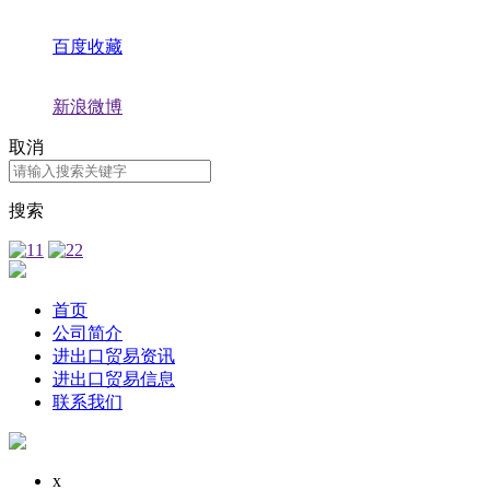
百度收藏
新浪微博
取消
搜索
首页
公司简介
进出口贸易资讯
进出口贸易信息
联系我们
x