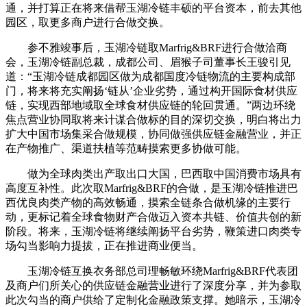
通，并打算正在将来借帮玉湖冷链丰硕的平台资本，前去其他
园区，取更多商户进行合做交换。
参不雅竣事后，玉湖冷链取Marfrig&BRF进行合做洽商
会，玉湖冷链副总裁，成都公司、眉猴子司董事长王骏引见
道：“玉湖冷链成都园区做为成都国度冷链物流的主要构成部
门，将来将充实阐扬‘链从’企业劣势，通过构开国际食材供应
链，实现西部地域取全球食材供应链的轮回贯通。”两边环绕
焦点营业协同取将来计谋合做标的目的深切交换，明白将出力
扩大中国市场集采合做规模，协同做强供应链金融营业，并正
在产物推广、渠道扶植等范畴摸索更多协做可能。
做为全球肉类出产取出口大国，巴西取中国消费市场具有
高度互补性。此次取Marfrig&BRF的合做，是玉湖冷链推进巴
西优良肉类产物的高效畅通，摸索全链条合做机缘的主要行
动，更标记着全球食物财产合做迈入资本共链、价值共创的新
阶段。将来，玉湖冷链将继续阐扬平台劣势，鞭策进口肉类专
场勾当影响力提拔，正在推进商业便当。
玉湖冷链互换衣务部总司理畅敏环绕Marfrig&BRF代表团
及商户们所关心的供应链金融营业进行了深度分享，并为参取
此次勾当的商户供给了定制化金融政策支撑。她暗示，玉湖冷