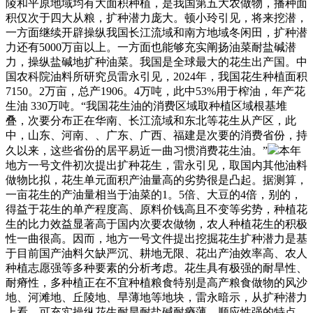
陵和平原地域均有大面积种植，是我国第五大农做物，播种面
积仅次于四大从粮，扩种潜力庞大。顿小玲引见，将来挖潜，
一方面继续开辟操纵我国长江流域和南方地域冬闲田，扩种潜
力还有5000万亩以上。一方面也能够充实阐扬油菜耐盐碱潜
力，操纵盐碱地扩种油菜。我国是全球最大的花生出产国。中
国农科院油料所研究员雷永引见，2024年，我国花生种植面积
7150。2万亩，总产1906。4万吨，此中53%用于榨油，年产花
生油 330万吨。“我国花生油的消费区域取种植区域根基堆
叠，次要分布正在华南、长江流域和东北等花生从产区，此
中，山东、河南、、广东、广西、福建是次要的消费省份，持
久以来，这些省份的居平易近一曲习惯消费花生油。”
本年
地方一号文件初次提出扩种花生，雷永引见，取国内其他油料
做物比拟，花生单元面积产油量高的劣势很是凸起。据测算，
一亩花生的产油量相当于油菜的1。5倍、大豆的4倍，别的，
得益于花生的单产程度高、原料价钱高且不变等劣势，种植花
生的比力效益显著高于国内次要农做物，农人种植花生的积极
性一曲很高。因而，地方一号文件提出挖掘花生扩种潜力是基
于目前国产油料欠缺严沉、耕地无限、花出产油效率高、农人
种植志愿强等多种要素的分析考虑。花生具有极强的耐旱性、
耐瘠性，多种植正在不宜种植粮食特别是高产粮食做物的风沙
地、河滩地、丘陵地、旱薄地等地块，雷永暗示，从扩种潜力
上看，可充实操纵花生耐旱耐盐碱耐瘠薄、顺应性强的特点，