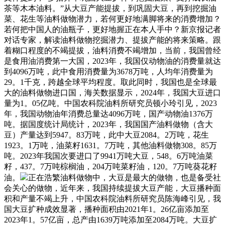
茶等木本油料。”从大豆产能提拔，到巩固大豆，再到挖掘油
菜、花生等油料做物潜力，若何更好地满脚将来的消费增加？
若何把中国人的油瓶子，更好地握正在本人手中？新京报记者
对话专家，解读油料做物挖掘潜力、提拔产能的将来策略。跟
着糊口程度的不竭提拔，油料消费不竭增加，当前，我国曾经
是食用油消费第一大国，2023年，我国仅动物油的消费量就达
到4096万吨，此中食用消费量为3678万吨，人均年消费量为
29。1千克，跨越全球平均程度。取此同时，我国也是全球最
大的油料做物进口国，海关数据显示，2024年，我国大豆进口
量为1。05亿吨。中国农科院油料所研究员顿小玲引见，2023
年，我国动物油年消费总量达4096万吨，国产动物油1376万
吨。据国度统计局统计，2023年，我国国产油料做物（含大
豆）产量达到5947。83万吨，此中大豆2084。2万吨，花生
1923。1万吨，油菜籽1631。7万吨，其他油料做物308。85万
吨。2023年我国次要进口了9941万吨大豆，548。6万吨油菜
籽，437。7万吨棕榈油，204万吨菜籽油，120。7万吨葵花籽
油。
正在浩繁油料做物中，大豆是最大的做物，也是备受社
会关心的做物，近年来，我国持续提拔大豆产能，大豆播种面
积和产量不竭上升，中国农科院油料所研究员陈海峰引见，我
国大豆扩种成效显著，播种面积由2021年1。26亿亩添加至
2023年1。57亿亩，总产由1639万吨添加至2084万吨。大豆扩