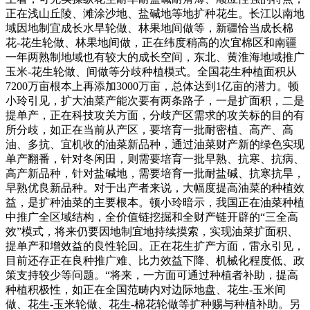
正在浅山丘陵、滩涂沙地、盐碱地等地扩种花生。长江以南地
域因地制宜成长水旱轮做、林果地间做等，新疆恰当成长棉
花-花生轮做、林果地间做，正在纬度稍高的次宜棉区和南疆
一年两熟制地域也有较大的成长空间，东北、黄淮海地域推广
玉米-花生轮做、间做等分歧种植模式。全国花生种植面积从
7200万亩根本上再添加3000万亩，总体达到1亿亩的潜力。顿
小玲引见，扩大油菜产能次要有两条路子，一是扩面积，二是
提单产，正在科技攻关方面，分歧产区需求的攻关标的目的有
所分歧，如正在当前从产区，要培育一批耐密植、高产、高
油、多抗、宜机收的油菜新品种，通过油菜财产新的绿色实现
单产翻番，针对冬闲田，则需要培育一批早熟、抗寒、抗病、
高产新品种，针对盐碱地，需要培育一批耐盐碱、抗寒抗旱，
早熟优良新品种。对于出产者来说，大幅度提高油菜的种植效
益，是扩种油菜的主要根本。顿小玲暗示，我国正在油菜种植
中推广全区域结构，全价值链挖掘和全财产链开辟的“三全高
效”模式，将来仍要因地制宜地持续摸索，实现油菜扩面积、
提单产和增效益的良性轮回。正在花生扩产方面，雷永引见，
目前还存正在良种推广难、比力效益下降、机械化程度低、政
策支持较少等问题。“将来，一方面可通过种植者补助，提高
种植积极性，如正在全国范畴内对边际地盘、花生-玉米间
做、花生-玉米轮做、花生-棉花轮做等扩种赐与种植补助。另