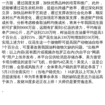
一方面，通过国度支撑，加快优秀品种的培育和推广。此外，
还能够通过花生农机补助，提超出跨越产效率，通过深化科技
立异，加快品种和手艺前进，通过支撑农技社会化办事，顺应
农村出产布局变化，通过加强宏不雅政策支撑，推进财产持续
成长等。分析考虑粮食取油料均衡成长，将来十年我国花生面
积可扩展到9000万亩，远期有扩展到1亿亩的潜力，平均每亩
单产280公斤，总产达到2520万吨，榨油花生含油量平均提高3
个百分点，达到55%，国产花生油从330万吨增加到550万吨。
实现上述方针，仅花生这一个做物即可提高国产动物油自给率
7个百分点，可显著改善我国油料做物欠缺的问题。”出格声
明：以上内容(若有图片或视频亦包罗正在内)为自平台“网易
号”用户上传并发布，本平台仅供给消息存储办事。美方接管
卡塔尔赠送的波音747飞机，价值约4亿美元！美党人：这是公
开行贿，会形成风险方才：全体青岛户籍的居平易近恭喜了！
5月21日全面实行！（当地户籍优先）！18岁及以上可加入学
历提拔报名！华为常务董事余承东：我的缺陷是意志力远远高
于体力，发烧38度多还正在上班！大师仍是要劳逸连系。
。