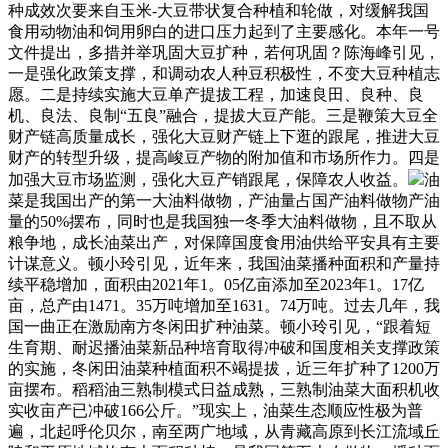
种成效次要来自玉米-大豆带状复合种植和轮做，对缓解我国
食用动物油和饲用卵白的进口压力起到了主要感化。本年一号
文件提出，多措并举巩固大豆扩种，若何巩固？陈海峰引见，
一是强化政策支撑，和调动农人种豆积极性，不变大豆种植志
愿。二是持续实施大豆单产提拔工程，加速良田、良种、良
机、良法、良制“五良”融合，提拔大豆产能。三是鞭策大豆全
财产链高质量成长，强化大豆财产链上下逛的跟尾，推进大豆
财产的转型升级，提高峻豆产物的附加值和市场所作力。四是
加强大豆市场监测，强化大豆产销跟尾，保障农人收益。
油
菜是我国出产的第一大油料做物，产油量占国产油料做物产油
量的50%摆布，同时也是我国独一冬季大油料做物，且不取从
粮争地，成长油菜出产，对保障国度食用油供给平安具有主要
计谋意义。顿小玲引见，近年来，我国油菜播种面积和产量持
续平稳增加，面积由2021年1。05亿亩添加至2023年1。17亿
亩，总产由1471。35万吨增加至1631。74万吨。过去几年，我
国一曲正在激励南方冬闲田扩种油菜。顿小玲引见，“跟着短
生育期、耐迟播油菜新品种培育取得冲破和国度相关支撑政策
的实施，冬闲田油菜种植面积不竭提拔，近三年扩种了1200万
亩摆布。稻稻油三熟制模式日益成熟，三熟制油菜大面积机收
实收亩产已冲破166公斤。”现实上，油菜生态顺应性极为普
遍，北起呼伦贝尔，南至两广地域，从青藏高原到长江流域丘