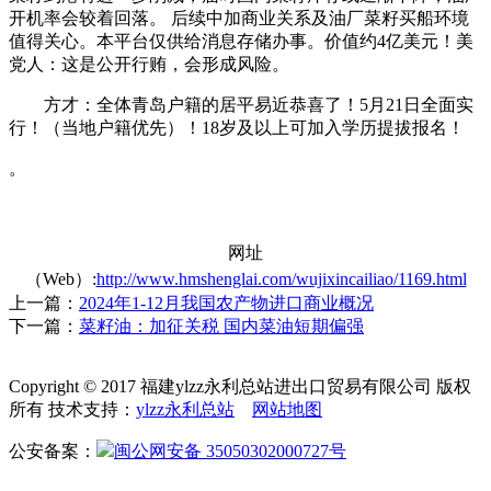
开机率会较着回落。 后续中加商业关系及油厂菜籽买船环境
值得关心。本平台仅供给消息存储办事。价值约4亿美元！美
党人：这是公开行贿，会形成风险。
方才：全体青岛户籍的居平易近恭喜了！5月21日全面实
行！（当地户籍优先）！18岁及以上可加入学历提拔报名！
。
网址
（Web）:
http://www.hmshenglai.com/wujixincailiao/1169.html
上一篇：
2024年1-12月我国农产物进口商业概况
下一篇：
菜籽油：加征关税 国内菜油短期偏强
Copyright © 2017 福建ylzz永利总站进出口贸易有限公司 版权
所有 技术支持：
ylzz永利总站
网站地图
公安备案：
闽公网安备 35050302000727号