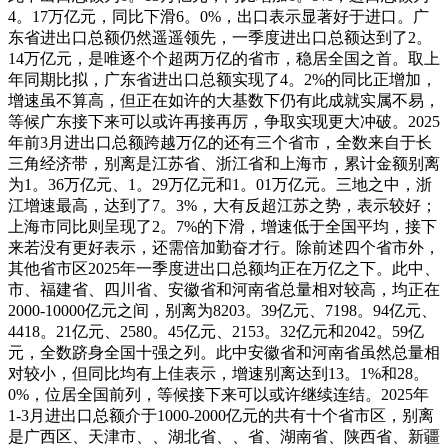
4。17万亿元，同比下滑6。0%，出口表示显著好于进口。广
东省进出口总额仍然遥遥领先，一季度进出口总额达到了2。
14万亿元，是唯逐个个超两万亿的省市，稳居全国之首。取上
年同期比拟，广东省进出口总额实现了4。2%的同比正增加，
增速虽不算高，但正在如许的大基数下仍有此成就实属不易，
等候广东接下来可以或许再接再厉，争取实现更大冲破。2025
年前3月进出口总额跨越万亿的还有三个省市，全数来自于长
三角经济带，别离是江苏省、浙江省和上海市，累计金额别离
为1。36万亿元、1。29万亿元和1。01万亿元。三地之中，浙
江增速最高，达到了7。3%，大有反超江苏之势，表示较好；
上海市同比则呈现了2。7%的下滑，增速低于全国平均，接下
来若没有更好表示，还需倍加勤奋才行。除前述四个省市外，
其他省市区2025年一季度进出口总额均正在万亿之下。此中、
市、福建省、四川省、安徽省和河南省总量相对较高，均正在
2000-10000亿元之间，别离为8203。39亿元、7198。94亿元、
4418。21亿元、2580。45亿元、2153。32亿元和2042。59亿
元，全数跻身全国十强之列。此中安徽省和河南省虽然总量相
对较小，但同比均有上佳表示，增速别离达到13。1%和28。
0%，位居全国前列，等候接下来可以或许继续连结。2025年
1-3月进出口总额介于1000-2000亿元的共有十个省市区，别离
是广西区、天津市、、湖北省、、省、湖南省、陕西省、新疆