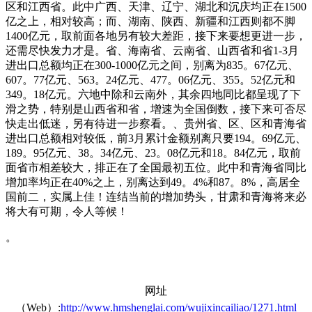
区和江西省。此中广西、天津、辽宁、湖北和沉庆均正在1500
亿之上，相对较高；而、湖南、陕西、新疆和江西则都不脚
1400亿元，取前面各地另有较大差距，接下来要想更进一步，
还需尽快发力才是。省、海南省、云南省、山西省和省1-3月
进出口总额均正在300-1000亿元之间，别离为835。67亿元、
607。77亿元、563。24亿元、477。06亿元、355。52亿元和
349。18亿元。六地中除和云南外，其余四地同比都呈现了下
滑之势，特别是山西省和省，增速为全国倒数，接下来可否尽
快走出低迷，另有待进一步察看。、贵州省、区、区和青海省
进出口总额相对较低，前3月累计金额别离只要194。69亿元、
189。95亿元、38。34亿元、23。08亿元和18。84亿元，取前
面省市相差较大，排正在了全国最初五位。此中和青海省同比
增加率均正在40%之上，别离达到49。4%和87。8%，高居全
国前二，实属上佳！连结当前的增加势头，甘肃和青海将来必
将大有可期，令人等候！
。
网址
（Web）:
http://www.hmshenglai.com/wujixincailiao/1271.html