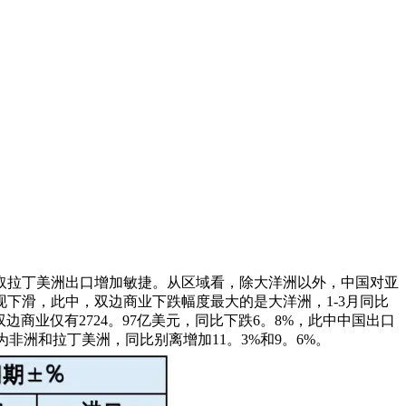
取拉丁美洲出口增加敏捷。从区域看，除大洋洲以外，中国对亚
下滑，此中，双边商业下跌幅度最大的是大洋洲，1-3月同比
商业仅有2724。97亿美元，同比下跌6。8%，此中中国出口
域为非洲和拉丁美洲，同比别离增加11。3%和9。6%。