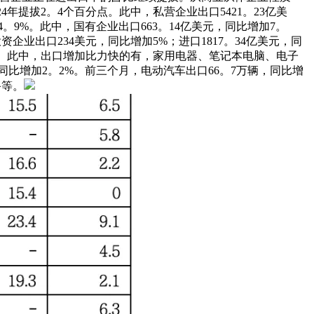
4年提拔2。4个百分点。此中，私营企业出口5421。23亿美
4。9%。此中，国有企业出口663。14亿美元，同比增加7。
资企业出口234美元，同比增加5%；进口1817。34亿美元，同
6%。此中，出口增加比力快的有，家用电器、笔记本电脑、电子
，同比增加2。2%。前三个月，电动汽车出口66。7万辆，同比增
备等。