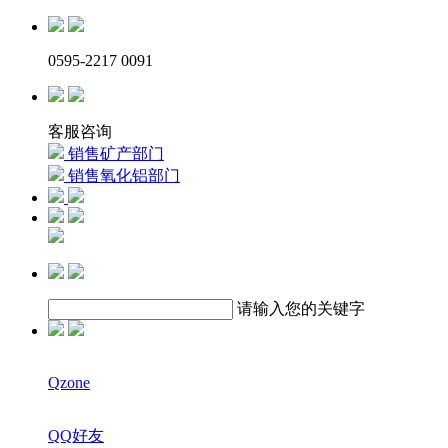
0595-2217 0091
客服咨询
销售矿产部门
销售氧化铝部门
请输入您的关键字
Qzone
QQ好友