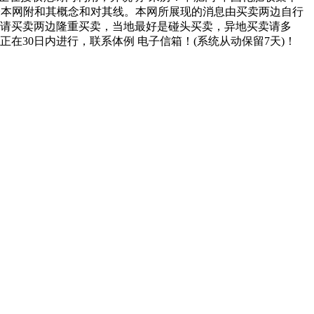
表本网附和其概念和对其线。本网所展现的消息由买卖两边自行
，请买卖两边隆重买卖，当地最好是碰头买卖，异地买卖请多
30日内进行，联系体例 电子信箱！(系统从动保留7天)！