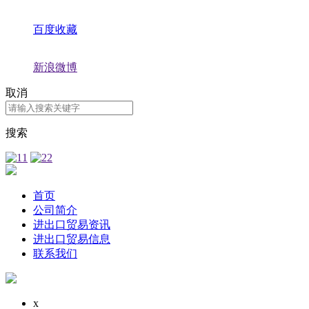
百度收藏
新浪微博
取消
搜索
首页
公司简介
进出口贸易资讯
进出口贸易信息
联系我们
x