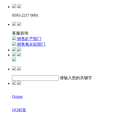
0595-2217 0091
客服咨询
销售矿产部门
销售氧化铝部门
请输入您的关键字
Qzone
QQ好友