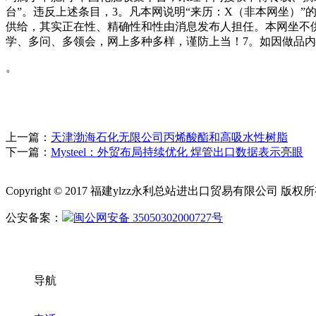
台”。违反上述条目，3。凡本网说明“来历：X（非本网坐）
供给，其实正在性、精确性和性由消息发布人担任。本网坐不
学、多问、多领会，网上多种多样，谨防上当！7。如因做品内
。
上一篇：
天津渤海石化无限公司丙烯酸酯和高吸水性树脂
下一篇：
Mysteel：外贸布局持续优化 焊管出口数据表示亮眼
Copyright © 2017 福建ylzz永利总站进出口贸易有限公司 版
公安备案：
闽公网安备 35050302000727号
导航