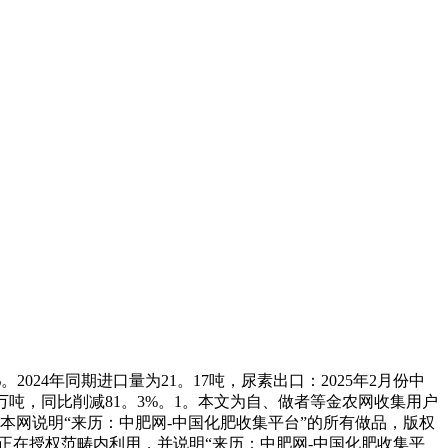
。2024年同期进口量为21。17吨，尿素出口：2025年2月份中
。75万吨，同比削减81。3%。1。本文为自、做者等金农网收集用户
网说明“来历：中肥网-中国化肥收集平台”的所有做品，版权
正在授权范畴内利用，并说明“来历：中肥网-中国化肥收集平