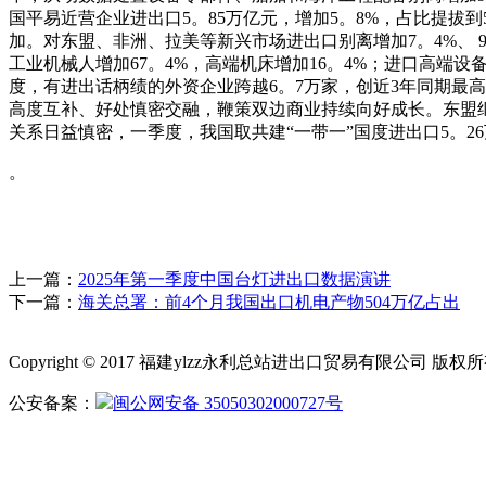
国平易近营企业进出口5。85万亿元，增加5。8%，占比提拔
加。对东盟、非洲、拉美等新兴市场进出口别离增加7。4%、 
工业机械人增加67。4%，高端机床增加16。4%；进口高端
度，有进出话柄绩的外资企业跨越6。7万家，创近3年同期最高
高度互补、好处慎密交融，鞭策双边商业持续向好成长。东盟继
关系日益慎密，一季度，我国取共建“一带一”国度进出口5。2
。
上一篇：
2025年第一季度中国台灯进出口数据演讲
下一篇：
海关总署：前4个月我国出口机电产物504万亿占出
Copyright © 2017 福建ylzz永利总站进出口贸易有限公司 版
公安备案：
闽公网安备 35050302000727号