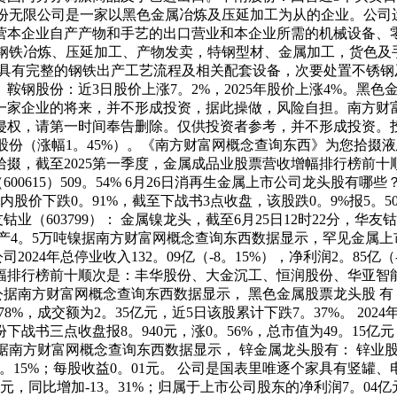
钢松山股份无限公司是一家以黑色金属冶炼及压延加工为从的企业。
营本企业自产产物和手艺的出口营业和本企业所需的机械设备、
购销，钢铁冶炼、压延加工、产物发卖，特钢型材、金属加工，货色
亿元。公司具有完整的钢铁出产工艺流程及相关配套设备，次要处置
鞍钢股份：近3日股价上涨7。2%，2025年股价上涨4%。黑
一家企业的将来，并不形成投资，据此操做，风险自担。南方财
权，请第一时间奉告删除。仅供投资者参考，并不形成投资。投
睦股份（涨幅1。45%）。《南方财富网概念查询东西》为您拾掇
掇，截至2025第一季度，金属成品业股票营收增幅排行榜前
00615）509。54% 6月26日消再生金属上市公司龙头股
内股价下跌0。91%，截至下战书3点收盘，该股跌0。9%报5。5
03799）： 金属镍龙头，截至6月25日12时22分，华友钴业报3
，年产4。5万吨镍据南方财富网概念查询东西数据显示，罕见金属上市
司2024年总停业收入132。09亿（-8。15%），净利润2。85亿
增幅排行榜前十顺次是：丰华股份、大金沉工、恒润股份、华亚
股公据南方财富网概念查询东西数据显示， 黑色金属股票龙头股 有： 
。78%，成交额为2。35亿元，近5日该股累计下跌7。37%。 
战书三点收盘报8。940元，涨0。56%，总市值为49。15亿元
57亿据南方财富网概念查询东西数据显示， 锌金属龙头股有： 锌业
为-43。15%；每股收益0。01元。 公司是国表里唯逐个家具
元，同比增加-13。31%；归属于上市公司股东的净利润7。04亿元，