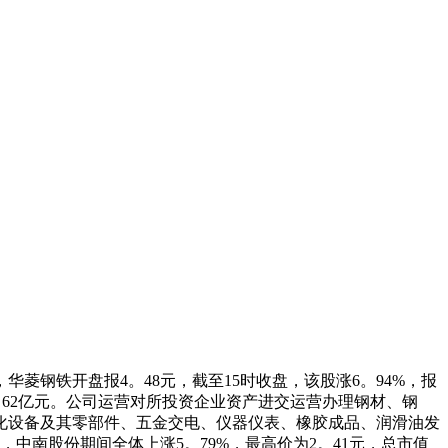
钢铁开盘报4。48元，截至15时收盘，该股涨6。94%，报
233。62亿元。公司运营对所投资企业资产进交运营办理钢材、钢
化设备及其零部件、五金交电、仪器仪表、橡胶成品、润滑油发
中南股份期间全体上涨5。79%，最高价为2。41元，总市值