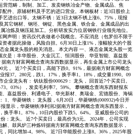
公司运营范畴，制制、加工、发卖钢铁冶金产物、金属成品、焦
零配件、原辅材料及手艺的进口营业。本钢板材：近3日股价上
及手艺进出口等。太钢不锈：近3日太钢不锈上涨6。75%，现报
不锈钢及其它钢材、钢坯、钢锭、黑色金属、铁合金、金属成品的出
色金属冶炼及钢压延加工。分析研发实力位居钢铁行业领先地位。
富网声明：资讯仅代表做者小我概念。不应消息（包罗但不限于
资者据此操做，风险自担。6月30日上涨1%，涨幅较大的个股
液态金属龙头股的相关消息。 本文内容 一、液态金属龙头股一览
十顺次是：丰华股份、大金沉工、恒润股份、华亚智能、嘉益股
有哪些？据南方财富网概念查询东西数据显示，再生金属上市公司龙头
00元 。 近7个买卖日，高能下跌0。91%，最据南方财富网概念
7。280元，跌1。17%，换手率1。18%，成交量1990。09
企业龙头有： 钒钛股份000629： 龙头， 回首近7个买卖日。
（-73。03%），发卖毛利率7。59%。 攀钢概念查询东西财报东
智能、嘉益股份、利通电子、华光新材、奥瑞金、宏德股份、海锅
1、华菱钢铁： 龙头股，6月20日，华菱钢铁(000932)今日开
2024年报显示，华菱钢铁净利润2据南方财富网概念查询东西显示，
，换手率1。87%，10日内股价下跌5。64%。 亚威股份公司的
股份：龙头。 近7个买卖日，最高价为3元。 2024年，公司实现
有竖罐、电解、鼓风炉三种炼锌据南方财富网概念查询东西数据显示，
同比增加-4。98%。 近7日华能股价上涨8。36%，2025年股