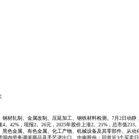
次
轧制、金属改制、压延加工、钢铁材料检测。7月2日动静，华菱
涨4。42%，现报2。26元，2025年股价上涨2。21%，总市值
、黑色金属、有色金属、化工产物、机械设备及其零部件、从动
国内劳务调派商品及手艺进出口。中南股份：回首近3个买卖日，