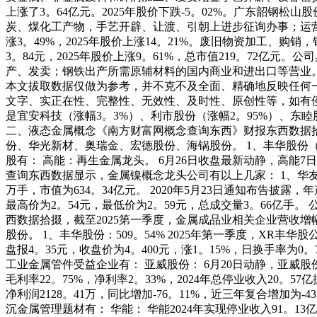
上涨了3。64亿元。2025年股价下跌-5。02%。广东韶
炭、煤化工产物，手艺开辟、让渡、引朝上进步征询办事；运
涨3。49%，2025年股价上涨14。21%。废旧物资加工、
3。84元，2025年股价上涨9。61%，总市值219。72
产、发卖；钢铁出产所需原辅材料的国内商业和进出口等营业。
本文拔取数据仅做为参考，并不克不及全面、精确地反映任何
文字、实正在性、完整性、无效性、及时性、原创性等，如有侵
是宜安科技（涨幅3。3%）、利市股份（涨幅2。95%）、东
二、液态金属概念《南方财富网概念查询东西》财报东西数据拾
份、华光新材、奥瑞金、宏德股份、海锅股份。 1、丰华股份（6
股有： 高能：再生金属龙头。 6月26日收盘最新动静，高能7日
查询东西数据显示，金属镍概念龙头公司有以上几家： 1、华友钴业（6
万手，市值为634。34亿元。 2020年5月23日通知布告披露
最高价为2。54元，最低价为2。59元，总成交量3。66亿手。 公
西数据拾掇，截至2025第一季度，金属成品业相关企业营收
股份。 1、丰华股份：509。54% 2025年第一季度，XR丰华
盘报4。35元，收盘价为4。400元，涨1。15%，日换手率为0
工业金属管件受益企业有： 亚威股份： 6月20日动静，亚威股份下
毛利率22。75%，净利率2。33%，2024年总停业收入20。
净利润2128。41万，同比增加-76。11%，近三年复合增加
沉金属管理题材有： 华能： 华能2024年实现停业收入91。13亿