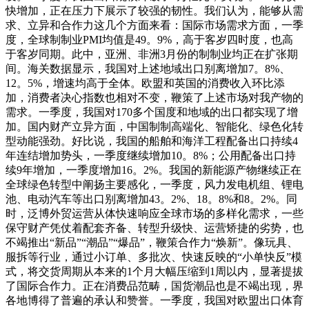
快增加，正在压力下展示了较强的韧性。我们认为，能够从需
求、立异和合作力这几个方面来看：国际市场需求方面，一季
度，全球制制业PMI均值是49。9%，高于客岁四时度，也高
于客岁同期。此中，亚洲、非洲3月份的制制业均正在扩张期
间。海关数据显示，我国对上述地域出口别离增加7。8%、
12。5%，增速均高于全体。欧盟和英国的消费收入环比添
加，消费者决心指数也相对不变，鞭策了上述市场对我产物的
需求。一季度，我国对170多个国度和地域的出口都实现了增
加。国内财产立异方面，中国制制高端化、智能化、绿色化转
型动能强劲。好比说，我国的船舶和海洋工程配备出口持续4
年连结增加势头，一季度继续增加10。8%；公用配备出口持
续9年增加，一季度增加16。2%。我国的新能源产物继续正在
全球绿色转型中阐扬主要感化，一季度，风力发电机组、锂电
池、电动汽车等出口别离增加43。2%、18。8%和8。2%。同
时，泛博外贸运营从体快速响应全球市场的多样化需求，一些
保守财产凭仗着配套齐备、转型升级快、运营矫捷的劣势，也
不竭推出“新品”“潮品”“爆品”，鞭策合作力“焕新”。像玩具、
服拆等行业，通过小订单、多批次、快速反映的“小单快反”模
式，将交货周期从本来的1个月大幅压缩到1周以内，显著提拔
了国际合作力。正在消费品范畴，国货潮品也是不竭出现，界
各地博得了普遍的承认和赞誉。一季度，我国对欧盟出口体育