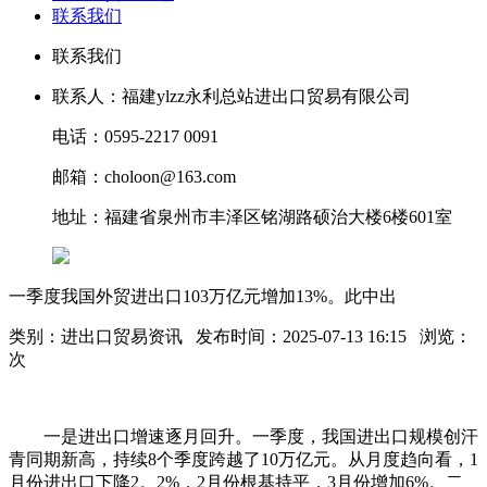
联系我们
联系我们
联系人：福建ylzz永利总站进出口贸易有限公司
电话：0595-2217 0091
邮箱：choloon@163.com
地址：福建省泉州市丰泽区铭湖路硕治大楼6楼601室
一季度我国外贸进出口103万亿元增加13%。此中出
类别：进出口贸易资讯 发布时间：2025-07-13 16:15 浏览：
次
一是进出口增速逐月回升。一季度，我国进出口规模创汗
青同期新高，持续8个季度跨越了10万亿元。从月度趋向看，1
月份进出口下降2。2%，2月份根基持平，3月份增加6%。二