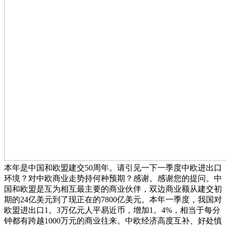
本年是中国和欧盟建交50周年。请引见一下一季度中欧进出口
环境？对中欧商业走势持何种预期？感谢。感谢您的提问。中
国和欧盟是互为相互最主要的商业伙伴，双边商业额从建交初
期的24亿美元到了现正在的7800亿美元。本年一季度，我国对
欧盟进出口1。3万亿元人平易近币，增加1。4%，相当于每分
钟都有跨越1000万元的商业往来。中欧经济高度互补、好处慎