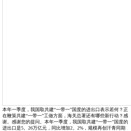
本年一季度，我国取共建“一带一”国度的进出口表示若何？正
在鞭策共建“一带一”工做方面，海关总署还有哪些新行动？感
谢。感谢您的提问。本年一季度，我国取共建“一带一”国度的
进出口是5。26万亿元，同比增加2。2%，规模再创汗青同期