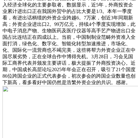
入经济全球化的主要参取者。数据显示，近5年，外商投资企
业累计进出口正在我国外贸中的占比大要是1/3。本年一季度
看，有进出话柄绩的外资企业跨越6。7万家，创近3年同期新
高；外资企业进出口2。99万亿元，持续4个季度实现增加，此
中电子消息产物、生物医药及医疗仪器等高手艺产物进出口全
国占比连结正在四成以上。当前，中国制制业范畴外资准入全
面打消，绿色化、数字化、智能化转型加速推进，市场化、
化、国际化一流营商也不竭完美，这些将帮力外资企业正在中
国尽展劣势，正在全球合作中博得先机。3月28日，习会见国
际工商界代表并颁发主要讲话，极大提振了外商投资决心。近
期，中国成长高层论坛2025年年会正在召开，吸引了21个国度
86位跨国企业的正式代表参会，初次参会的跨国企业数量也创
下新高，看多看好中国仍然是浩繁外资企业的共识。感谢。