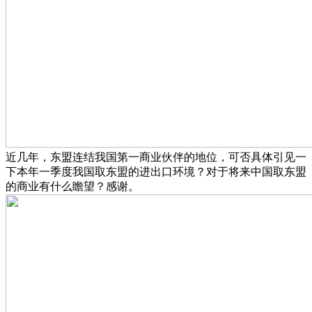
近几年，东盟连结我国第一商业伙伴的地位，可否具体引见一
下本年一季度我国取东盟的进出口环境？对于将来中国取东盟
的商业有什么瞻望？感谢。