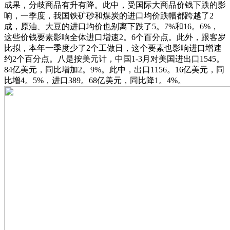
成果，分歧商品有升有降。此中，受国际大商品价钱下跌的影
响，一季度，我国铁矿砂和煤炭的进口均价跌幅都跨越了2
成，原油、大豆的进口均价也别离下跌了5。7%和16。6%，
这些价钱要素影响全体进口增速2。6个百分点。此外，跟客岁
比拟，本年一季度少了2个工做日，这个要素也影响进口增速
约2个百分点。八是按美元计，中国1-3月对美国进出口1545。
84亿美元，同比增加2。9%。此中，出口1156。16亿美元，同
比增4。5%，进口389。68亿美元，同比降1。4%。