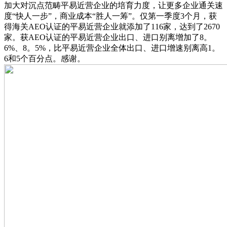
加大对沉点范畴平易近营企业的培育力度，让更多企业通关速
度“快人一步”，商业成本“胜人一筹”。仅第一季度3个月，获
得海关AEO认证的平易近营企业就添加了116家，达到了2670
家。获AEO认证的平易近营企业出口、进口别离增加了8。
6%、8。5%，比平易近营企业全体出口、进口增速别离高1。
6和5个百分点。感谢。