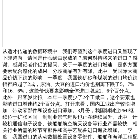
从适才传递的数据环境中，我们寄望到这个季度进口又呈现了
下降趋向，请问是什么缘由形成的？若何对待将来的进口？感
谢。感谢记者伴侣的提问。关于一季度的进口增速，是多方面
要素配合感化的成果，分歧商品有升有降。此中，受国际大商
品价钱下跌的影响，一季度，我国铁矿砂和煤炭的进口均价跌
幅都跨越了2成，原油、大豆的进口均价也别离下跌了5。7%
和16。6%，这些价钱要素影响全体进口增速2。6个百分点。
此外，跟客岁比拟，本年一季度少了2个工做日，这个要素也
影响进口增速约2个百分点。打开来看，国内工业出产较快增
加，带动零部件和设备进口添加。3月份，我国制制业PMI继
续位于扩张区间，制制业景气程度也正在继续回升。此中，计
较机通信电子设备、铁船舶航空航天设备等行业产需较快，相
关行业所需的环节零部件和高手艺配备进口遍及增加。一季
度，我国进口的从动数据处置设备零部件、船舶和海洋工程配