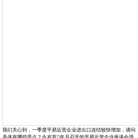
我们关心到，一季度平易近营企业进出口连结较快增加，请问
具体有哪些亮点？今岁首年月召开的平易近营企业座谈会强