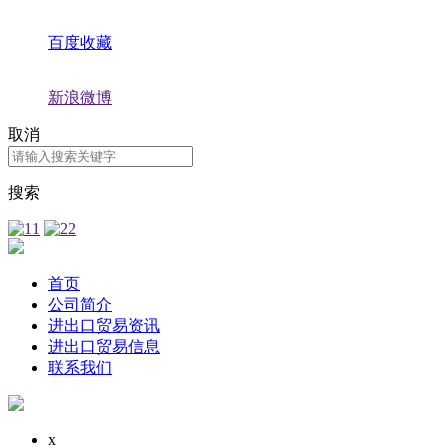
百度收藏
新浪微博
取消
搜索
首页
公司简介
进出口贸易资讯
进出口贸易信息
联系我们
x