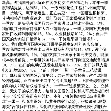
新高。占我国外贸比沉正在客岁初次冲破50%之后，本年一季
度继续提拔，达到51。1%。一系列标记性工程和“小而美”项
目，接地气、惠平易近生，正在共建“一带一”国度生根抽芽，
带动相关产物商业往来。我们取共开国家联袂深化财产合做，
一季度，两头品占我国取共开国家进出口的比沉是65。1%。
我们取共开国家持续扩大农业范畴合做，一季度我国对共开国
家出口农药制剂增加15。5%，农业机械增加37。2%；自共开
国家的禽肉进口量添加32。9%，干鲜瓜果进口量添加8。
5%。我们取共开国家积极开展平易近生范畴的务实合做，一
季度我国对共开国家出口医药材及药品增加14。6%，医疗仪
器及器械增加5。1%。我们支撑共开国家不竭完美交通、能源
根本设备前提，一季度我国对共开国家出口轨道交通配备增加
10。7%，出口的电动机及发电机增加17。4%，出口的风力发
电机组增加67。4%。当前，共建“一带一”是世界上范畴最
广、规模最大的国际合做平台，共开国家加起来，占全球P曾
经跨越4成，正在全球出口中的占比跨越5成，正在全球管理中
的影响力和话语权越来越大。“一带一”这条繁荣之、之、立异
之，无力了的成长潜力，给相关国度的成长和人平易近糊口都
带去了实实正在正在的益处。本年，海关将继续以高质量共
建“一带一”八项步履为，以共开国家为沉点，积极鞭策“聪慧
海关”合做伙伴打算，深化取共开国家海关查验检疫机制性合