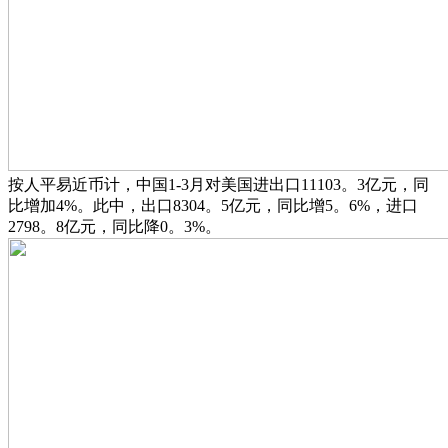
按人平易近币计，中国1-3月对美国进出口11103。3亿元，同
比增加4%。此中，出口8304。5亿元，同比增5。6%，进口
2798。8亿元，同比降0。3%。