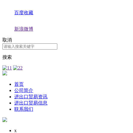
百度收藏
新浪微博
取消
搜索
首页
公司简介
进出口贸易资讯
进出口贸易信息
联系我们
x