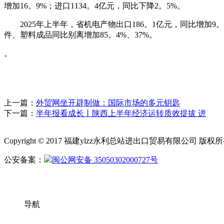
增加16。9%；进口1134。4亿元，同比下降2。5%。
2025年上半年，省机电产物出口186。1亿元，同比增加9。
件、塑料成品同比别离增加85。4%、37%。
。
上一篇：
外贸网坐开辟制做：国际市场的多元钥匙
下一篇：
半年报看成长丨陕西上半年经济运转质效提拔 进
Copyright © 2017 福建ylzz永利总站进出口贸易有限公司 版
公安备案：
闽公网安备 35050302000727号
导航