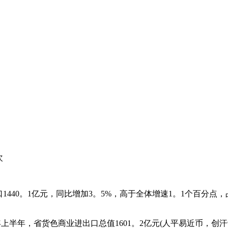
次
440。1亿元，同比增加3。5%，高于全体增速1。1个百分点，
。
5年上半年，省货色商业进出口总值1601。2亿元(人平易近币，创