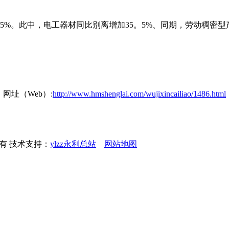
5%。此中，电工器材同比别离增加35。5%、同期，劳动稠密型产
网址（Web）:
http://www.hmshenglai.com/wujixincailiao/1486.html
权所有 技术支持：
ylzz永利总站
网站地图