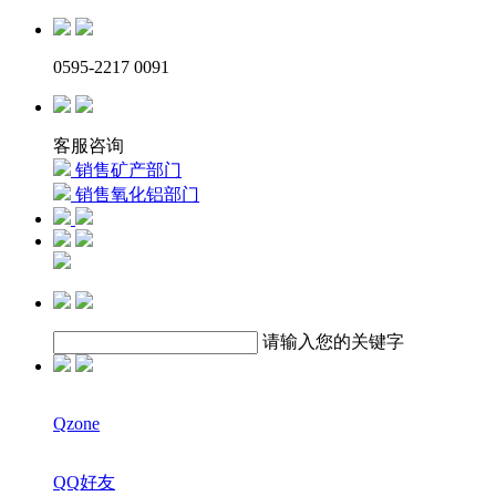
0595-2217 0091
客服咨询
销售矿产部门
销售氧化铝部门
请输入您的关键字
Qzone
QQ好友