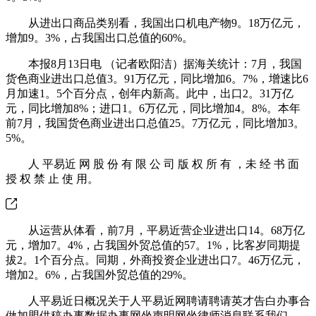
从进出口商品类别看，我国出口机电产物9。18万亿元，
增加9。3%，占我国出口总值的60%。
本报8月13日电 （记者欧阳洁）据海关统计：7月，我国
货色商业进出口总值3。91万亿元，同比增加6。7%，增速比6
月加速1。5个百分点，创年内新高。此中，出口2。31万亿
元，同比增加8%；进口1。6万亿元，同比增加4。8%。本年
前7月，我国货色商业进出口总值25。7万亿元，同比增加3。
5%。
人 平易近 网 股 份 有 限 公 司 版 权 所 有 ，未 经 书 面
授 权 禁 止 使 用。
从运营从体看，前7月，平易近营企业进出口14。68万亿
元，增加7。4%，占我国外贸总值的57。1%，比客岁同期提
拔2。1个百分点。同期，外商投资企业进出口7。46万亿元，
增加2。6%，占我国外贸总值的29%。
人平易近日概况关于人平易近网聘请聘请英才告白办事合
做加盟供稿办事数据办事网坐声明网坐律师消息联系我们。