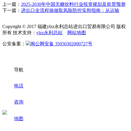
上一篇：
2025-2030年中国无糖饮料行业投资规划及前景预测
下一篇：
进出口全流程操做取风险防控实和指南：从运输
Copyright © 2017 福建ylzz永利总站进出口贸易有限公司 版权
所有 技术支持：
ylzz永利总站
网站地图
公安备案：
闽公网安备 35050302000727号
导航
电话
咨询
地图