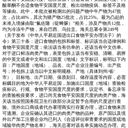
酸睾酮不合适食物平安国度尺度、检出动物疫病、标签不及格
等缘由。此中，本批次被检测出的问题产物中牛产物为47批
次，占比48%，其次为猪产物25批次，占比25%。最为凸起的
未准入境缘由取“氟佐隆（啶蜱脲）”相关，涉及产物共12批，
均为冷冻牛产物，来自巴西、乌拉圭。海关总署令第249号
（关于发布《中华人平易近国进出口食物平安办理法子》的
令）第三十条：进口食物的包拆和标签、标识该当合适律例和
食物平安国度尺度；依法该当有仿单的，还该当有中文仿单。
对于进口鲜冻肉类产物，表里包拆上该当有安稳、清晰、易辨
的中英文或者中文和出口国度（地域）文字标识，标明以下内
容：产地国度（地域）、品名、出产企业注册编号、出产批
号；外包拆上该当以中文标明规格、产地（具体到州/省/
市）、目标地、出产日期、保质刻日、储存温度等内容，必需
标瞩目的地为中华人平易近国，加施出口国度（地域）查验检
疫标识。行规、食物平安国度尺度的要求，议定书、备忘录等
的查验检疫要求，进口尚无食物平安国度尺度的肉类产物，海
关该当按照国务院卫生行政部分决定暂予合用的尺度进行查
验。境外出口商或者代办署理商实行存案办理，进口食物来历
可逃溯。企业应确认其进口的肉类产物的品种、原产国以及境
外出产加工注册企业均已列入《合适评估审查要求的国度或地
域输华肉类产物名单》，海关总署对该名单实施动态办理。此