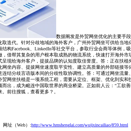
数据阐发是外贸网坐优化的主要手段。通过
化取迭代。针对分歧地域的海外客户，广州外贸网坐可供给当地
Facebook、LinkedIn等社交平台，参取行业会商等体
做，借帮其复杂的用户根本取成熟的物流系统，快速打开海外市
式呈现给海外客户，提拔品牌的认知度取佳誉度。答：正在扶植
化网坐内容、提拔网坐速度取平安性、建立高质量的外部链接等
意连结分歧言语版本间的分歧性取协调性。答：可通过网坐流量
外贸网坐扶植是一项系统工程，需要从定位、框架、优化到实和
颖而出，成为毗连中国取世界的商业桥梁。正如前人云：“工欲善
来。前往搜狐，查看更多？。
网址（Web）:
http://www.hmshenglai.com/wujixincailiao/859.html