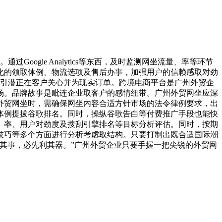
Google Analytics等东西，及时监测网坐流量、率等环节
化的领取体例、物流选项及售后办事，加强用户的信赖感取对劲
例，吸引潜正在客户关心并为现实订单。跨境电商平台是广州外贸企
场。品牌故事是毗连企业取客户的感情纽带。广州外贸网坐应深
外贸网坐时，需确保网坐内容合适方针市场的法令律例要求，出
体例提拔谷歌排名。同时，操纵谷歌告白等付费推广手段也能快
、率、用户对劲度及搜刮引擎排名等目标分析评估。同时，按期
技巧等多个方面进行分析考虑取结构。只要打制出既合适国际潮
其事，必先利其器。”广州外贸企业只要手握一把尖锐的外贸网