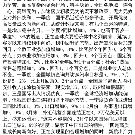
力坚苦。面临复杂的场合排场，科学决策，全国各地域、连合
二心、高昂无为，加速落实积极无为的宏不雅政策，无力无效
应对外部挑和，一季度，国平易近经济起步平稳、开局优良，
高质量成长向新向好。从统计数据来看，有几个凸起的特点。
一是增加稳中有升。一季度P同比增加5。4%，也高于客岁一
季度5。3%的增速，正在全球次要经济体中名列前茅，延续了
客岁以来持续稳中向好、稳中回升的态势。出产需求目标加速
回升，全数工业添加值增加6。3%，比客岁全年回升0。6个百
分点；办事业添加值增加5。3%，回升0。3个百分点；固定资
产投资增加4。2%，比客岁全年回升1个百分点；社会消费品
零售总额增加4。6%，回升1。1个百分点。二是就业收入总体
不变。一季度，全国城镇查询拜访赋闲率目标是5。3%，3月
份是5。2%，比上月回落0。2个百分点。全国居平易近人均可
安排收入扣除物价要素，现实增加5。6%，取P增加根基同
步。三是国际出入情况优良。一季度，全球经济增加动能偏
弱，但我国进出口连结根基平稳的态势，一季度货色商业进出
口同比增加1。3%，出口增加6。9%；1-2月份，办事进出口增
加9。9%；3月末，外汇储蓄余额连结正在3。2万亿美元以
上。盛来运暗示，“这常不容易的，2月份以来国际商业增加，
出口连结6。9%的速度，显示了中国出口的韧性。”四是高质
量成长向新向好。正在实现量的合理增加的同时，新质出产力