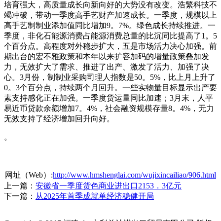
培育强大，高质量成长向新向好的大势没有改变。浩繁科技不
竭冲破，带动一季度高手艺财产加速成长。一季度，规模以上
高手艺制制业添加值同比增加9。7%。绿色成长持续推进。一
季度，非化石能源消费占能源消费总量的比沉同比提高了1。5
个百分点。高程度对外稳步扩大，五是市场活力决心加强。前
期出台的宏不雅政策和本年以来扩容加码的增量政策叠加发
力，无效扩大了需求、推进了出产、激发了活力、加强了决
心。3月份，制制业采购司理人指数是50。5%，比上月上升了
0。3个百分点，持续两个月回升。一些实物量目标显示出产要
素支持感化正在加强。一季度货运量同比加速；3月末，人平
易近币贷款余额增加7。4%，社会融资规模存量8。4%，无力
无效支持了经济增加回升向好。
。
网址（Web）:
http://www.hmshenglai.com/wujixincailiao/906.html
上一篇：
安徽省一季度货色商业进出口2153．3亿元
下一篇：
从2025年首季成就单经济稳健开局