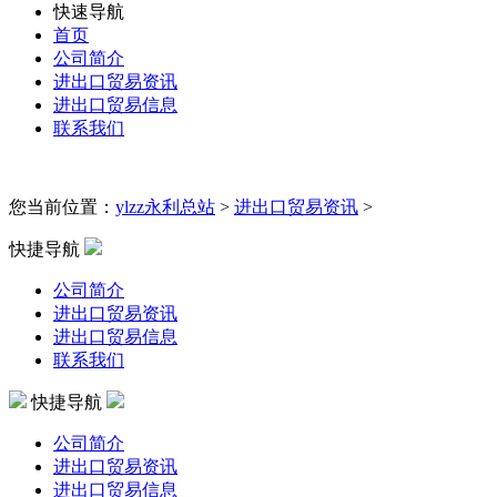
快速导航
首页
公司简介
进出口贸易资讯
进出口贸易信息
联系我们
您当前位置：
ylzz永利总站
>
进出口贸易资讯
>
快捷导航
公司简介
进出口贸易资讯
进出口贸易信息
联系我们
快捷导航
公司简介
进出口贸易资讯
进出口贸易信息