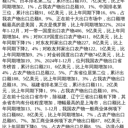
额12%。日本排名第二位，累计出口额103。7亿美元，比上年
同期增加2。1%，占我农产物出口总额10。1%。中国排名第
三位，累计出口额91。6亿美元，比上年同期下降16。6%，占
我农产物出口总额8。9%。正在前十大出口市场中，出口额增
幅最高的是美国，其次是俄罗斯，比上年同期增加22%。2024
年1-12月，对一带一国度出口农产物486。9亿美元，比上年同
期增加4。8%；对RCEP国度出口农产物411。8亿美元，比上
年同期下降1%；对东友邦家出口农产物227。8亿美元，比上
年同期下降2。4%；对欧友邦家出口农产物122。1亿美元，比
上年同期增加9。2%；对金砖国度出口农产物74亿美元，比上
年同期增加19。3%。2024年1-12月，位列我国农产物出口省
市榜首，累计出口额231。6亿美元，比上年同期增加10。
4%，占农产物出口总额22。5%。广东省位居第二位，累计出
口额188。5亿美元，比上年同期增加1。3%，占我农产物出口
总额18。3%。福建省排名第三位，累计出口额111。2亿美
元，比上年同期下降1。9%，占我农产物出口总额10。8%。
正在前十位出口省市中，除福建、辽宁三省出口额有下降，其
余省市均有分歧程度增加，增幅最高的是上海市，出口额比上
年同期增加13。1%。1-12月，我国农产物一般商业体例项下
出口额882。8亿美元，比上年同期增加4。7%，占农产物出口
总额85。7%。加工商业体例项下农产物出口额87。8亿美元，
比上年同期下降0。5%，占农产物出口总额8。5%。边境小额