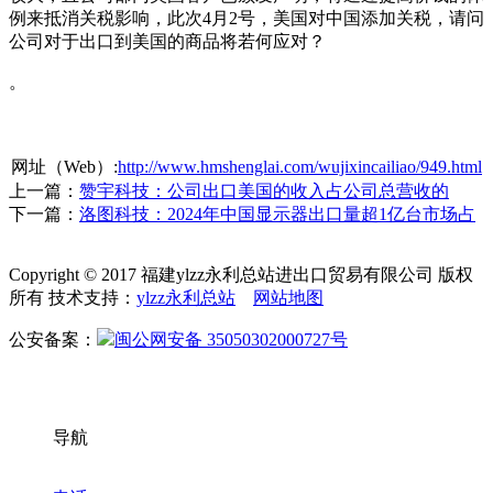
例来抵消关税影响，此次4月2号，美国对中国添加关税，请问
公司对于出口到美国的商品将若何应对？
。
网址（Web）:
http://www.hmshenglai.com/wujixincailiao/949.html
上一篇：
赞宇科技：公司出口美国的收入占公司总营收的
下一篇：
洛图科技：2024年中国显示器出口量超1亿台市场占
Copyright © 2017 福建ylzz永利总站进出口贸易有限公司 版权
所有 技术支持：
ylzz永利总站
网站地图
公安备案：
闽公网安备 35050302000727号
导航