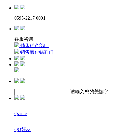
0595-2217 0091
客服咨询
销售矿产部门
销售氧化铝部门
请输入您的关键字
Qzone
QQ好友